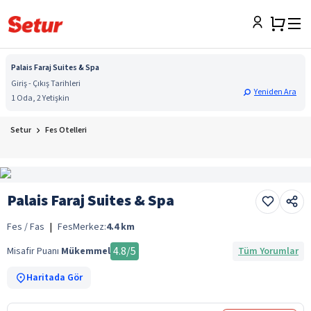
Palais Faraj Suites & Spa
Giriş - Çıkış Tarihleri
Yeniden Ara
1 Oda, 2 Yetişkin
Setur
Fes Otelleri
Palais Faraj Suites & Spa
Fes / Fas
|
Fes
Merkez:
4.4
km
4.8
/5
Misafir Puanı
Mükemmel
Tüm Yorumlar
Haritada Gör