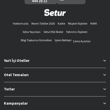
444 28 22
Hakkımızda
Resmi Tatiller 2026
Kalite
Müşteri İlişkileri
KVKK
Setur Yayınları
Setur Etik İlkeler
Yatırımcı İlişkileri
Bilgi Toplumu Hizmetleri
İşlem Rehberi
Çerez Ayarları
Yurt İçi Oteller
Otel Temaları
Turlar
Kampanyalar