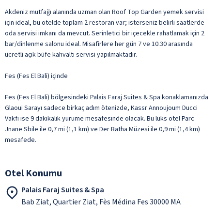
Akdeniz mutfağı alanında uzman olan Roof Top Garden yemek servisi
için ideal, bu otelde toplam 2 restoran var; isterseniz belirli saatlerde
oda servisi imkanı da mevcut. Serinletici bir içecekle rahatlamak için 2
bar/dinlenme salonu ideal. Misafirlere her gün 7 ve 10.30 arasında
ücretli açık büfe kahvaltı servisi yapılmaktadır.
Fes (Fes El Bali) içinde
Fes (Fes El Bali) bölgesindeki Palais Faraj Suites & Spa konaklamanızda
Glaoui Sarayı sadece birkaç adım ötenizde, Kassr Annoujoum Ducci
Vakfı ise 9 dakikalık yürüme mesafesinde olacak. Bu lüks otel Parc
Jnane Sbile ile 0,7 mi (1,1 km) ve Der Batha Müzesi ile 0,9 mi (1,4 km)
mesafede.
Otel Konumu
Palais Faraj Suites & Spa
Bab Ziat, Quartier Ziat, Fès Médina Fes 30000 MA