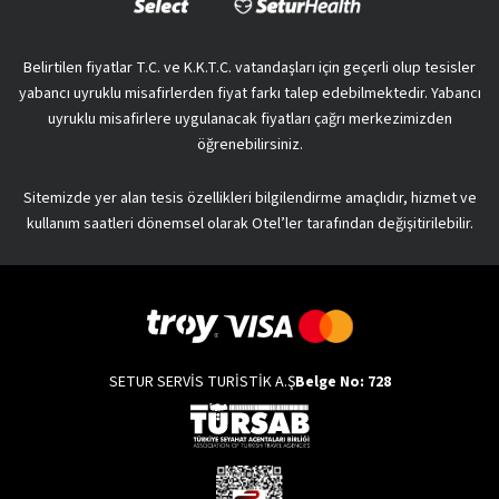
Belirtilen fiyatlar T.C. ve K.K.T.C. vatandaşları için geçerli olup tesisler
yabancı uyruklu misafirlerden fiyat farkı talep edebilmektedir. Yabancı
uyruklu misafirlere uygulanacak fiyatları çağrı merkezimizden
öğrenebilirsiniz.
Sitemizde yer alan tesis özellikleri bilgilendirme amaçlıdır, hizmet ve
kullanım saatleri dönemsel olarak Otel’ler tarafından değişitirilebilir.
SETUR SERVİS TURİSTİK A.Ş
Belge No: 728