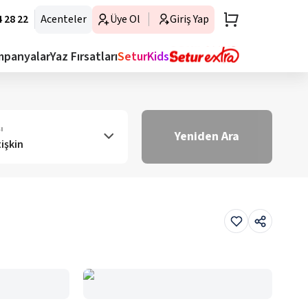
 28 22
Acenteler
Üye Ol
Giriş Yap
mpanyalar
Yaz Fırsatları
SeturKids
ı
Yeniden Ara
tişkin