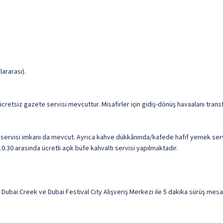
ararası).
e ücretsiz gazete servisi mevcuttur. Misafirler için gidiş-dönüş havaalanı tran
servisi imkanı da mevcut. Ayrıca kahve dükkânında/kafede hafif yemek servis
.30 arasında ücretli açık büfe kahvaltı servisi yapılmaktadır.
bai Creek ve Dubai Festival City Alışveriş Merkezi ile 5 dakika sürüş mesafe