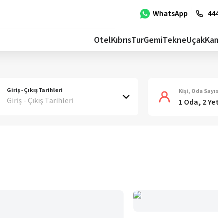
WhatsApp
444
Otel
Kıbrıs
Tur
Gemi
Tekne
Uçak
Ka
Giriş - Çıkış Tarihleri
Kişi, Oda Sayıs
Giriş - Çıkış Tarihleri
1 Oda, 2 Ye