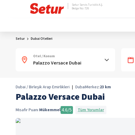
Setur Servis Turistik A.Ş.
Belge No: 728
Setur
Dubai Otelleri
Otel / Konum
Dubai / Birleşik Arap Emirlikleri
|
Dubai
Merkez:
23
km
Palazzo Versace Dubai
4.6
/5
Misafir Puanı
Mükemmel
Tüm Yorumlar