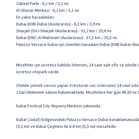
Zabeel Parkı - 8,1 km / 5,1 mi
Al Ghurair Merkezi - 8,2 km / 5,1 mi
En yakın havaalanları:
Dubai (DXB-Dubai Uluslararası) - 6,3 km / 3,9 mi
Sharjah (SHJ-Sharjah Uluslararası) - 33,2 km / 20,6 mi
Dubai (DWC-Al Maktoum Uluslararası) - 57,1 km / 35,5 mi
Palazzo Versace Dubai için önerilen havaalanı Dubai (DXB-Dubai Ulusl
Misafirler için ücretsiz kablolu İnternet, 24 saat açık ofis ve lobid
ücretsiz otopark vardır.
Otelde yemek servisi yapan 4 restoran var; isterseniz 24 saat oda 
2 bar/dinlenme salonu bulunmaktadır. Misafirlere her gün 06.30 ve 10
Dubai Festival City Alışveriş Merkezi yakınında
Dubai (Jadaf) bölgesindeki Palazzo Versace Dubai konaklamanızda Du
(3,2 mi) ve Dubai Çeşmesi ile 8,8 km (5,5 mi) mesafede.