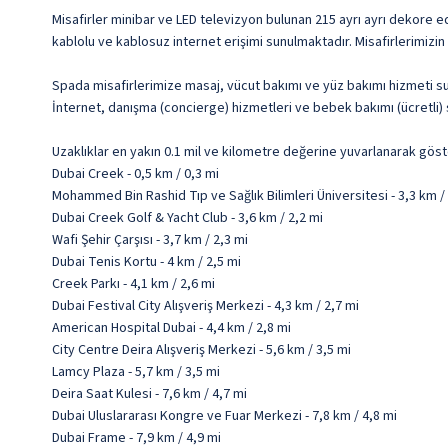
Misafirler minibar ve LED televizyon bulunan 215 ayrı ayrı dekore edi
kablolu ve kablosuz internet erişimi sunulmaktadır. Misafirlerimizin i
Spada misafirlerimize masaj, vücut bakımı ve yüz bakımı hizmeti sun
İnternet, danışma (concierge) hizmetleri ve bebek bakımı (ücretli) s
Uzaklıklar en yakın 0.1 mil ve kilometre değerine yuvarlanarak göst
Dubai Creek - 0,5 km / 0,3 mi
Mohammed Bin Rashid Tıp ve Sağlık Bilimleri Üniversitesi - 3,3 km /
Dubai Creek Golf & Yacht Club - 3,6 km / 2,2 mi
Wafi Şehir Çarşısı - 3,7 km / 2,3 mi
Dubai Tenis Kortu - 4 km / 2,5 mi
Creek Parkı - 4,1 km / 2,6 mi
Dubai Festival City Alışveriş Merkezi - 4,3 km / 2,7 mi
American Hospital Dubai - 4,4 km / 2,8 mi
City Centre Deira Alışveriş Merkezi - 5,6 km / 3,5 mi
Lamcy Plaza - 5,7 km / 3,5 mi
Deira Saat Kulesi - 7,6 km / 4,7 mi
Dubai Uluslararası Kongre ve Fuar Merkezi - 7,8 km / 4,8 mi
Dubai Frame - 7,9 km / 4,9 mi