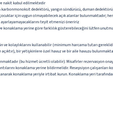
ve nakit kabul edilmektedir
da karbonmonoksit dedektörü, yangın söndürücü, duman dedektörü, g
çocuklar için uygun olmayabilecek açık alanlar bulunmaktadır; he
p ayarlayamayacaklarını teyit etmenizi öneririz
 ve konaklama yerine göre farklılık gösterebileceğini lütfen unutm
ân ve kolaylıklarını kullanabilir (minimum harcama tutarı gereklidi
çıktır), bir yetişkinlere özel havuz ve bir aile havuzu bulunmakta
nmaktadır (bu hizmet ücretli olabilir). Misafirler rezervasyon onayı
ntılarını konaklama yerine bildirmelidir. Resepsiyon çalışanları ko
llanarak konaklama yeriyle irtibat kurun. Konaklama yeri tarafından