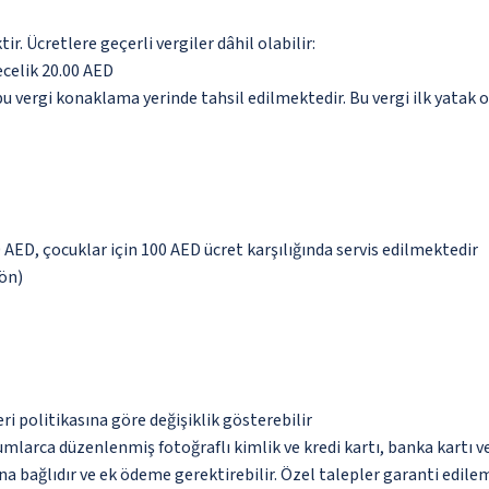
. Ücretlere geçerli vergiler dâhil olabilir:
ecelik 20.00 AED
 vergi konaklama yerinde tahsil edilmektedir. Bu vergi ilk yatak od
0 AED, çocuklar için 100 AED ücret karşılığında servis edilmektedir
yön)
eri politikasına göre değişiklik gösterebilir
umlarca düzenlenmiş fotoğraflı kimlik ve kredi kartı, banka kartı v
na bağlıdır ve ek ödeme gerektirebilir. Özel talepler garanti edile