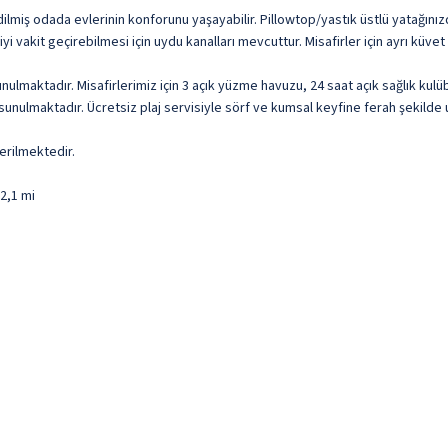
lmiş odada evlerinin konforunu yaşayabilir. Pillowtop/yastık üstlü yatağınızda
yi vakit geçirebilmesi için uydu kanalları mevcuttur. Misafirler için ayrı küve
ulmaktadır. Misafirlerimiz için 3 açık yüzme havuzu, 24 saat açık sağlık kul
unulmaktadır. Ücretsiz plaj servisiyle sörf ve kumsal keyfine ferah şekilde u
erilmektedir.
 2,1 mi