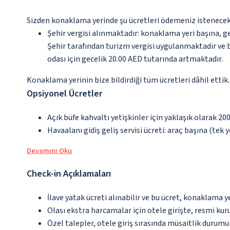
Sizden konaklama yerinde şu ücretleri ödemeniz istenecektir
Şehir vergisi alınmaktadır: konaklama yeri başına, g
Şehir tarafından turizm vergisi uygulanmaktadır ve bu
odası için gecelik 20.00 AED tutarında artmaktadır.
Konaklama yerinin bize bildirdiği tüm ücretleri dâhil ettik.
Opsiyonel Ücretler
Açık büfe kahvaltı yetişkinler için yaklaşık olarak 20
Havaalanı gidiş geliş servisi ücreti: araç başına (tek 
Devamını Oku
Check-in Açıklamaları
İlave yatak ücreti alınabilir ve bu ücret, konaklama y
Olası ekstra harcamalar için otele girişte, resmi kur
Özel talepler, otele giriş sırasında müsaitlik durumu