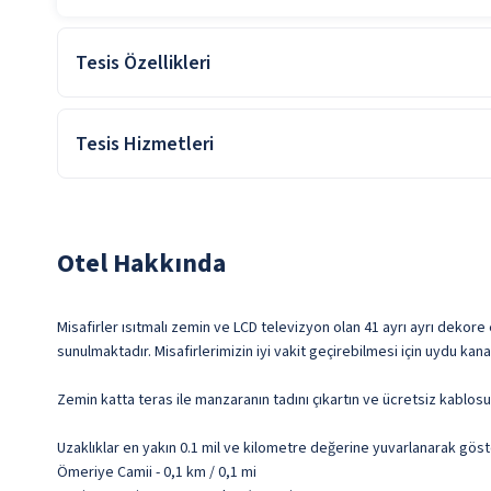
Tesis Özellikleri
Alkolsüz Hizmet
Tesis Hizmetleri
Konferans Salonu
Otel Hakkında
Misafirler ısıtmalı zemin ve LCD televizyon olan 41 ayrı ayrı dekore 
sunulmaktadır. Misafirlerimizin iyi vakit geçirebilmesi için uydu kana
Zemin katta teras ile manzaranın tadını çıkartın ve ücretsiz kablos
Uzaklıklar en yakın 0.1 mil ve kilometre değerine yuvarlanarak göst
Ömeriye Camii - 0,1 km / 0,1 mi