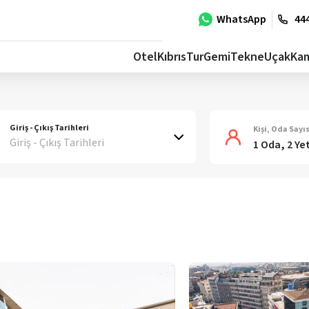
WhatsApp
444
Otel
Kıbrıs
Tur
Gemi
Tekne
Uçak
Ka
Giriş - Çıkış Tarihleri
Kişi, Oda Sayıs
Giriş - Çıkış Tarihleri
1 Oda, 2 Ye