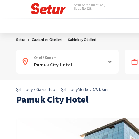
Setur Servis Turistik A.Ş.
Belge No: 728
Setur
Gaziantep Otelleri
Şahinbey Otelleri
Otel / Konum
Şahinbey / Gaziantep
|
Şahinbey
Merkez:
17.1
km
Pamuk City Hotel