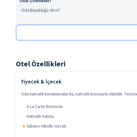
Oda Özellikleri
·
Oda Büyüklüğü: 60 m²
Otel Özellikleri
Yiyecek & İçecek
Oda kahvaltı konaklamalarda, kahvaltı konsepte dahildir. Tesiste 
A La Carte Restoran
Kahvaltı Salonu
Yabancı Alkollü İçecek