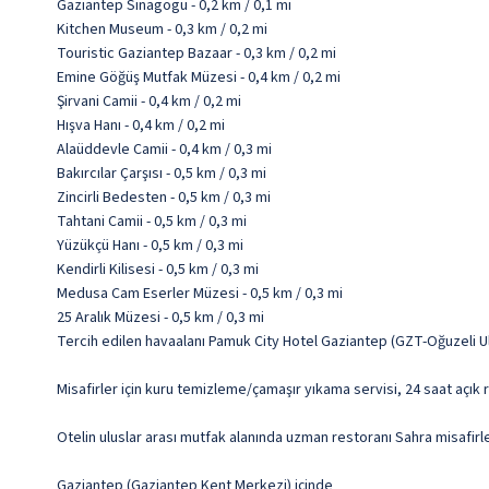
Gaziantep Sinagogu - 0,2 km / 0,1 mi
Kitchen Museum - 0,3 km / 0,2 mi
Touristic Gaziantep Bazaar - 0,3 km / 0,2 mi
Emine Göğüş Mutfak Müzesi - 0,4 km / 0,2 mi
Şirvani Camii - 0,4 km / 0,2 mi
Hışva Hanı - 0,4 km / 0,2 mi
Alaüddevle Camii - 0,4 km / 0,3 mi
Bakırcılar Çarşısı - 0,5 km / 0,3 mi
Zincirli Bedesten - 0,5 km / 0,3 mi
Tahtani Camii - 0,5 km / 0,3 mi
Yüzükçü Hanı - 0,5 km / 0,3 mi
Kendirli Kilisesi - 0,5 km / 0,3 mi
Medusa Cam Eserler Müzesi - 0,5 km / 0,3 mi
25 Aralık Müzesi - 0,5 km / 0,3 mi
Tercih edilen havaalanı Pamuk City Hotel Gaziantep (GZT-Oğuzeli Ul
Misafirler için kuru temizleme/çamaşır yıkama servisi, 24 saat açık
Otelin uluslar arası mutfak alanında uzman restoranı Sahra misafir
Gaziantep (Gaziantep Kent Merkezi) içinde