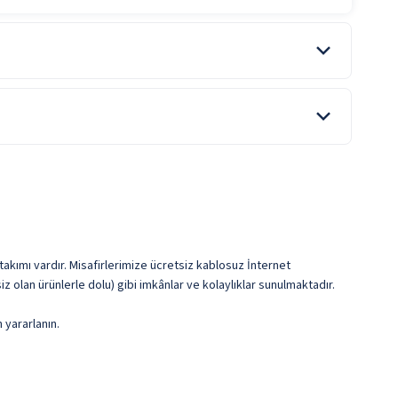
Lobi
ile belirtilen özellikler ücretlidir.
 takımı vardır. Misafirlerimize ücretsiz kablosuz İnternet
siz olan ürünlerle dolu) gibi imkânlar ve kolaylıklar sunulmaktadır.
 yararlanın.