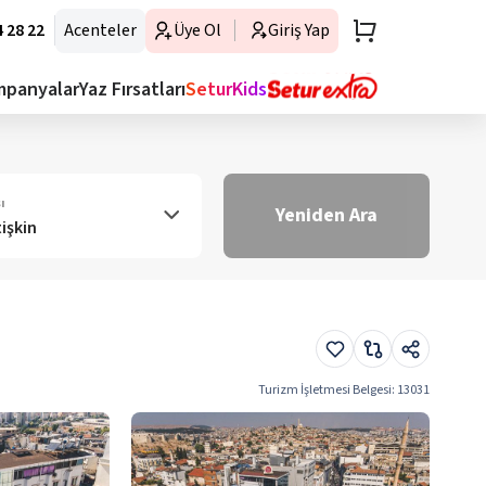
 28 22
Acenteler
Üye Ol
Giriş Yap
mpanyalar
Yaz Fırsatları
SeturKids
ı
Yeniden Ara
tişkin
Turizm İşletmesi Belgesi
:
13031