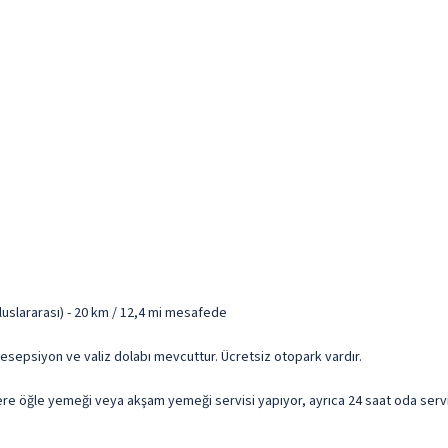
uslararası) - 20 km / 12,4 mi mesafede
 resepsiyon ve valiz dolabı mevcuttur. Ücretsiz otopark vardır.
lere öğle yemeği veya akşam yemeği servisi yapıyor, ayrıca 24 saat oda serv