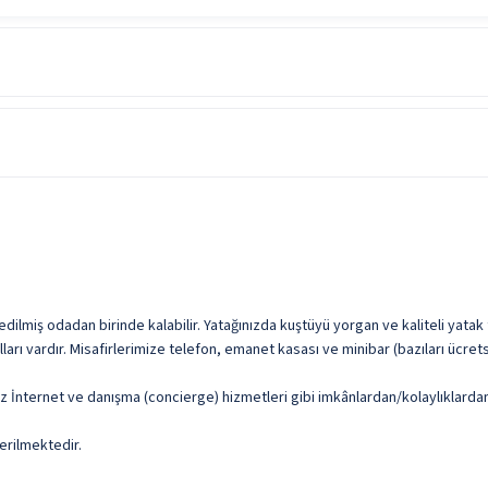
Asansör
Sigara İçme Alanı
edilmiş odadan birinde kalabilir. Yatağınızda kuştüyü yorgan ve kaliteli yatak
lları vardır. Misafirlerimize telefon, emanet kasası ve minibar (bazıları ücret
uz İnternet ve danışma (concierge) hizmetleri gibi imkânlardan/kolaylıklardan
erilmektedir.