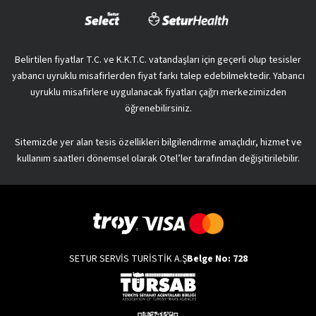
Belirtilen fiyatlar T.C. ve K.K.T.C. vatandaşları için geçerli olup tesisler
yabancı uyruklu misafirlerden fiyat farkı talep edebilmektedir. Yabancı
uyruklu misafirlere uygulanacak fiyatları çağrı merkezimizden
öğrenebilirsiniz.
Sitemizde yer alan tesis özellikleri bilgilendirme amaçlıdır, hizmet ve
kullanım saatleri dönemsel olarak Otel’ler tarafından değişitirilebilir.
SETUR SERVİS TURİSTİK A.Ş
Belge No: 728