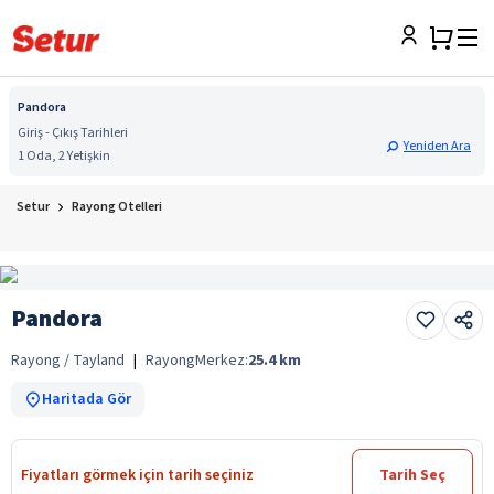
Pandora
Giriş - Çıkış Tarihleri
Yeniden Ara
1 Oda, 2 Yetişkin
Setur
Rayong Otelleri
Pandora
Rayong / Tayland
|
Rayong
Merkez:
25.4
km
Haritada Gör
Fiyatları görmek için tarih seçiniz
Tarih Seç