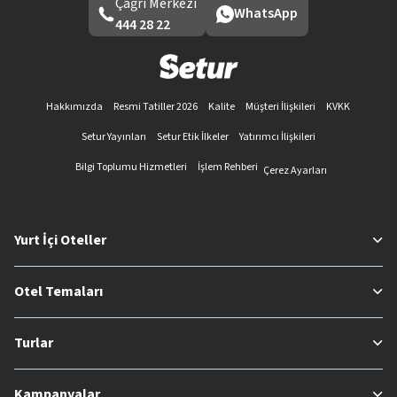
Çağrı Merkezi
WhatsApp
444 28 22
Hakkımızda
Resmi Tatiller 2026
Kalite
Müşteri İlişkileri
KVKK
Setur Yayınları
Setur Etik İlkeler
Yatırımcı İlişkileri
Bilgi Toplumu Hizmetleri
İşlem Rehberi
Çerez Ayarları
Yurt İçi Oteller
Otel Temaları
Turlar
Kampanyalar