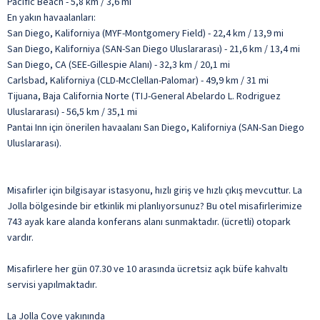
Pacific Beach - 5,8 km / 3,6 mi
En yakın havaalanları:
San Diego, Kaliforniya (MYF-Montgomery Field) - 22,4 km / 13,9 mi
San Diego, Kaliforniya (SAN-San Diego Uluslararası) - 21,6 km / 13,4 mi
San Diego, CA (SEE-Gillespie Alanı) - 32,3 km / 20,1 mi
Carlsbad, Kaliforniya (CLD-McClellan-Palomar) - 49,9 km / 31 mi
Tijuana, Baja California Norte (TIJ-General Abelardo L. Rodriguez
Uluslararası) - 56,5 km / 35,1 mi
Pantai Inn için önerilen havaalanı San Diego, Kaliforniya (SAN-San Diego
Uluslararası).
Misafirler için bilgisayar istasyonu, hızlı giriş ve hızlı çıkış mevcuttur. La
Jolla bölgesinde bir etkinlik mi planlıyorsunuz? Bu otel misafirlerimize
743 ayak kare alanda konferans alanı sunmaktadır. (ücretli) otopark
vardır.
Misafirlere her gün 07.30 ve 10 arasında ücretsiz açık büfe kahvaltı
servisi yapılmaktadır.
La Jolla Cove yakınında