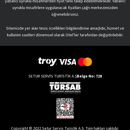
yabancı uyruklu misafirlerden fiyat farkı talep edebilmektedir. Yabancı
uyruklu misafirlere uygulanacak fiyatları çağrı merkezimizden
öğrenebilirsiniz.
Sitemizde yer alan tesis özellikleri bilgilendirme amaçlıdır, hizmet ve
kullanım saatleri dönemsel olarak Otel’ler tarafından değişitirilebilir.
SETUR SERVİS TURİSTİK A.Ş
Belge No: 728
Copyright © 2022 Setur Servis Turistik A.Ş. Tüm hakları saklıdır.