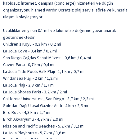
kablosuz İnternet, danışma (concierge) hizmetleri ve düğün
organizasyonu hizmeti vardır. Ücretsiz plaj servisi sörfe ve kumsala
ulaşımı kolaylaştırıyor.
Uzaklıklar en yakın 0.1 mil ve kilometre değerine yuvarlanarak
gösterilmektedir.
Children s Koyu - 0,3 km / 0,2 mi
La Jolla Cove - 0,4 km / 0,2 mi
San Diego Çağdaş Sanat Müzesi - 0,6 km / 0,4 mi
Cuvier Parkı - 0,7 km / 0,4 mi
La Jolla Tide Pools Halk Plajı - 1,1 km / 0,7 mi
Windansea Plajı - 2 km / 1,2 mi
La Jolla Plajı - 2,8 km / 1,7 mi
La Jolla Shores Parkı - 3,2 km / 2 mi
California Üniversitesi, San Diego - 3,7 km / 2,3 mi
Soledad Dağı Ulusal Gaziler Anıtı - 4 km / 2,5 mi
Bird Rock - 4,3 km / 2,7 mi
Birch Akvaryumu - 4,7 km / 2,9 mi
Mission and Pacific Beaches - 5,2 km / 3,2 mi
La Jolla Playhouse - 5,7 km / 3,6 mi