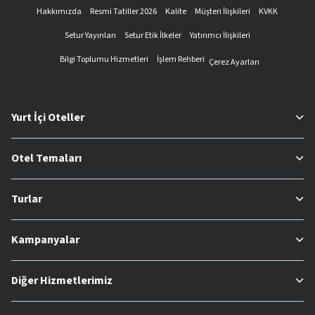
Hakkımızda
Resmi Tatiller 2026
Kalite
Müşteri İlişkileri
KVKK
Setur Yayınları
Setur Etik İlkeler
Yatırımcı İlişkileri
Bilgi Toplumu Hizmetleri
İşlem Rehberi
Çerez Ayarları
Yurt İçi Oteller
Otel Temaları
Turlar
Kampanyalar
Diğer Hizmetlerimiz