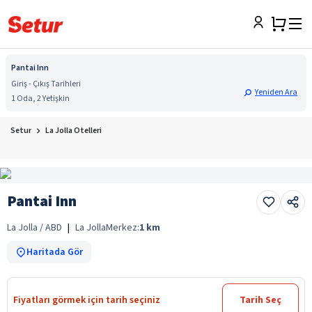
Pantai Inn
Giriş - Çıkış Tarihleri
Yeniden Ara
1 Oda, 2 Yetişkin
Setur
La Jolla Otelleri
Pantai Inn
La Jolla / ABD
|
La Jolla
Merkez:
1
km
Haritada Gör
Fiyatları görmek için tarih seçiniz
Tarih Seç