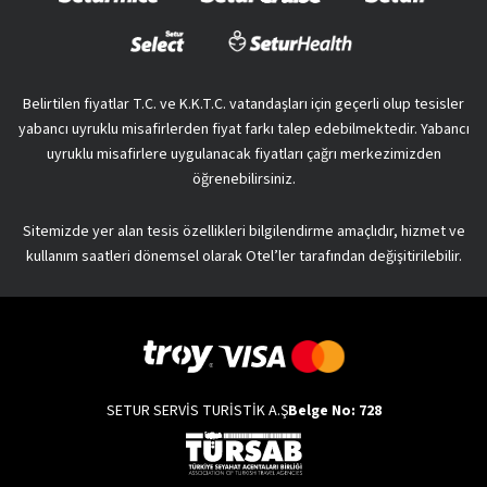
Belirtilen fiyatlar T.C. ve K.K.T.C. vatandaşları için geçerli olup tesisler
yabancı uyruklu misafirlerden fiyat farkı talep edebilmektedir. Yabancı
uyruklu misafirlere uygulanacak fiyatları çağrı merkezimizden
öğrenebilirsiniz.
Sitemizde yer alan tesis özellikleri bilgilendirme amaçlıdır, hizmet ve
kullanım saatleri dönemsel olarak Otel’ler tarafından değişitirilebilir.
SETUR SERVİS TURİSTİK A.Ş
Belge No: 728