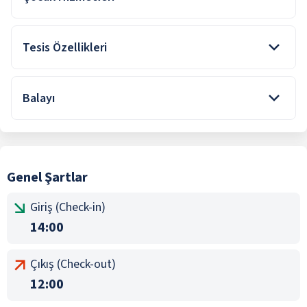
Resepsiyon Hizmeti
Çocuk Havuzu
Wifi
ile belirtilen özellikler ücretlidir.
Tesis Özellikleri
ile belirtilen özellikler ücretlidir.
Kum-Çakıl Plaj
Balayı
Plaja Yakın Otel
Şehir Merkezi
Meyve tabağı ikramı
Genel Şartlar
Giriş (Check-in)
14:00
Çıkış (Check-out)
12:00