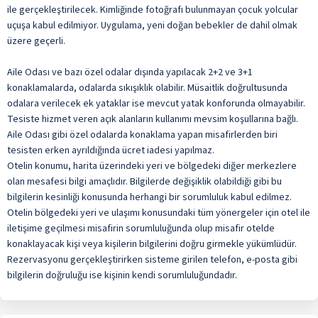
ile gerçekleştirilecek. Kimliğinde fotoğrafı bulunmayan çocuk yolcular
uçuşa kabul edilmiyor. Uygulama, yeni doğan bebekler de dahil olmak
üzere geçerli.
Aile Odası ve bazı özel odalar dışında yapılacak 2+2 ve 3+1
konaklamalarda, odalarda sıkışıklık olabilir. Müsaitlik doğrultusunda
odalara verilecek ek yataklar ise mevcut yatak konforunda olmayabilir.
Tesiste hizmet veren açık alanların kullanımı mevsim koşullarına bağlı.
Aile Odası gibi özel odalarda konaklama yapan misafirlerden biri
tesisten erken ayrıldığında ücret iadesi yapılmaz.
Otelin konumu, harita üzerindeki yeri ve bölgedeki diğer merkezlere
olan mesafesi bilgi amaçlıdır. Bilgilerde değişiklik olabildiği gibi bu
bilgilerin kesinliği konusunda herhangi bir sorumluluk kabul edilmez.
Otelin bölgedeki yeri ve ulaşımı konusundaki tüm yönergeler için otel ile
iletişime geçilmesi misafirin sorumluluğunda olup misafir otelde
konaklayacak kişi veya kişilerin bilgilerini doğru girmekle yükümlüdür.
Rezervasyonu gerçekleştirirken sisteme girilen telefon, e-posta gibi
bilgilerin doğruluğu ise kişinin kendi sorumluluğundadır.