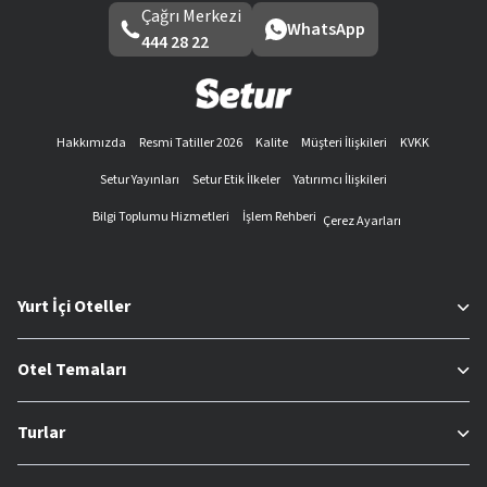
Çağrı Merkezi
WhatsApp
444 28 22
Hakkımızda
Resmi Tatiller 2026
Kalite
Müşteri İlişkileri
KVKK
Setur Yayınları
Setur Etik İlkeler
Yatırımcı İlişkileri
Bilgi Toplumu Hizmetleri
İşlem Rehberi
Çerez Ayarları
Yurt İçi Oteller
Otel Temaları
Turlar