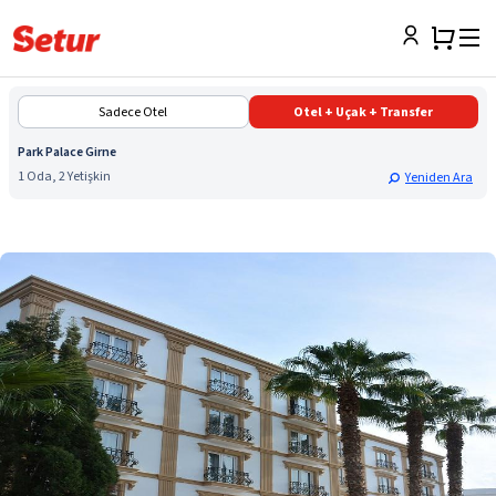
Sadece Otel
Otel + Uçak + Transfer
Park Palace Girne
1 Oda, 2 Yetişkin
Yeniden Ara