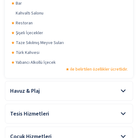
Bar
Kahvaltı Salonu
Restoran
Şişeli İçecekler
Taze Sıkılmış Meyve Suları
Türk Kahvesi
Yabancı Alkollü İçecek
ile belirtilen özellikler ücretlidir.
Havuz & Plaj
Havuz ve Plaj Özellikleri
Park Palace Hotel’in denize 2 km mesafesi vardır. Kum-çakıl plaj
Tesis Hizmetleri
bulunmakta ve halk plajını kullanmaktadır.
Açık Havuz
Çamaşırhane
ile belirtilen özellikler ücretlidir.
Çocuk Hizmetleri
Doktor