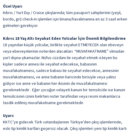
Özel Uyarı
Kıbrıs / Yurt Dışı / Cruise çıkışlarında; tüm pasaport sahiplerinin (yeşil,
bordo, gri) check-in işlemleri için limana/havalimanına en az 3 saat erken
gelmeleri gerekiyor.
Kıbrıs 18 Yaş Altı Seyahat Eden Yolcular İçin Önemli Bilgilendirme
18 yaşından küçük yolcular, birlikte seyahat ETMEYECEK olan ebeveyn
veya ebeveynlerinin noterden alacakları “MUVAFAKATNAME” olmadan
yurt dışına çıkamazlar. Nüfus cüzdanı ile seyahat etmek isteyen bu
kişiler sadece annesi ile seyahat edecekse, babasının
muvafakatnamesi, sadece babası ile seyahat edecekse, annesinin
muvafakatnamesi, ve anne babanın haricinde birisiyle veya yalnız
gidiyor ise anne ve babanın her ikisinin de muvafakatnamesi
gerekmektedir . Eğer çocuğun velayeti kanuni bir temsilcide ise kanuni
temsilcisinin iznini belirten noter tarafından veya resmi makamlarca
tasdik edilmiş muvafakatname gerekmektedir
.
Uyarı:
KKTC’ye gidecek Türk vatandaşlarının Türkiye’den çıkış işlemlerinde,
eski tip kimlik kartları geçersiz olacak. Çıkış işlemleri yeni tip kimlik kartı