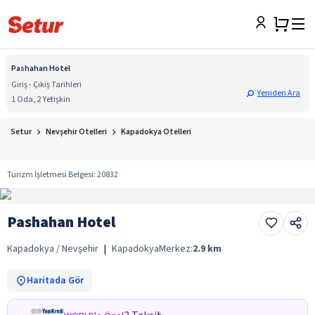
Pashahan Hotel
Giriş - Çıkış Tarihleri
Yeniden Ara
1 Oda, 2 Yetişkin
Setur
Nevşehir Otelleri
Kapadokya Otelleri
Turizm İşletmesi Belgesi
:
20832
Pashahan Hotel
Kapadokya / Nevşehir
|
Kapadokya
Merkez:
2.9
km
Haritada Gör