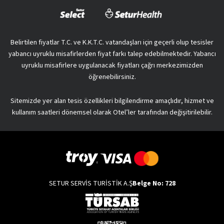
Belirtilen fiyatlar T.C. ve K.K.T.C. vatandaşları için geçerli olup tesisler
yabancı uyruklu misafirlerden fiyat farkı talep edebilmektedir. Yabancı
uyruklu misafirlere uygulanacak fiyatları çağrı merkezimizden
öğrenebilirsiniz.
Sitemizde yer alan tesis özellikleri bilgilendirme amaçlıdır, hizmet ve
kullanım saatleri dönemsel olarak Otel’ler tarafından değişitirilebilir.
SETUR SERVİS TURİSTİK A.Ş
Belge No: 728