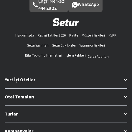
Çağrı Merkezi
WhatsApp
444 28 22
Hakkımızda
Resmi Tatiller 2026
Kalite
Müşteri İlişkileri
KVKK
Setur Yayınları
Setur Etik İlkeler
Yatırımcı İlişkileri
Bilgi Toplumu Hizmetleri
İşlem Rehberi
Çerez Ayarları
Yurt İçi Oteller
Otel Temaları
Turlar
Kampanyalar