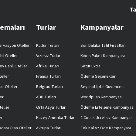
Ta
Temaları
Turlar
Kampanyalar
rvasyon Otelleri
Kültür Turları
Son Dakika Tatil Fırsatları
hil Oteller
Vizesiz Turlar
Kıbrıs Paket Kampanyası
ey Dahil Oteller
Afrika Turları
Setur Extra
teller
Fransa Turları
Ödeme Seçenekleri
ar Oteller
Belgrad Turları
Seyahat İptal Güvencesi
eri
ABD Turları
Worldpuan Kampanyası
teller
Orta Asya Turları
Ödeme Erteleme Kampanyası
er
Kuzey Amerika Turları
2 Çocuk Ücretsiz Kampanyası
 Odası Olan Oteller
Avrupa Turları
Çok Kal Az Öde Kampanyası