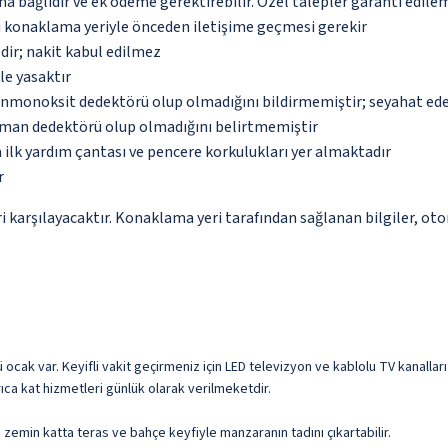
na bağlıdır ve ek ödeme gerektirebilir. Özel talepler garanti edile
bu konaklama yeriyle önceden iletişime geçmesi gerekir
dir; nakit kabul edilmez
le yasaktır
monoksit dedektörü olup olmadığını bildirmemiştir; seyahat ederke
uman dedektörü olup olmadığını belirtmemiştir
 ilk yardım çantası ve pencere korkulukları yer almaktadır
r
 karşılayacaktır. Konaklama yeri tarafından sağlanan bilgiler, otoma
cak var. Keyifli vakit geçirmeniz için LED televizyon ve kablolu TV kanalları 
rıca kat hizmetleri günlük olarak verilmeketdir.
a zemin katta teras ve bahçe keyfiyle manzaranın tadını çıkartabilir.