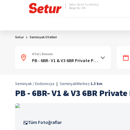
Setur Servis Turistik A.Ş.
Belge No: 728
Setur
Seminyak Otelleri
Otel / Konum
Seminyak / Endonezya
|
Seminyak
Merkez:
1.3
km
PB - 6BR- V1 & V3 6BR Private
Tüm Fotoğraflar