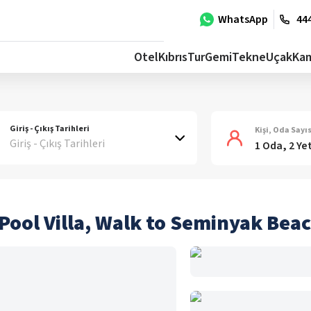
WhatsApp
444
Otel
Kıbrıs
Tur
Gemi
Tekne
Uçak
Ka
Giriş - Çıkış Tarihleri
Kişi, Oda Sayıs
Giriş - Çıkış Tarihleri
1 Oda, 2 Ye
 Pool Villa, Walk to Seminyak Bea