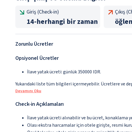
Giriş (Check-in)
Çıkış (
14
-
herhangi bir zaman
öğle
Zorunlu Ücretler
Opsiyonel Ücretler
İlave yatak ücreti: günlük 350000 IDR.
Yukarıdaki liste tüm bilgileri içermeyebilir. Ücretlere ve de
Devamını Oku
Check-in Açıklamaları
İlave yatak ücreti alınabilir ve bu ücret, konaklama y
Olası ekstra harcamalar için otele girişte, resmi kur