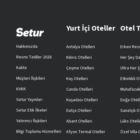
Yurt İçi Oteller
Otel 
Hakkımızda
Antalya Otelleri
Erken Reze
Resmi Tatiller 2026
Kıbrıs Otelleri
Her Şey Da
Kalite
Çeşme Otelleri
Ultra Her Ş
Müşteri İlişkileri
Kaş Otelleri
Etkinlikli O
KVKK
Cunda Otelleri
Muhafazak
Setur Yayınları
Kuşadası Otelleri
Doğa Otell
Setur Etik İlkeler
Datça Otelleri
Sanatçılı O
Yatırımcı İlişkileri
Abant Otelleri
Lüks Otell
Bilgi Toplumu Hizmetleri
Afyon Termal Oteller
Özel Villa