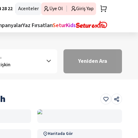
 28 22
Acenteler
Üye Ol
Giriş Yap
mpanyalar
Yaz Fırsatları
SeturKids
ı
Yeniden Ara
tişkin
ch
Haritada Gör