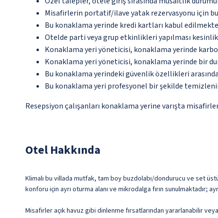
Özel talepler, otele giriş sırasında müsaitlik durumu
Misafirlerin portatif/ilave yatak rezervasyonu için 
Bu konaklama yerinde kredi kartları kabul edilmekte
Otelde parti veya grup etkinlikleri yapılması kesinlik
Konaklama yeri yöneticisi, konaklama yerinde karbon
Konaklama yeri yöneticisi, konaklama yerinde bir d
Bu konaklama yerindeki güvenlik özellikleri arasında
Bu konaklama yeri profesyonel bir şekilde temizleni
Resepsiyon çalışanları konaklama yerine varışta misafirleri
Otel Hakkında
Klimalı bu villada mutfak, tam boy buzdolabı/dondurucu ve set üstü o
konforu için ayrı oturma alanı ve mikrodalga fırın sunulmaktadır; ay
Misafirler açık havuz gibi dinlenme fırsatlarından yararlanabilir vey