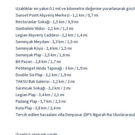
Uzaklıklar en yakın 0.1 mil ve kilometre değerine yuvarlanarak göst
Sunset Point Alışveriş Merkezi - 1,1 km / 0,7 mi
Restoranlar Sokağı - 1,5 km / 0,9 mi
Günbatımı Yıldızı - 2,1 km / 1,3 mi
Legian Alışveriş Caddesi - 2,2 km / 1,4 mi
Seminyak Meydanı - 2,3 km / 1,5 mi
Seminyak Köyü - 2,4 km / 1,5 mi
Seminyak Plajı - 2,5 km / 1,6 mi
Bit Pazarı - 2,8 km / 1,7 mi
Petitenget Hindu Tapınağı - 3 km / 1,9 mi
Double Six Plajı - 3,1 km / 1,9 mi
TAKSU Bali Galerisi - 3,2 km / 2 mi
Sarımsak Sokağı - 3,2 km / 2 mi
Legian Plajı - 3,4 km / 2,1 mi
Padang Plajı - 3,7 km / 2,3 mi
Kuta Plajı - 3,8 km / 2,4 mi
Tercih edilen havaalanı villa Denpasar (DPS-Ngurah Rai Uluslararası
Ücretsiz otopark vardır.