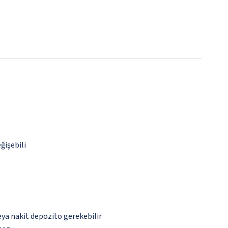
ğişebili
eya nakit depozito gerekebilir