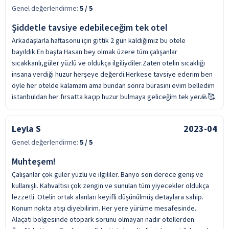
Genel değerlendirme:
5
/ 5
Şiddetle tavsiye edebileceğim tek otel
Arkadaşlarla haftasonu için gittik 2 gün kaldığımız bu otele
bayıldık.En başta Hasan bey olmak üzere tüm çalışanlar
sıcakkanlı,güler yüzlü ve oldukça ilgiliydiler.Zaten otelin sıcaklığı
insana verdiği huzur herşeye değerdi.Herkese tavsiye ederim ben
öyle her otelde kalamam ama bundan sonra burasını evim belledim
istanbuldan her fırsatta kaçıp huzur bulmaya geliceğim tek yer🙏🥰
Leyla S
2023-04
Genel değerlendirme:
5
/ 5
Muhteşem!
Çalışanlar çok güler yüzlü ve ilgililer. Banyo son derece geniş ve
kullanışlı. Kahvaltısı çok zengin ve sunulan tüm yiyecekler oldukça
lezzetli. Otelin ortak alanları keyifli düşünülmüş detaylara sahip.
Konum nokta atışı diyebilirim. Her yere yürüme mesafesinde.
Alaçatı bölgesinde otopark sorunu olmayan nadir otellerden.