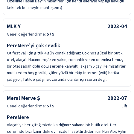
Özellikle Hasan Bey'in misafirleri için kendi elleriyle yaptığı havuçlu
keki tek kelimeyle muhteşem :)
MLK Y
2023-04
Genel değerlendirme:
5
/ 5
PereMere’yi çok sevdik
Ot festivali için gittik 4 gün konakladığımız Cok hos güzel bir butik
otel, alaçatı Hacımemiş’e en yakın, romantik ve en önemlisi temiz,
bir otel sabah dolu dolu serpme kahvaltı, akşam 5 çayı ile misafirleri
mutlu eden hoş görülü, güler yüzlü bir ekip İnternet (wifi) harika
çalışıyor;Tatilde çalışmak zorunda olanlar için sorun değil.
Meral Merve Ş
2022-07
Genel değerlendirme:
5
/ 5
Çift
PereMere
Alaçatı'ya her gittiğimizde kaldığımız şahane bir butik otel. Her
seferinde bizi İzmir'deki evimizde hissettirdikleri icin Nuri Abi, Aylin