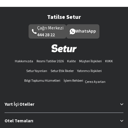
Tatilse Setur
Çağrı Merkezi
WhatsApp
444 28 22
Hakkımızda
Resmi Tatiller 2026
Kalite
Müşteri İlişkileri
KVKK
Setur Yayınları
Setur Etik İlkeler
Yatırımcı İlişkileri
Bilgi Toplumu Hizmetleri
İşlem Rehberi
Çerez Ayarları
Yurt İçi Oteller
Otel Temaları