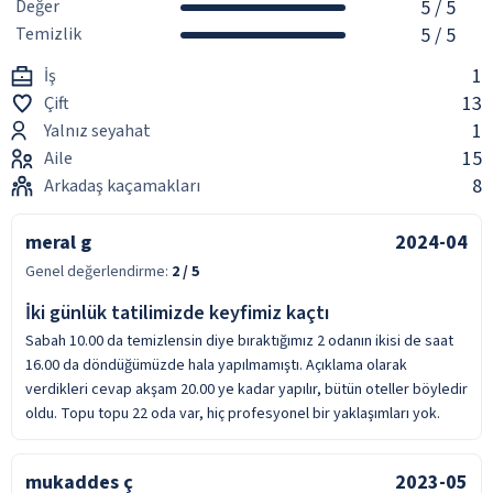
Değer
5
/ 5
Temizlik
5
/ 5
1
İş
13
Çift
1
Yalnız seyahat
15
Aile
8
Arkadaş kaçamakları
meral g
2024-04
Genel değerlendirme:
2
/ 5
İki günlük tatilimizde keyfimiz kaçtı
Sabah 10.00 da temizlensin diye bıraktığımız 2 odanın ikisi de saat
16.00 da döndüğümüzde hala yapılmamıştı. Açıklama olarak
verdikleri cevap akşam 20.00 ye kadar yapılır, bütün oteller böyledir
oldu. Topu topu 22 oda var, hiç profesyonel bir yaklaşımları yok.
mukaddes ç
2023-05