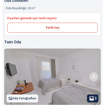
Oda Özellikleri
·
Oda Büyüklüğü: 20 m²
Fiyatları görmek için tarih seçiniz
Tarih Seç
Twin Oda
3
Oda Fotoğrafları