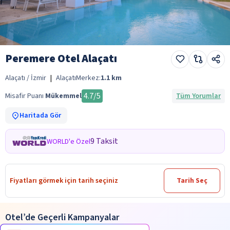
Peremere Otel Alaçatı
Alaçatı / İzmir
|
Alaçatı
Merkez:
1.1
km
4.7
/5
Misafir Puanı
Mükemmel
Tüm Yorumlar
Haritada Gör
9 Taksit
WORLD'e Özel
Fiyatları görmek için tarih seçiniz
Tarih Seç
Otel’de Geçerli Kampanyalar