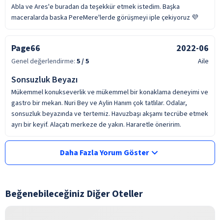
Abla ve Ares'e buradan da teşekkür etmek istedim. Başka
maceralarda baska PereMere'lerde görüşmeyi iple çekiyoruz 💜
Page66
2022-06
Genel değerlendirme:
5
/ 5
Aile
Sonsuzluk Beyazı
Mükemmel konukseverlik ve mükemmel bir konaklama deneyimi ve
gastro bir mekan. Nuri Bey ve Aylin Hanım çok tatlılar. Odalar,
sonsuzluk beyazında ve tertemiz. Havuzbaşı akşamı tecrübe etmek
ayrı bir keyif. Alaçatı merkeze de yakın. Hararetle öneririm.
Daha Fazla Yorum Göster
Beğenebileceğiniz Diğer Oteller