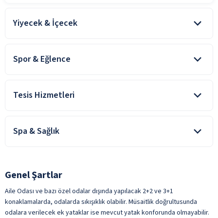
Yiyecek & İçecek
Oda kahvaltı konaklamalarda, kahvaltı konsepte dahildir. Tesiste
alınan diğer yiyecek ve içecekler ücretlidir
Spor & Eğlence
Açık Restoran
Kapalı Restoran
Bisiklet
ile belirtilen özellikler ücretlidir.
Tesis Hizmetleri
Şişeli İçecekler
Türk Kahvesi
Çamaşırhane
Yabancı Alkollü İçecek
Spa & Sağlık
Emanet Kasa
Taze Sıkılmış Meyve Suları
Genel Alan Wifi
Masaj
ile belirtilen özellikler ücretlidir.
Kuru Temizleme
SPA Merkezi
Genel Şartlar
ile belirtilen özellikler ücretlidir.
ile belirtilen özellikler ücretlidir.
Aile Odası ve bazı özel odalar dışında yapılacak 2+2 ve 3+1
konaklamalarda, odalarda sıkışıklık olabilir. Müsaitlik doğrultusunda
odalara verilecek ek yataklar ise mevcut yatak konforunda olmayabilir.