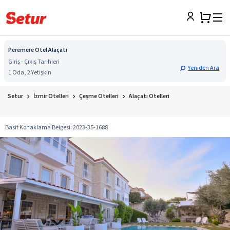
Peremere Otel Alaçatı
Giriş - Çıkış Tarihleri
Yeniden Ara
1 Oda, 2 Yetişkin
Setur
İzmir Otelleri
Çeşme Otelleri
Alaçatı Otelleri
Basit Konaklama Belgesi
:
2023-35-1688