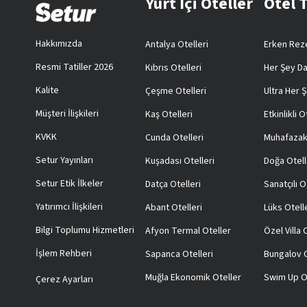
Yurt İçi Oteller
Otel 
Hakkımızda
Antalya Otelleri
Erken Reze
Resmi Tatiller 2026
Kıbrıs Otelleri
Her Şey Da
Kalite
Çeşme Otelleri
Ultra Her Ş
Müşteri İlişkileri
Kaş Otelleri
Etkinlikli O
KVKK
Cunda Otelleri
Muhafazak
Setur Yayınları
Kuşadası Otelleri
Doğa Otell
Setur Etik İlkeler
Datça Otelleri
Sanatçılı O
Yatırımcı İlişkileri
Abant Otelleri
Lüks Otell
Bilgi Toplumu Hizmetleri
Afyon Termal Oteller
Özel Villa
İşlem Rehberi
Sapanca Otelleri
Bungalov O
Muğla Ekonomik Oteller
Swim Up O
Çerez Ayarları