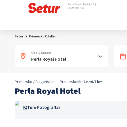
Setur Servis Turistik A.Ş.
Belge No: 728
Setur
Primorsko Otelleri
Otel / Konum
Primorsko / Bulgaristan
|
Primorsko
Merkez:
0.7
km
Perla Royal Hotel
Tüm Fotoğraflar