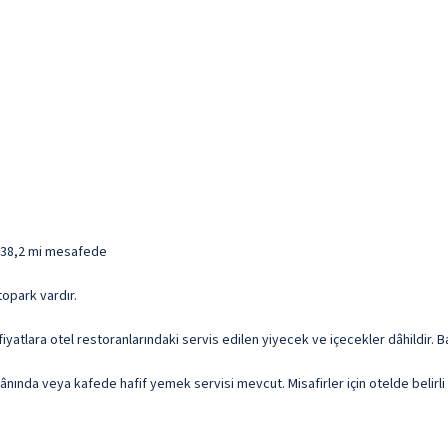
/ 38,2 mi mesafede
topark vardır.
l fiyatlara otel restoranlarındaki servis edilen yiyecek ve içecekler dâhildir
kânında veya kafede hafif yemek servisi mevcut. Misafirler için otelde belir