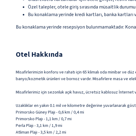
Özel talepler, otele giriş sırasında müsaitlik durumu
Bu konaklama yerinde kredi kartları, banka kartları 
Bu konaklama yerinde resepsiyon bulunmamaktadır. Konaklam
Otel Hakkında
Misafirlerimizin konforu ve rahatı için 65 klimalı oda minibar ve düz
banyo/kozmetik ürünleri ve bornoz vardır. Misafirlere masa ve elektri
Misafirlerimiz için sezonluk açık havuz, ücretsiz kablosuz İnternet
Uzaklıklar en yakın 0.1 mil ve kilometre değerine yuvarlanarak göst
Primorsko Güney Plajı - 0,6 km / 0,4 mi
Primorsko Plajı - 1,1 km / 0,7 mi
Perla Plajı - 3,1 km / 1,9 mi
Atliman Plajı - 3,5 km / 2,2 mi