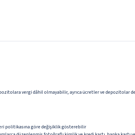
pozitolara vergi dâhil olmayabilir, ayrıca ücretler ve depozitolar de
eri politikasına göre değişiklik gösterebilir
umlarca düzenlenmiş fotoğraflı kimlik ve kredi kartı, banka kartı v