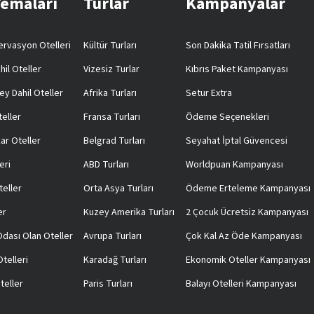
Temaları
Turlar
Kampanyalar
rvasyon Otelleri
Kültür Turları
Son Dakika Tatil Fırsatları
hil Oteller
Vizesiz Turlar
Kıbrıs Paket Kampanyası
ey Dahil Oteller
Afrika Turları
Setur Extra
teller
Fransa Turları
Ödeme Seçenekleri
ar Oteller
Belgrad Turları
Seyahat İptal Güvencesi
eri
ABD Turları
Worldpuan Kampanyası
teller
Orta Asya Turları
Ödeme Erteleme Kampanyası
er
Kuzey Amerika Turları
2 Çocuk Ücretsiz Kampanyası
 Odası Olan Oteller
Avrupa Turları
Çok Kal Az Öde Kampanyası
telleri
Karadağ Turları
Ekonomik Oteller Kampanyası
teller
Paris Turları
Balayı Otelleri Kampanyası