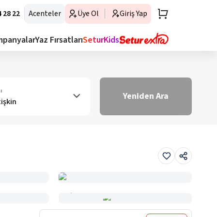
 28 22
Acenteler
Üye Ol
Giriş Yap
mpanyalar
Yaz Fırsatları
SeturKids
ı
Yeniden Ara
tişkin
Haritada Gör