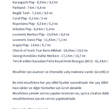
Karaagach Plajı - 6,9 km / 4,3 mi
Parkland - 7 km / 4,4 mi
Beglik Tash - 7,2 km / 4,5 mi
Coral Plajı - 8,1 km / 5 mi
Ropotamo Plajı - 8,5 km / 5,3 mi
Arkutino Plajı - 8,6 km / 5,4 mi
Lozenets Merkez Plajı - 10,9 km / 6,8 mi
Lozenets Oasis Plajı - 11,6 km / 7,2 mi
Arapia Plajı - 14 km / 8,7 mi
Church of Sveti Tsar Boris-Mikhail - 16,9 km / 10,5 mi
Georgi Kondolov Kültür Merkezi - 17,2 km / 10,7 mi
Tercih edilen havaalanı Perla Royal Hotel Bourgas (BOJ) - 61,4 km 
Misafirler için asansör ve Otomatik satış makinesi vardır. (ücretli) o
Bu otel misafirlere her şey dâhil fiyatlar sunmaktadır. Her şey dâhi
bazı içkiler ve diğer hizmetler için ücret alınabilir.
Misafirlere yemek servisi yapılan restoran var, ayrıca 2 kahve dük
misafirlerimize içecek servisi yapılmaktadır.