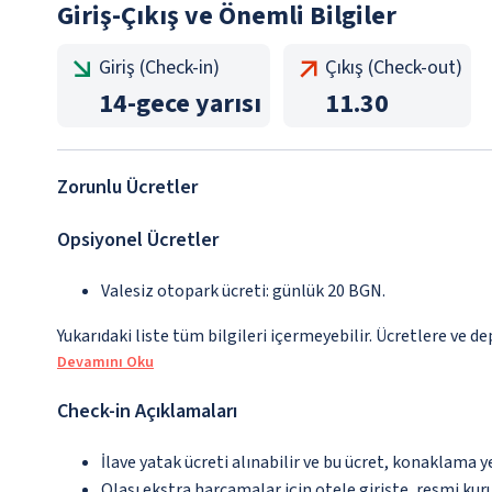
Giriş-Çıkış ve Önemli Bilgiler
Giriş (Check-in)
Çıkış (Check-out)
14
-
gece yarısı
11.30
Zorunlu Ücretler
Opsiyonel Ücretler
Valesiz otopark ücreti: günlük 20 BGN.
Yukarıdaki liste tüm bilgileri içermeyebilir. Ücretlere ve de
Devamını Oku
Check-in Açıklamaları
İlave yatak ücreti alınabilir ve bu ücret, konaklama y
Olası ekstra harcamalar için otele girişte, resmi kur