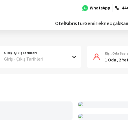
WhatsApp
444
Otel
Kıbrıs
Tur
Gemi
Tekne
Uçak
Ka
Giriş - Çıkış Tarihleri
Kişi, Oda Sayıs
Giriş - Çıkış Tarihleri
1 Oda, 2 Ye