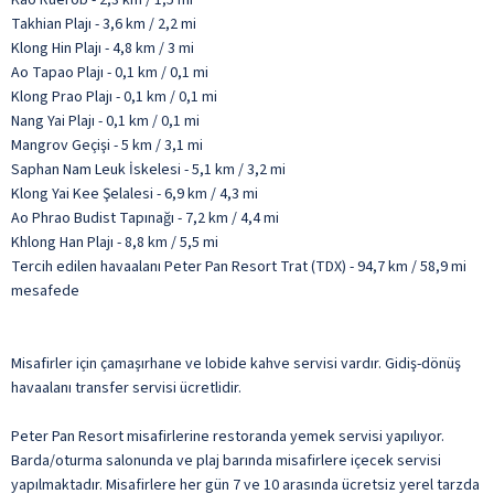
Takhian Plajı - 3,6 km / 2,2 mi
Klong Hin Plajı - 4,8 km / 3 mi
Ao Tapao Plajı - 0,1 km / 0,1 mi
Klong Prao Plajı - 0,1 km / 0,1 mi
Nang Yai Plajı - 0,1 km / 0,1 mi
Mangrov Geçişi - 5 km / 3,1 mi
Saphan Nam Leuk İskelesi - 5,1 km / 3,2 mi
Klong Yai Kee Şelalesi - 6,9 km / 4,3 mi
Ao Phrao Budist Tapınağı - 7,2 km / 4,4 mi
Khlong Han Plajı - 8,8 km / 5,5 mi
Tercih edilen havaalanı Peter Pan Resort Trat (TDX) - 94,7 km / 58,9 mi
mesafede
Misafirler için çamaşırhane ve lobide kahve servisi vardır. Gidiş-dönüş
havaalanı transfer servisi ücretlidir.
Peter Pan Resort misafirlerine restoranda yemek servisi yapılıyor.
Barda/oturma salonunda ve plaj barında misafirlere içecek servisi
yapılmaktadır. Misafirlere her gün 7 ve 10 arasında ücretsiz yerel tarzda