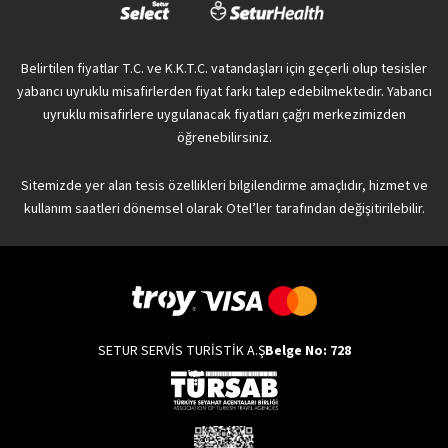
Belirtilen fiyatlar T.C. ve K.K.T.C. vatandaşları için geçerli olup tesisler
yabancı uyruklu misafirlerden fiyat farkı talep edebilmektedir. Yabancı
uyruklu misafirlere uygulanacak fiyatları çağrı merkezimizden
öğrenebilirsiniz.
Sitemizde yer alan tesis özellikleri bilgilendirme amaçlıdır, hizmet ve
kullanım saatleri dönemsel olarak Otel’ler tarafından değişitirilebilir.
SETUR SERVİS TURİSTİK A.Ş
Belge No: 728