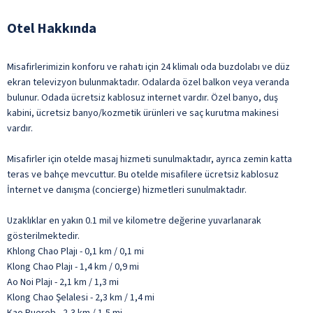
Otel Hakkında
Misafirlerimizin konforu ve rahatı için 24 klimalı oda buzdolabı ve düz
ekran televizyon bulunmaktadır. Odalarda özel balkon veya veranda
bulunur. Odada ücretsiz kablosuz internet vardır. Özel banyo, duş
kabini, ücretsiz banyo/kozmetik ürünleri ve saç kurutma makinesi
vardır.
Misafirler için otelde masaj hizmeti sunulmaktadır, ayrıca zemin katta
teras ve bahçe mevcuttur. Bu otelde misafilere ücretsiz kablosuz
İnternet ve danışma (concierge) hizmetleri sunulmaktadır.
Uzaklıklar en yakın 0.1 mil ve kilometre değerine yuvarlanarak
gösterilmektedir.
Khlong Chao Plajı - 0,1 km / 0,1 mi
Klong Chao Plajı - 1,4 km / 0,9 mi
Ao Noi Plajı - 2,1 km / 1,3 mi
Klong Chao Şelalesi - 2,3 km / 1,4 mi
Kao Ruerob - 2,3 km / 1,5 mi