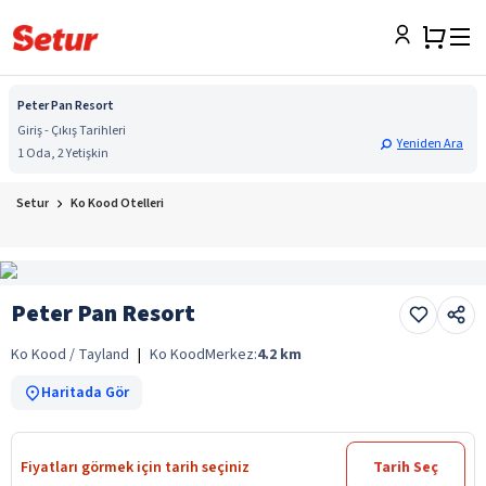
Peter Pan Resort
Giriş - Çıkış Tarihleri
Yeniden Ara
1 Oda, 2 Yetişkin
Setur
Ko Kood Otelleri
Peter Pan Resort
Ko Kood / Tayland
|
Ko Kood
Merkez:
4.2
km
Haritada Gör
Fiyatları görmek için tarih seçiniz
Tarih Seç