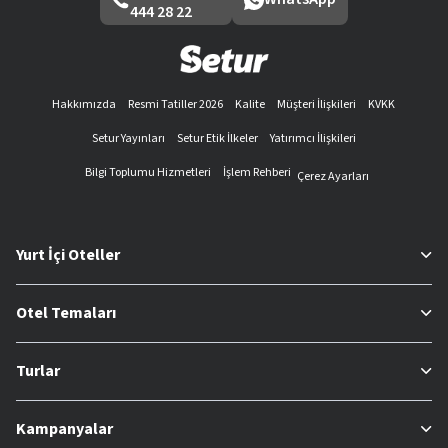
444 28 22
Hakkımızda
Resmi Tatiller 2026
Kalite
Müşteri İlişkileri
KVKK
Setur Yayınları
Setur Etik İlkeler
Yatırımcı İlişkileri
Bilgi Toplumu Hizmetleri
İşlem Rehberi
Çerez Ayarları
Yurt İçi Oteller
Otel Temaları
Turlar
Kampanyalar