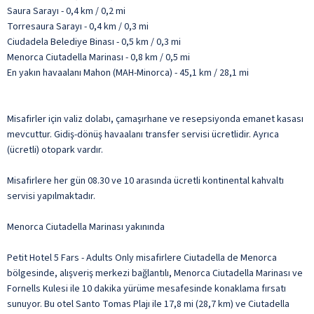
Saura Sarayı - 0,4 km / 0,2 mi
Torresaura Sarayı - 0,4 km / 0,3 mi
Ciudadela Belediye Binası - 0,5 km / 0,3 mi
Menorca Ciutadella Marinası - 0,8 km / 0,5 mi
En yakın havaalanı Mahon (MAH-Minorca) - 45,1 km / 28,1 mi
Misafirler için valiz dolabı, çamaşırhane ve resepsiyonda emanet kasası
mevcuttur. Gidiş-dönüş havaalanı transfer servisi ücretlidir. Ayrıca
(ücretli) otopark vardır.
Misafirlere her gün 08.30 ve 10 arasında ücretli kontinental kahvaltı
servisi yapılmaktadır.
Menorca Ciutadella Marinası yakınında
Petit Hotel 5 Fars - Adults Only misafirlere Ciutadella de Menorca
bölgesinde, alışveriş merkezi bağlantılı, Menorca Ciutadella Marinası ve
Fornells Kulesi ile 10 dakika yürüme mesafesinde konaklama fırsatı
sunuyor. Bu otel Santo Tomas Plajı ile 17,8 mi (28,7 km) ve Ciutadella