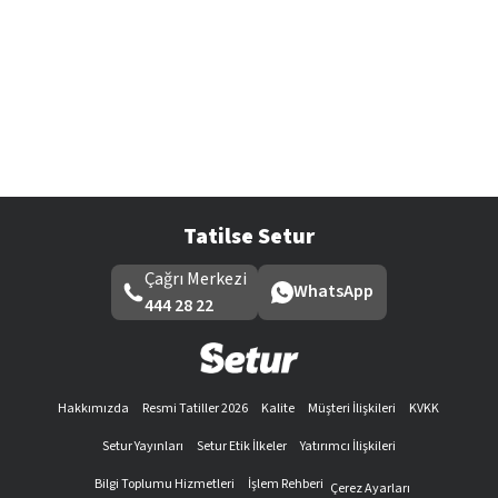
Tatilse Setur
Çağrı Merkezi
WhatsApp
444 28 22
Hakkımızda
Resmi Tatiller 2026
Kalite
Müşteri İlişkileri
KVKK
Setur Yayınları
Setur Etik İlkeler
Yatırımcı İlişkileri
Bilgi Toplumu Hizmetleri
İşlem Rehberi
Çerez Ayarları