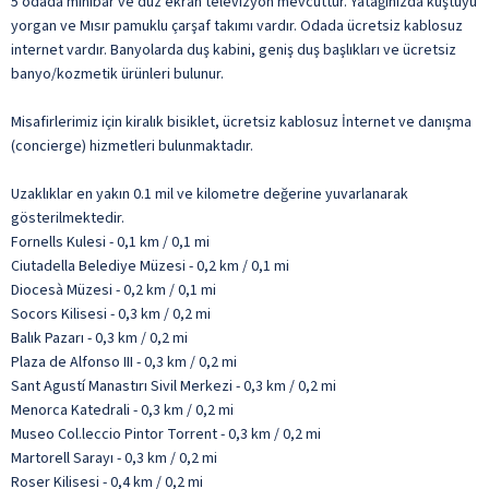
5 odada minibar ve düz ekran televizyon mevcuttur. Yatağınızda kuştüyü
yorgan ve Mısır pamuklu çarşaf takımı vardır. Odada ücretsiz kablosuz
internet vardır. Banyolarda duş kabini, geniş duş başlıkları ve ücretsiz
banyo/kozmetik ürünleri bulunur.
Misafirlerimiz için kiralık bisiklet, ücretsiz kablosuz İnternet ve danışma
(concierge) hizmetleri bulunmaktadır.
Uzaklıklar en yakın 0.1 mil ve kilometre değerine yuvarlanarak
gösterilmektedir.
Fornells Kulesi - 0,1 km / 0,1 mi
Ciutadella Belediye Müzesi - 0,2 km / 0,1 mi
Diocesà Müzesi - 0,2 km / 0,1 mi
Socors Kilisesi - 0,3 km / 0,2 mi
Balık Pazarı - 0,3 km / 0,2 mi
Plaza de Alfonso III - 0,3 km / 0,2 mi
Sant Agustí Manastırı Sivil Merkezi - 0,3 km / 0,2 mi
Menorca Katedrali - 0,3 km / 0,2 mi
Museo Col.leccio Pintor Torrent - 0,3 km / 0,2 mi
Martorell Sarayı - 0,3 km / 0,2 mi
Roser Kilisesi - 0,4 km / 0,2 mi