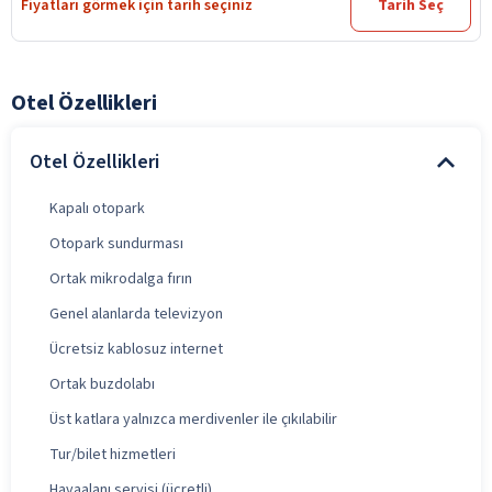
Fiyatları görmek için tarih seçiniz
Tarih Seç
Otel Özellikleri
Otel Özellikleri
Kapalı otopark
Otopark sundurması
Ortak mikrodalga fırın
Genel alanlarda televizyon
Ücretsiz kablosuz internet
Ortak buzdolabı
Üst katlara yalnızca merdivenler ile çıkılabilir
Tur/bilet hizmetleri
Havaalanı servisi (ücretli)