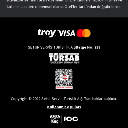
Sitemizde yer alan tesis özellikleri bilgilendirme amaçlıdır, hizmet ve
kullanım saatleri dönemsel olarak Otel’ler tarafından değişitirilebilir.
SETUR SERVİS TURİSTİK A.Ş
Belge No: 728
Copyright © 2022 Setur Servis Turistik A.Ş. Tüm hakları saklıdır.
Kullanım Koşulları