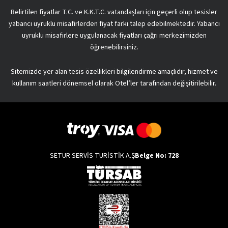
Belirtilen fiyatlar T.C. ve K.K.T.C. vatandaşları için geçerli olup tesisler
yabancı uyruklu misafirlerden fiyat farkı talep edebilmektedir. Yabancı
uyruklu misafirlere uygulanacak fiyatları çağrı merkezimizden
öğrenebilirsiniz.
Sitemizde yer alan tesis özellikleri bilgilendirme amaçlıdır, hizmet ve
kullanım saatleri dönemsel olarak Otel’ler tarafından değişitirilebilir.
SETUR SERVİS TURİSTİK A.Ş
Belge No: 728