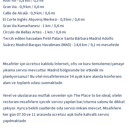
Altın Yol - 0,8 km / 0,5 mi
Gran Via - 0,9 km / 0,6 mi
Calle de Alcalá - 0,9 km / 0,6 mi
El Corte Inglés Alışveriş Merkezi - 0,9 km / 0,6 mi
Gran Via Kumarhanesi - 1 km / 0,6 mi
Círculo de Bellas Artes - 1 km / 0,6 mi
Tercih edilen havaalanı Petit Palace Santa Bárbara Madrid Adolfo
Suárez Madrid-Barajas Havalimanı (MAD) - 14,6 km / 9,1 mi mesafede
Misafirler için ücretsiz kablolu İnternet, ofis ve kuru temizleme/çamaşır
yıkama servisi mevcuttur. Madrid bölgesinde bir etkinlik mi
planlıyorsunuz? Bu otel misafirlerimize 54 ayak kare alanda konferans
alanı ve toplantı odası sunmaktadır.
Yerel ve uluslararası mutfak sevenler için The Place to be ideal; otelin
restoranı misafirlere içecek servisi yapılan bar/oturma salonu ile dikkat
çekiyor. Ayrıca belirli saatlerde oda servisi imkanı mevcut. Misafirlere
her gün 07.30 ve 11 arasında ücretsiz açık büfe kahvaltı servisi
yapılmaktadır.