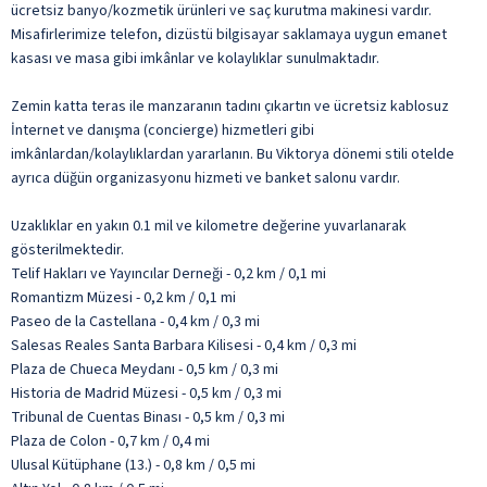
ücretsiz banyo/kozmetik ürünleri ve saç kurutma makinesi vardır.
Misafirlerimize telefon, dizüstü bilgisayar saklamaya uygun emanet
kasası ve masa gibi imkânlar ve kolaylıklar sunulmaktadır.
Zemin katta teras ile manzaranın tadını çıkartın ve ücretsiz kablosuz
İnternet ve danışma (concierge) hizmetleri gibi
imkânlardan/kolaylıklardan yararlanın. Bu Viktorya dönemi stili otelde
ayrıca düğün organizasyonu hizmeti ve banket salonu vardır.
Uzaklıklar en yakın 0.1 mil ve kilometre değerine yuvarlanarak
gösterilmektedir.
Telif Hakları ve Yayıncılar Derneği - 0,2 km / 0,1 mi
Romantizm Müzesi - 0,2 km / 0,1 mi
Paseo de la Castellana - 0,4 km / 0,3 mi
Salesas Reales Santa Barbara Kilisesi - 0,4 km / 0,3 mi
Plaza de Chueca Meydanı - 0,5 km / 0,3 mi
Historia de Madrid Müzesi - 0,5 km / 0,3 mi
Tribunal de Cuentas Binası - 0,5 km / 0,3 mi
Plaza de Colon - 0,7 km / 0,4 mi
Ulusal Kütüphane (13.) - 0,8 km / 0,5 mi