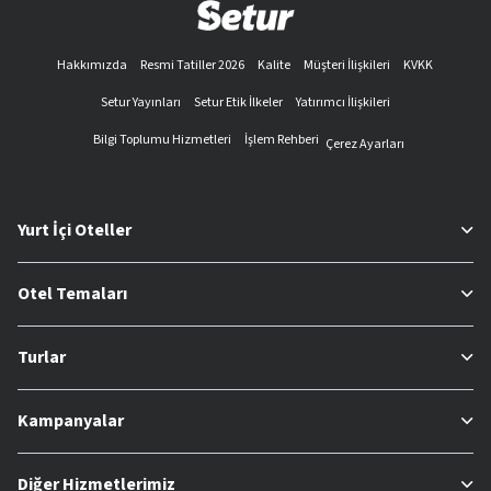
Hakkımızda
Resmi Tatiller 2026
Kalite
Müşteri İlişkileri
KVKK
Setur Yayınları
Setur Etik İlkeler
Yatırımcı İlişkileri
Bilgi Toplumu Hizmetleri
İşlem Rehberi
Çerez Ayarları
Yurt İçi Oteller
Otel Temaları
Turlar
Kampanyalar
Diğer Hizmetlerimiz