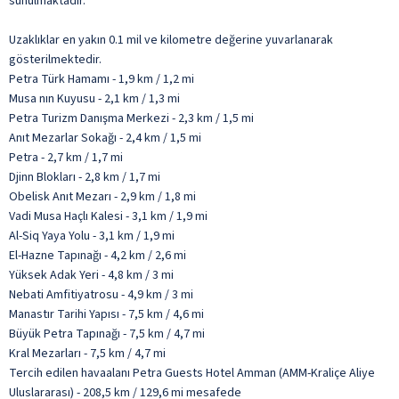
sunulmaktadır.
Uzaklıklar en yakın 0.1 mil ve kilometre değerine yuvarlanarak
gösterilmektedir.
Petra Türk Hamamı - 1,9 km / 1,2 mi
Musa nın Kuyusu - 2,1 km / 1,3 mi
Petra Turizm Danışma Merkezi - 2,3 km / 1,5 mi
Anıt Mezarlar Sokağı - 2,4 km / 1,5 mi
Petra - 2,7 km / 1,7 mi
Djinn Blokları - 2,8 km / 1,7 mi
Obelisk Anıt Mezarı - 2,9 km / 1,8 mi
Vadi Musa Haçlı Kalesi - 3,1 km / 1,9 mi
Al-Siq Yaya Yolu - 3,1 km / 1,9 mi
El-Hazne Tapınağı - 4,2 km / 2,6 mi
Yüksek Adak Yeri - 4,8 km / 3 mi
Nebati Amfitiyatrosu - 4,9 km / 3 mi
Manastır Tarihi Yapısı - 7,5 km / 4,6 mi
Büyük Petra Tapınağı - 7,5 km / 4,7 mi
Kral Mezarları - 7,5 km / 4,7 mi
Tercih edilen havaalanı Petra Guests Hotel Amman (AMM-Kraliçe Aliye
Uluslararası) - 208,5 km / 129,6 mi mesafede