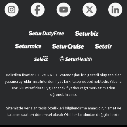
Belirtilen fiyatlar T.C. ve K.K.T.C. vatandaşları için geçerli olup tesisler
yabancı uyruklu misafirlerden fiyat farkı talep edebilmektedir. Yabancı
uyruklu misafirlere uygulanacak fiyatları çağrı merkezimizden
öğrenebilirsiniz.
Sitemizde yer alan tesis özellikleri bilgilendirme amaçlıdır, hizmet ve
kullanım saatleri dönemsel olarak Otel’ler tarafından değişitirilebilir.