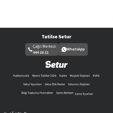
Tatilse Setur
Çağrı Merkezi
WhatsApp
444 28 22
Hakkımızda
Resmi Tatiller 2026
Kalite
Müşteri İlişkileri
KVKK
Setur Yayınları
Setur Etik İlkeler
Yatırımcı İlişkileri
Bilgi Toplumu Hizmetleri
İşlem Rehberi
Çerez Ayarları