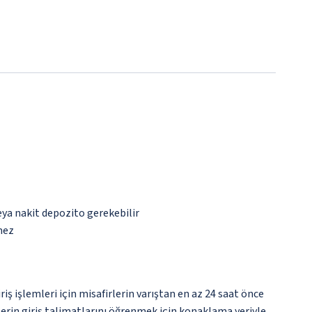
eya nakit depozito gerekebilir
mez
iş işlemleri için misafirlerin varıştan en az 24 saat önce
lerin giriş talimatlarını öğrenmek için konaklama yeriyle