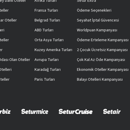
ey Dahil Oteller
Afrika Turları
Setur Extra
teller
Fransa Turları
Ödeme Seçenekleri
ar Oteller
Belgrad Turları
Seyahat İptal Güvencesi
eri
ABD Turları
Worldpuan Kampanyası
teller
Orta Asya Turları
Ödeme Erteleme Kampanyası
er
Kuzey Amerika Turları
2 Çocuk Ücretsiz Kampanyası
 Odası Olan Oteller
Avrupa Turları
Çok Kal Az Öde Kampanyası
telleri
Karadağ Turları
Ekonomik Oteller Kampanyası
teller
Paris Turları
Balayı Otelleri Kampanyası