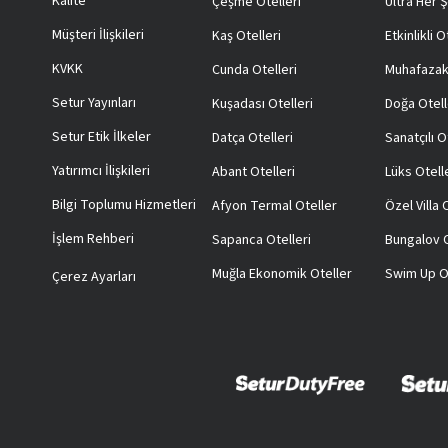
Kalite
Çeşme Otelleri
Ultra Her Ş
Müşteri İlişkileri
Kaş Otelleri
Etkinlikli O
KVKK
Cunda Otelleri
Muhafazak
Setur Yayınları
Kuşadası Otelleri
Doğa Otell
Setur Etik İlkeler
Datça Otelleri
Sanatçılı O
Yatırımcı İlişkileri
Abant Otelleri
Lüks Otell
Bilgi Toplumu Hizmetleri
Afyon Termal Oteller
Özel Villa
İşlem Rehberi
Sapanca Otelleri
Bungalov O
Muğla Ekonomik Oteller
Swim Up O
Çerez Ayarları