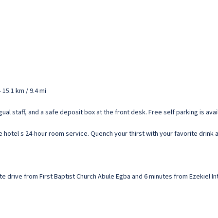
 15.1 km / 9.4 mi
al staff, and a safe deposit box at the front desk. Free self parking is avai
e hotel s 24-hour room service. Quench your thirst with your favorite drink 
inute drive from First Baptist Church Abule Egba and 6 minutes from Ezekiel I