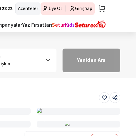
 28 22
Acenteler
Üye Ol
Giriş Yap
mpanyalar
Yaz Fırsatları
SeturKids
ı
Yeniden Ara
tişkin
Haritada Gör