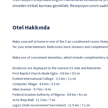
önceden irtibat kurması gereklidir. Resepsiyon sınırlı saa
Otel Hakkında
Make yourself at home in one of the 5 air-conditioned rooms feat
for your entertainment. Bathrooms have showers and complimentary
Make use of convenient amenities, which include complimentary wi
Distances are displayed to the nearest 0.1 mile and kilometer.
First Baptist Church Abule Egba - 0.8 km / 0.5 mi
Ezekiel International College - 3.3 km / 2.1 mi
Computer Village - 8.8 km / 5.5 mi
Allen Avenue - 9.7 km / 6 mi
Federal Aviation Authority of Nigeria - 9.8 km / 6.1 mi
Actis Ikeja Mall - 11.2 km / 7 mi
Lagos State Government Secretariat - 11.5 km / 7.1 mi