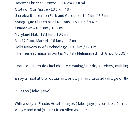
Daystar Christian Centre - 12.6 km / 7.8 mi
Olota of Ota Palace - 13.5 km / 8.4 mi
Jhalobia Recreation Park and Gardens - 14.2 km / 8.8 mi
Synagogue Church of All Nations - 15.1 km / 9.4 mi
Chinatown - 16.9 km / 10.5 mi
Maryland Mall - 17.1 km / 10.6 mi
Mile12 Food Market - 18 km / 11.2 mi
Bells University of Technology - 19.5 km / 12.1 mi
The nearest major airport is Murtala Muhammed Intl. Airport (LOS) -
Featured amenities include dry cleaning/laundry services, multilingu
Enjoy a meal at the restaurant, or stay in and take advantage of th
In Lagos (Ifako-Ijaiye)
With a stay at Phadis Hotel in Lagos (Ifako-Ijaiye), you ll be a 2-m
Village and 6 mi (9.7 km) from Allen Avenue.