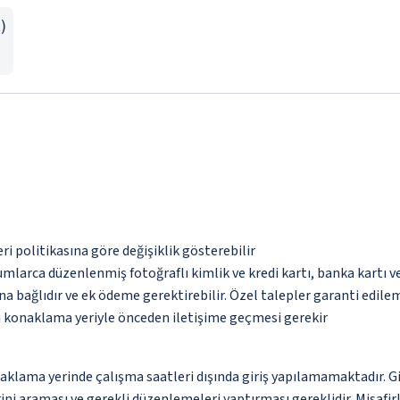
)
eri politikasına göre değişiklik gösterebilir
umlarca düzenlenmiş fotoğraflı kimlik ve kredi kartı, banka kartı v
na bağlıdır ve ek ödeme gerektirebilir. Özel talepler garanti edile
bu konaklama yeriyle önceden iletişime geçmesi gerekir
naklama yerinde çalışma saatleri dışında giriş yapılamamaktadır. Gir
ni araması ve gerekli düzenlemeleri yaptırması gereklidir. Misafir