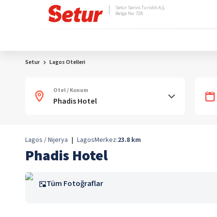
Setur Servis Turistik A.Ş.
Belge No: 728
Setur
Lagos Otelleri
Otel / Konum
Lagos / Nijerya
|
Lagos
Merkez:
23.8
km
Phadis Hotel
Tüm Fotoğraflar