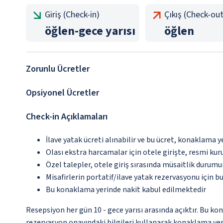
Giriş (Check-in)
Çıkış (Check-out
öğlen
-
gece yarısı
öğlen
Zorunlu Ücretler
Opsiyonel Ücretler
Check-in Açıklamaları
İlave yatak ücreti alınabilir ve bu ücret, konaklama y
Olası ekstra harcamalar için otele girişte, resmi kur
Özel talepler, otele giriş sırasında müsaitlik durumu
Misafirlerin portatif/ilave yatak rezervasyonu için 
Bu konaklama yerinde nakit kabul edilmektedir
Resepsiyon her gün 10 - gece yarısı arasında açıktır. Bu ko
rezervasyon onayındaki bilgileri kullanarak konaklama yeri