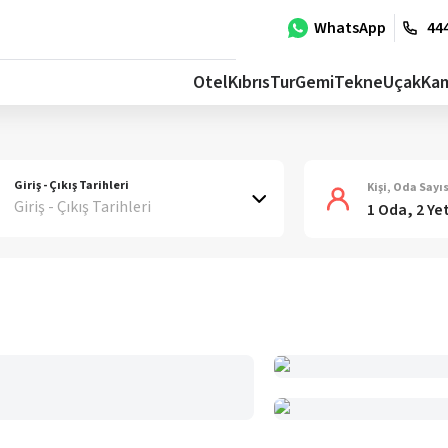
WhatsApp
444
Otel
Kıbrıs
Tur
Gemi
Tekne
Uçak
Ka
Giriş - Çıkış Tarihleri
Kişi, Oda Sayıs
Giriş - Çıkış Tarihleri
1 Oda, 2 Ye