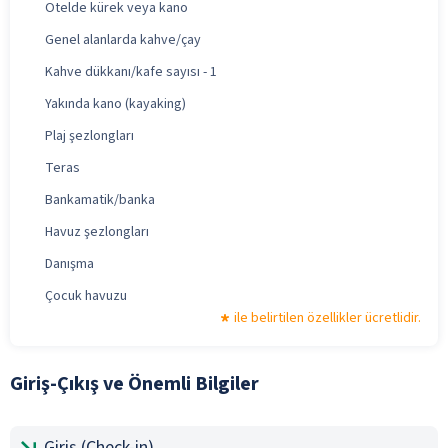
Otelde kürek veya kano
Genel alanlarda kahve/çay
Kahve dükkanı/kafe sayısı - 1
Yakında kano (kayaking)
Plaj şezlongları
Teras
Bankamatik/banka
Havuz şezlongları
Danışma
Çocuk havuzu
ile belirtilen özellikler ücretlidir.
Giriş-Çıkış ve Önemli Bilgiler
Giriş (Check-in)