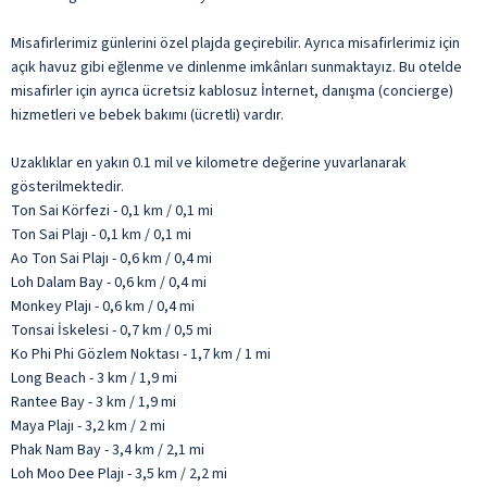
Misafirlerimiz günlerini özel plajda geçirebilir. Ayrıca misafirlerimiz için
açık havuz gibi eğlenme ve dinlenme imkânları sunmaktayız. Bu otelde
misafirler için ayrıca ücretsiz kablosuz İnternet, danışma (concierge)
hizmetleri ve bebek bakımı (ücretli) vardır.
Uzaklıklar en yakın 0.1 mil ve kilometre değerine yuvarlanarak
gösterilmektedir.
Ton Sai Körfezi - 0,1 km / 0,1 mi
Ton Sai Plajı - 0,1 km / 0,1 mi
Ao Ton Sai Plajı - 0,6 km / 0,4 mi
Loh Dalam Bay - 0,6 km / 0,4 mi
Monkey Plajı - 0,6 km / 0,4 mi
Tonsai İskelesi - 0,7 km / 0,5 mi
Ko Phi Phi Gözlem Noktası - 1,7 km / 1 mi
Long Beach - 3 km / 1,9 mi
Rantee Bay - 3 km / 1,9 mi
Maya Plajı - 3,2 km / 2 mi
Phak Nam Bay - 3,4 km / 2,1 mi
Loh Moo Dee Plajı - 3,5 km / 2,2 mi