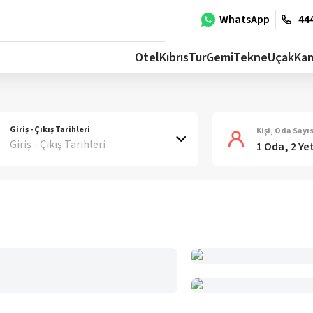
WhatsApp
444
Otel
Kıbrıs
Tur
Gemi
Tekne
Uçak
Ka
Giriş - Çıkış Tarihleri
Kişi, Oda Sayıs
Giriş - Çıkış Tarihleri
1 Oda, 2 Ye