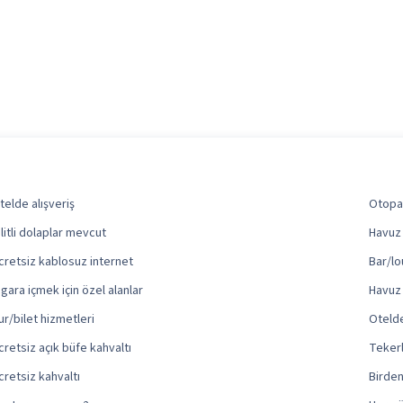
telde alışveriş
Otopar
ilitli dolaplar mevcut
Havuz
cretsiz kablosuz internet
Bar/lo
igara içmek için özel alanlar
Havuz 
ur/bilet hizmetleri
Otelde
cretsiz açık büfe kahvaltı
Tekerl
cretsiz kahvaltı
Birden