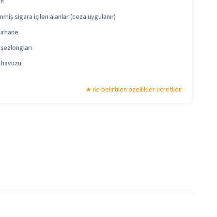
ün
enmiş sigara içilen alanlar (ceza uygulanır)
ırhane
şezlongları
 havuzu
ile belirtilen özellikler ücretlidir.