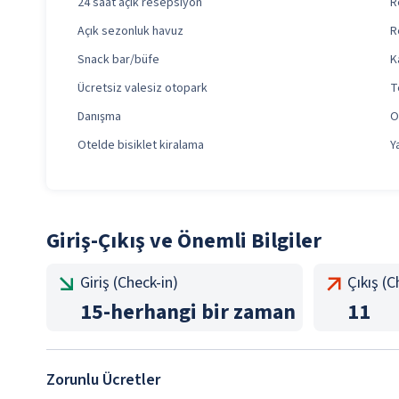
24 saat açık resepsiyon
R
Açık sezonluk havuz
R
Snack bar/büfe
K
Ücretsiz valesiz otopark
T
Danışma
O
Otelde bisiklet kiralama
Y
Giriş-Çıkış ve Önemli Bilgiler
Giriş (Check-in)
Çıkış (
15
-
herhangi bir zaman
11
Zorunlu Ücretler