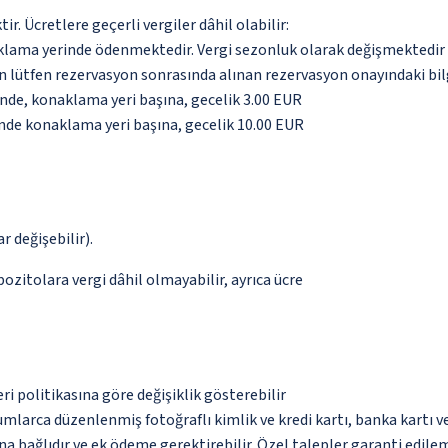
. Ücretlere geçerli vergiler dâhil olabilir:
aklama yerinde ödenmektedir. Vergi sezonluk olarak değişmektedir
için lütfen rezervasyon sonrasında alınan rezervasyon onayındaki bil
inde, konaklama yeri başına, gecelik 3.00 EUR
inde konaklama yeri başına, gecelik 10.00 EUR
r değişebilir).
pozitolara vergi dâhil olmayabilir, ayrıca ücre
eri politikasına göre değişiklik gösterebilir
umlarca düzenlenmiş fotoğraflı kimlik ve kredi kartı, banka kartı v
na bağlıdır ve ek ödeme gerektirebilir. Özel talepler garanti edile