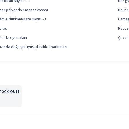
estoran sayısı - 2
Her g
esepsiyonda emanet kasası
Belirl
ahve dükkanı/kafe sayısı - 1
Çamaş
eras
Havuz 
telde oyun alanı
Çocuk
akında doğa yürüyüşü/bisiklet parkurları
Check-out)