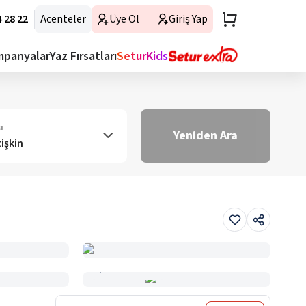
 28 22
Acenteler
Üye Ol
Giriş Yap
mpanyalar
Yaz Fırsatları
SeturKids
ı
Yeniden Ara
tişkin
Haritada Gör