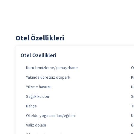
Otel Özellikleri
Otel Özellikleri
Kuru temizleme/çamaşırhane
O
Yakında ücretsiz otopark
K
Yüzme havuzu
Ü
Sağlık kulübü
S
Bahçe
T
Otelde yoga sınıfları/eğitimi
Ü
Valiz dolabı
Ü