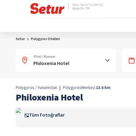
Setur Servis Turistik A.Ş.
Belge No: 728
Setur
Polygyros Otelleri
Otel / Konum
Polygyros / Yunanistan
|
Polygyros
Merkez:
13.6
km
Philoxenia Hotel
Tüm Fotoğraflar