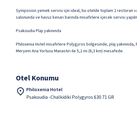
Symposion yemek servisi için ideal, bu otelde toplam 2 restoran va
salonunda ve havuz kenarı barında misafirlere içecek servisi yapılma
Psakoudia Plajı yakınında
Philoxenia Hotel misafirlere Polygyros bölgesinde, plaj yakınında, P
Meryem Ana Yortusu Manastırı ile 5,2 mi (8,3 km) mesafede.
Otel Konumu
Philoxenia Hotel
Psakoudia -Chalkidiki Polygyros 630 71 GR