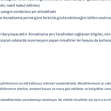
dir; nakit kabul edilmez
a yangın söndürücü yer almaktadır
 ve konaklama yerine göre farklılık gösterebileceğini lütfen unutm
 karşılayacaktır. Konaklama yeri tarafından sağlanan bilgiler, otoma
ralı odalarda rezervasyon yapan misafirler iki havuzu da kullanab
.
afirlerimize ücretli kablosuz internet sunulmaktadır. Misafirlerimizin iyi vaki
safirlerimize telefon, emanet kasası ve masa gibi imkânlar ve kolaylıklar sun
me olanaklarından yararlanmayı unutmayın. Bu otelde misafirler için ayrıca üc