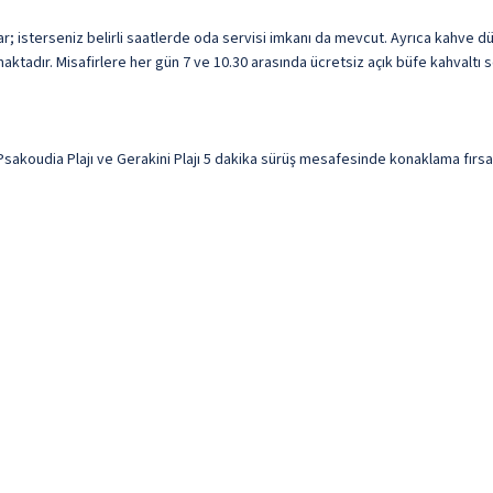
r; isterseniz belirli saatlerde oda servisi imkanı da mevcut. Ayrıca kahve 
ktadır. Misafirlere her gün 7 ve 10.30 arasında ücretsiz açık büfe kahvaltı s
sakoudia Plajı ve Gerakini Plajı 5 dakika sürüş mesafesinde konaklama fırsatı