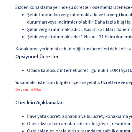
Sizden konaklama yerinde şu ücretleri ödemeniz istenecektir
Şehir tarafından vergi alınmaktadır ve bu vergi kon
durumları veya indirimler olabilir. Daha fazla bilgi 
Şehir vergisi alınmaktadır: 1 Kasım - 31 Mart dönem
Şehir vergisi alınmaktadır: 1 Nisan - 31 Ekim dönem
Konaklama yerinin bize bildirdiği tüm ücretleri dâhil ettik.
Opsiyonel Ücretler
Odada kablosuz internet ücreti: günlük 1 EUR (fiyatla
Yukarıdaki liste tüm bilgileri içermeyebilir. Ücretlere ve de
Devamını Oku
Check-in Açıklamaları
İlave yatak ücreti alınabilir ve bu ücret, konaklama y
Olası ekstra harcamalar için otele girişte, resmi kur
Özel talepler, otele giriş sırasında müsaitlik durumu