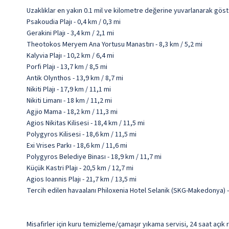
Uzaklıklar en yakın 0.1 mil ve kilometre değerine yuvarlanarak göst
Psakoudia Plajı - 0,4 km / 0,3 mi
Gerakini Plajı - 3,4 km / 2,1 mi
Theotokos Meryem Ana Yortusu Manastırı - 8,3 km / 5,2 mi
Kalyvia Plajı - 10,2 km / 6,4 mi
Porfi Plajı - 13,7 km / 8,5 mi
Antik Olynthos - 13,9 km / 8,7 mi
Nikiti Plajı - 17,9 km / 11,1 mi
Nikiti Limanı - 18 km / 11,2 mi
Agjio Mama - 18,2 km / 11,3 mi
Agios Nikitas Kilisesi - 18,4 km / 11,5 mi
Polygyros Kilisesi - 18,6 km / 11,5 mi
Exi Vrises Parkı - 18,6 km / 11,6 mi
Polygyros Belediye Binası - 18,9 km / 11,7 mi
Küçük Kastri Plajı - 20,5 km / 12,7 mi
Agios Ioannis Plajı - 21,7 km / 13,5 mi
Tercih edilen havaalanı Philoxenia Hotel Selanik (SKG-Makedonya) 
Misafirler için kuru temizleme/çamaşır yıkama servisi, 24 saat açık