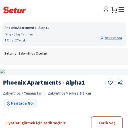
Phoenix Apartments - Alpha1
Giriş - Çıkış Tarihleri
Yeniden Ara
1 Oda, 2 Yetişkin
Setur
Zakynthos Otelleri
Phoenix Apartments - Alpha1
Zakynthos / Yunanistan
|
Zakynthos
Merkez:
9.3
km
Haritada Gör
Fiyatları görmek için tarih seçiniz
Tarih Seç