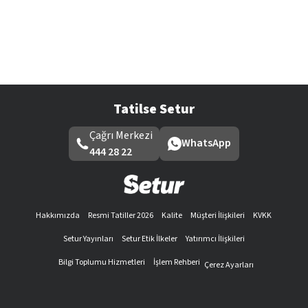
Tatilse Setur
Çağrı Merkezi
WhatsApp
444 28 22
Hakkımızda
Resmi Tatiller 2026
Kalite
Müşteri İlişkileri
KVKK
Setur Yayınları
Setur Etik İlkeler
Yatırımcı İlişkileri
Bilgi Toplumu Hizmetleri
İşlem Rehberi
Çerez Ayarları