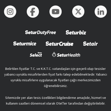
Belirtilen fiyatlar T.C. ve K.K.T.C. vatandaşları için geçerli olup tesisler
yabancı uyruklu misafirlerden fiyat farkı talep edebilmektedir. Yabancı
uyruklu misafirlere uygulanacak fiyatları çağrı merkezimizden
öğrenebilirsiniz.
Sitemizde yer alan tesis özellikleri bilgilendirme amaçlıdır, hizmet ve
kullanım saatleri dönemsel olarak Otel’ler tarafından değişitirilebilir.