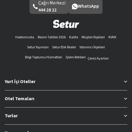
Çağrı Merkezi
WhatsApp
444 28 22
Hakkımızda
Resmi Tatiller 2026
Kalite
Müşteri İlişkileri
KVKK
Setur Yayınları
Setur Etik İlkeler
Yatırımcı İlişkileri
Bilgi Toplumu Hizmetleri
İşlem Rehberi
Çerez Ayarları
Yurt İçi Oteller
Otel Temaları
Turlar