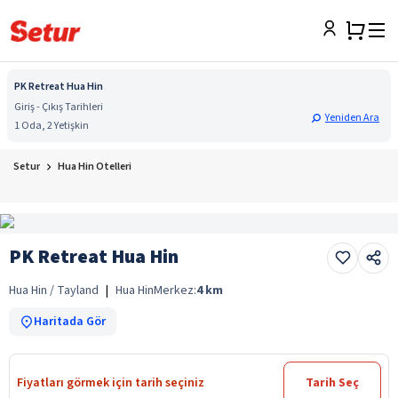
PK Retreat Hua Hin
Giriş - Çıkış Tarihleri
Yeniden Ara
1 Oda, 2 Yetişkin
Setur
Hua Hin Otelleri
PK Retreat Hua Hin
Hua Hin / Tayland
|
Hua Hin
Merkez:
4
km
Haritada Gör
Fiyatları görmek için tarih seçiniz
Tarih Seç