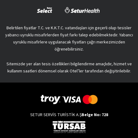
Belirtilen fiyatlar T.C. ve K.K.T.C. vatandaşları için geçerli olup tesisler
yabancı uyruklu misafirlerden fiyat farkı talep edebilmektedir. Yabancı
uyruklu misafirlere uygulanacak fiyatları çağrı merkezimizden
öğrenebilirsiniz.
Sitemizde yer alan tesis özellikleri bilgilendirme amaçlıdır, hizmet ve
kullanım saatleri dönemsel olarak Otel’ler tarafından değişitirilebilir.
SETUR SERVİS TURİSTİK A.Ş
Belge No: 728