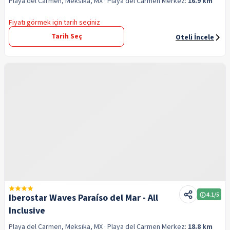
Playa del Carmen, Meksika, MX
· Playa del Carmen
Merkez:
16.9 km
Fiyatı görmek için tarih seçiniz
Tarih Seç
Oteli İncele
4.1
/5
Iberostar Waves Paraíso del Mar - All
Inclusive
Playa del Carmen, Meksika, MX
· Playa del Carmen
Merkez:
18.8 km