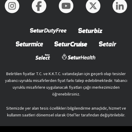
Belirtilen fiyatlar T.C. ve K.K.T.C. vatandaşları için geçerli olup tesisler
yabancı uyruklu misafirlerden fiyat farkı talep edebilmektedir. Yabancı
uyruklu misafirlere uygulanacak fiyatları çağrı merkezimizden
öğrenebilirsiniz.
Sitemizde yer alan tesis özellikleri bilgilendirme amaçlıdır, hizmet ve
kullanım saatleri dönemsel olarak Otel’ler tarafından değişitirilebilir.