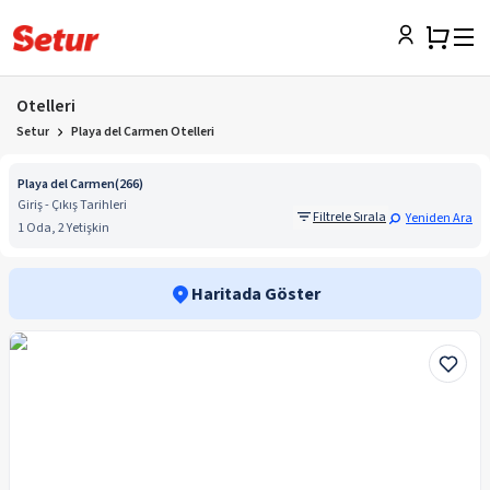
Otelleri
Setur
Playa del Carmen Otelleri
Playa del Carmen
(
266
)
Giriş - Çıkış Tarihleri
Filtrele Sırala
Yeniden Ara
1 Oda, 2 Yetişkin
Haritada Göster