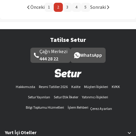
Önceki
Sonraki
1
2
3
4
5
Tatilse Setur
Çağrı Merkezi
WhatsApp
444 28 22
Hakkımızda
Resmi Tatiller 2026
Kalite
Müşteri İlişkileri
KVKK
Setur Yayınları
Setur Etik İlkeler
Yatırımcı İlişkileri
Bilgi Toplumu Hizmetleri
İşlem Rehberi
Çerez Ayarları
Yurt İçi Oteller