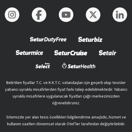
Belirtilen fiyatlar T.C. ve K.K.T.C. vatandaşları için geçerli olup tesisler
yabancı uyruklu misafirlerden fiyat farkı talep edebilmektedir. Yabancı
uyruklu misafirlere uygulanacak fiyatları çağrı merkezimizden
öğrenebilirsiniz.
Sitemizde yer alan tesis özellikleri bilgilendirme amaçlıdır, hizmet ve
kullanım saatleri dönemsel olarak Otel’ler tarafından değişitirilebilir.