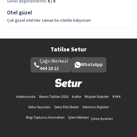
Genel değerlendirme:
5
/ 5
Otel güzel
Çok güzel otel Her zaman bu otelde kalıyorum
Tatilse Setur
Çağrı Merkezi
WhatsApp
444 28 22
Hakkımızda
Resmi Tatiller 2026
Kalite
Müşteri İlişkileri
KVKK
Setur Yayınları
Setur Etik İlkeler
Yatırımcı İlişkileri
Bilgi Toplumu Hizmetleri
İşlem Rehberi
Çerez Ayarları