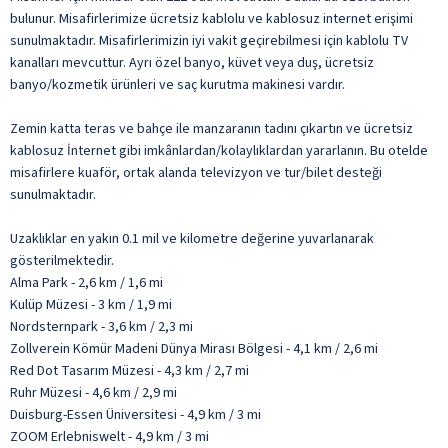
bulunur. Misafirlerimize ücretsiz kablolu ve kablosuz internet erişimi
sunulmaktadır. Misafirlerimizin iyi vakit geçirebilmesi için kablolu TV
kanalları mevcuttur. Ayrı özel banyo, küvet veya duş, ücretsiz
banyo/kozmetik ürünleri ve saç kurutma makinesi vardır.
Zemin katta teras ve bahçe ile manzaranın tadını çıkartın ve ücretsiz
kablosuz İnternet gibi imkânlardan/kolaylıklardan yararlanın. Bu otelde
misafirlere kuaför, ortak alanda televizyon ve tur/bilet desteği
sunulmaktadır.
Uzaklıklar en yakın 0.1 mil ve kilometre değerine yuvarlanarak
gösterilmektedir.
Alma Park - 2,6 km / 1,6 mi
Kulüp Müzesi - 3 km / 1,9 mi
Nordsternpark - 3,6 km / 2,3 mi
Zollverein Kömür Madeni Dünya Mirası Bölgesi - 4,1 km / 2,6 mi
Red Dot Tasarım Müzesi - 4,3 km / 2,7 mi
Ruhr Müzesi - 4,6 km / 2,9 mi
Duisburg-Essen Üniversitesi - 4,9 km / 3 mi
ZOOM Erlebniswelt - 4,9 km / 3 mi