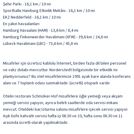
Şehir Parkı - 16,1 km / 10 mi
Sporthalle Hamburg Etkinlik Mekânı - 16,1 km / 10 mi
EKZ Nedderfeld - 16,1 km / 10 mi
En yakın havaalanları:
Hamburg Havaalanı (HAM) - 13,6 km / 8,4 mi
Hamburg Finkenwerder Havalimanı (XFW) - 39,6 km / 24,6 mi
Lübeck Havalimanı (LBC) - 73,6 km / 45,8 mi
Misafirler için ücretsiz kablolu İnternet, birden fazla dil bilen personel
ve valiz dolabı mevcuttur. Norderstedt bölgesinde bir etkinlik mi
planlıyorsunuz? Bu otel misafirlerimize 1991 ayak kare alanda konferans
alanı ve 7 toplantı odası sunmaktadır. (ücretli) otopark vardır.
Otelin restoranı Schmöker-Hof misafirlere öğle yemeği veya akşam
yemeği servisi yapıyor, ayrıca belirli saatlerde oda servisi imkanı
mevcut. Oteldeki bar/oturma salonu misafirlere içecek servisi yapıyor.
Açık büfe kahvaltı servisi hafta içi 06.30 ve 10, hafta sonu 06.30 ve 11
arasında ücretli olarak yapılmaktadır.