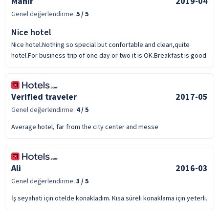
Mahir
2019-04
Genel değerlendirme:
5
/ 5
Nice hotel
Nice hotel.Nothing so special but confortable and clean,quite
hotel.For business trip of one day or two it is OK.Breakfast is good.
Verified traveler
2017-05
Genel değerlendirme:
4
/ 5
Average hotel, far from the city center and messe
Ali
2016-03
Genel değerlendirme:
3
/ 5
İş seyahati için otelde konakladım. Kısa süreli konaklama için yeterli.