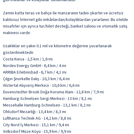
Zemin katta teras ve bahçe ile manzaranın tadını çıkartın ve ücretsiz
kablosuz İnternet gibi imkânlardan/kolaylıklardan yararlanın. Bu otelde
misafirler için ayrıca tur/bilet desteği, banket salonu ve otomatik satış
makinesi vardır.
Uzaklıklar en yakın 0.1 mil ve kilometre değerine yuvarlanarak
gösterilmektedir.
Costa Kiesa - 2,5 km / 1,6 mi
Nordex Energy GmbH - 6,4 km / 4 mi
ARRIBA Erlebnisbad - 6,7 km / 4,1 mi
Çılgın Şnorkelle Dalış - 10,3 km / 6,4 mi
Alstertal Alışveriş Merkezi - 10,6 km / 6,6 mi
Duvenstedter Brook Doğa Koruma Alanı - 12,8 km / 7,9 mi
Hamburg-Schnelsen Sergi Merkezi - 13 km / 8,1 mi
Messehalle Hamburg-Schnelsen - 13,1 km / 8,2 mi
Ohlsdorf Mezarlığı - 13,4 km / 8,3 mi
Lufthansa Technik AG - 14,2 km / 8,8 mi
City Nord İş Merkezi - 15,1 km / 9,4 mi
Volksdorf Müze Köyü - 15,9 km / 9,9 mi