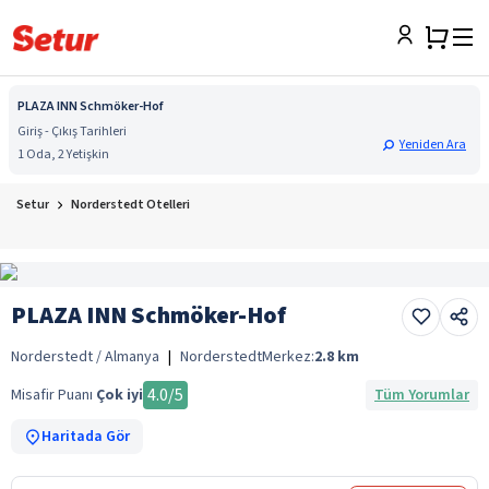
PLAZA INN Schmöker-Hof
Giriş - Çıkış Tarihleri
Yeniden Ara
1 Oda, 2 Yetişkin
Setur
Norderstedt Otelleri
PLAZA INN Schmöker-Hof
Norderstedt / Almanya
|
Norderstedt
Merkez:
2.8
km
4.0
/5
Misafir Puanı
Çok iyi
Tüm Yorumlar
Haritada Gör