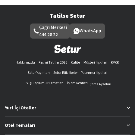
Tatilse Setur
Çağrı Merkezi
WhatsApp
444 28 22
Hakkımızda
Resmi Tatiller 2026
Kalite
Müşteri İlişkileri
KVKK
Setur Yayınları
Setur Etik İlkeler
Yatırımcı İlişkileri
Bilgi Toplumu Hizmetleri
İşlem Rehberi
Çerez Ayarları
Yurt İçi Oteller
Otel Temaları