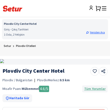
Plovdiv City Center Hotel
Giriş - Çıkış Tarihleri
Yeniden Ara
1 Oda, 2 Yetişkin
Setur
Plovdiv Otelleri
Plovdiv City Center Hotel
Plovdiv / Bulgaristan
|
Plovdiv
Merkez:
0.5
km
4.6
/5
Misafir Puanı
Mükemmel
Tüm Yorumlar
Haritada Gör