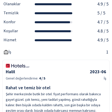
4.9
/ 5
Olanaklar
5
/ 5
Temizlik
4.7
/ 5
Konfor
4.8
/ 5
Koşullar
4.9
/ 5
Hizmet
1
İş
Halil
2023-06
Genel değerlendirme:
4
/ 5
İş
Rahat ve temiz bir otel
Şehir merkezinde butik bir otel. fiyat performans olarak bakınca
gayet güzel. çok temiz, yeni tadilat yapılmış. gönül rahatlığıyla
kalınır. Ben büyük odada kaldım rahattı, son gün başka bir odaya
geçtim orası dardı. büyük odada kalırsanız memnun kalırsınız.