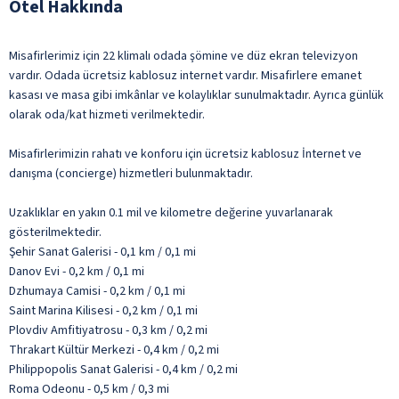
Otel Hakkında
Misafirlerimiz için 22 klimalı odada şömine ve düz ekran televizyon
vardır. Odada ücretsiz kablosuz internet vardır. Misafirlere emanet
kasası ve masa gibi imkânlar ve kolaylıklar sunulmaktadır. Ayrıca günlük
olarak oda/kat hizmeti verilmektedir.
Misafirlerimizin rahatı ve konforu için ücretsiz kablosuz İnternet ve
danışma (concierge) hizmetleri bulunmaktadır.
Uzaklıklar en yakın 0.1 mil ve kilometre değerine yuvarlanarak
gösterilmektedir.
Şehir Sanat Galerisi - 0,1 km / 0,1 mi
Danov Evi - 0,2 km / 0,1 mi
Dzhumaya Camisi - 0,2 km / 0,1 mi
Saint Marina Kilisesi - 0,2 km / 0,1 mi
Plovdiv Amfitiyatrosu - 0,3 km / 0,2 mi
Thrakart Kültür Merkezi - 0,4 km / 0,2 mi
Philippopolis Sanat Galerisi - 0,4 km / 0,2 mi
Roma Odeonu - 0,5 km / 0,3 mi