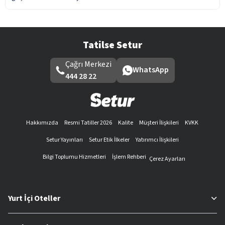
Tatilse Setur
Çağrı Merkezi
WhatsApp
444 28 22
Hakkımızda
Resmi Tatiller 2026
Kalite
Müşteri İlişkileri
KVKK
Setur Yayınları
Setur Etik İlkeler
Yatırımcı İlişkileri
Bilgi Toplumu Hizmetleri
İşlem Rehberi
Çerez Ayarları
Yurt İçi Oteller