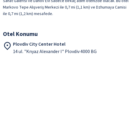
Sanat Galerisi ve Danov Evi sadece birkaç adım ötenizde olacak. Bu otel
Markovo Tepe Alışveriş Merkezi ile 0,7 mi (1,1 km) ve Dzhumaya Camisi
ile 0,7 mi (1,2 km) mesafede.
Otel Konumu
Plovdiv City Center Hotel
14 ul. "Knyaz Alexander I" Plovdiv 4000 BG