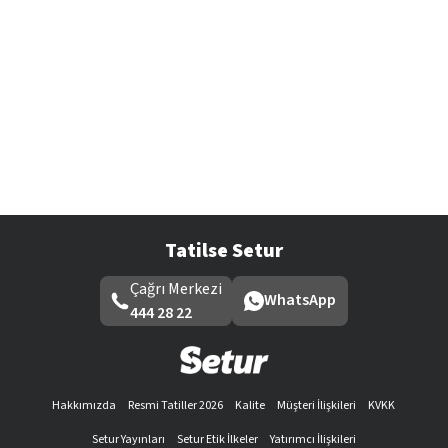
Tatilse Setur
Çağrı Merkezi
WhatsApp
444 28 22
Hakkımızda
Resmi Tatiller 2026
Kalite
Müşteri İlişkileri
KVKK
Setur Yayınları
Setur Etik İlkeler
Yatırımcı İlişkileri