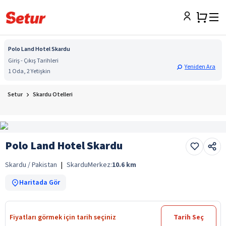
Polo Land Hotel Skardu
Giriş - Çıkış Tarihleri
Yeniden Ara
1 Oda, 2 Yetişkin
Setur
Skardu Otelleri
Polo Land Hotel Skardu
Skardu / Pakistan
|
Skardu
Merkez:
10.6
km
Haritada Gör
Fiyatları görmek için tarih seçiniz
Tarih Seç