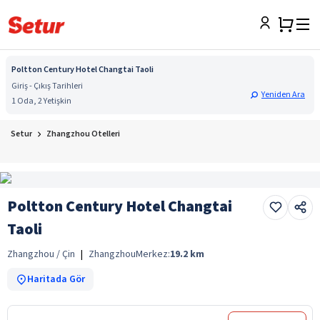
Poltton Century Hotel Changtai Taoli
Giriş - Çıkış Tarihleri
Yeniden Ara
1 Oda, 2 Yetişkin
Setur
Zhangzhou Otelleri
Poltton Century Hotel Changtai
Taoli
Zhangzhou / Çin
|
Zhangzhou
Merkez:
19.2
km
Haritada Gör