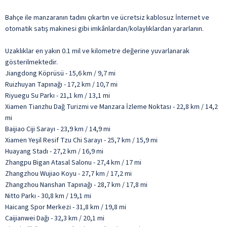
Bahçe ile manzaranın tadını çıkartın ve ücretsiz kablosuz İnternet ve
otomatik satış makinesi gibi imkânlardan/kolaylıklardan yararlanın.
Uzaklıklar en yakın 0.1 mil ve kilometre değerine yuvarlanarak
gösterilmektedir.
Jiangdong Köprüsü - 15,6 km / 9,7 mi
Ruizhuyan Tapınağı - 17,2 km / 10,7 mi
Riyuegu Su Parkı - 21,1 km / 13,1 mi
Xiamen Tianzhu Dağ Turizmi ve Manzara İzleme Noktası - 22,8 km / 14,2
mi
Baijiao Ciji Sarayı - 23,9 km / 14,9 mi
Xiamen Yeşil Resif Tzu Chi Sarayı - 25,7 km / 15,9 mi
Huayang Stadı - 27,2 km / 16,9 mi
Zhangpu Bigan Atasal Salonu - 27,4 km / 17 mi
Zhangzhou Wujiao Koyu - 27,7 km / 17,2 mi
Zhangzhou Nanshan Tapınağı - 28,7 km / 17,8 mi
Nitto Parkı - 30,8 km / 19,1 mi
Haicang Spor Merkezi - 31,8 km / 19,8 mi
Caijianwei Dağı - 32,3 km / 20,1 mi