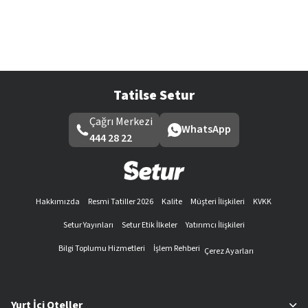
Tatilse Setur
Çağrı Merkezi
WhatsApp
444 28 22
Hakkımızda
Resmi Tatiller 2026
Kalite
Müşteri İlişkileri
KVKK
Setur Yayınları
Setur Etik İlkeler
Yatırımcı İlişkileri
Bilgi Toplumu Hizmetleri
İşlem Rehberi
Çerez Ayarları
Yurt İçi Oteller