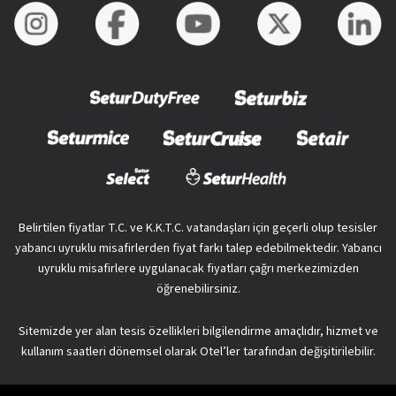
Belirtilen fiyatlar T.C. ve K.K.T.C. vatandaşları için geçerli olup tesisler
yabancı uyruklu misafirlerden fiyat farkı talep edebilmektedir. Yabancı
uyruklu misafirlere uygulanacak fiyatları çağrı merkezimizden
öğrenebilirsiniz.
Sitemizde yer alan tesis özellikleri bilgilendirme amaçlıdır, hizmet ve
kullanım saatleri dönemsel olarak Otel’ler tarafından değişitirilebilir.