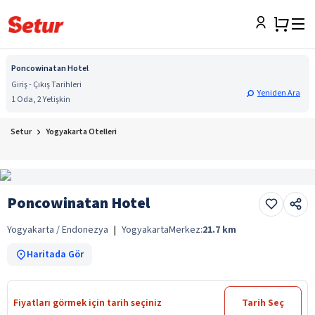
Poncowinatan Hotel
Giriş - Çıkış Tarihleri
Yeniden Ara
1 Oda, 2 Yetişkin
Setur
Yogyakarta Otelleri
Poncowinatan Hotel
Yogyakarta / Endonezya
|
Yogyakarta
Merkez:
21.7
km
Haritada Gör
Fiyatları görmek için tarih seçiniz
Tarih Seç