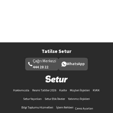
Tatilse Setur
Çağrı Merkezi
WhatsApp
444 28 22
Hakkımızda
Resmi Tatiller 2026
Kalite
Müşteri İlişkileri
KVKK
Setur Yayınları
Setur Etik İlkeler
Yatırımcı İlişkileri
Bilgi Toplumu Hizmetleri
İşlem Rehberi
Çerez Ayarları