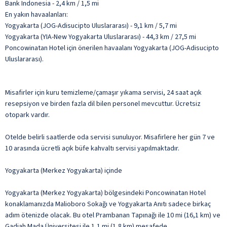
Bank Indonesia - 2,4 km / 1,5 mi
En yakın havaalanları:
Yogyakarta (JOG-Adisucipto Uluslararası) - 9,1 km / 5,7 mi
Yogyakarta (YIA-New Yogyakarta Uluslararası) - 44,3 km / 27,5 mi
Poncowinatan Hotel için önerilen havaalanı Yogyakarta (JOG-Adisucipto
Uluslararası).
Misafirler için kuru temizleme/çamaşır yıkama servisi, 24 saat açık
resepsiyon ve birden fazla dil bilen personel mevcuttur. Ücretsiz
otopark vardır.
Otelde belirli saatlerde oda servisi sunuluyor. Misafirlere her gün 7 ve
10 arasında ücretli açık büfe kahvaltı servisi yapılmaktadır.
Yogyakarta (Merkez Yogyakarta) içinde
Yogyakarta (Merkez Yogyakarta) bölgesindeki Poncowinatan Hotel
konaklamanızda Malioboro Sokağı ve Yogyakarta Anıtı sadece birkaç
adım ötenizde olacak. Bu otel Prambanan Tapınağı ile 10 mi (16,1 km) ve
Gadjah Mada Üniversitesi ile 1,1 mi (1,8 km) mesafede.