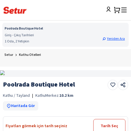
Poolrada Boutique Hotel
Giriş - Çıkış Tarihleri
Yeniden Ara
1 Oda, 2 Yetişkin
Setur
Kathu Otelleri
Poolrada Boutique Hotel
Kathu / Tayland
|
Kathu
Merkez:
10.2
km
Haritada Gör
Fiyatları görmek için tarih seçiniz
Tarih Seç