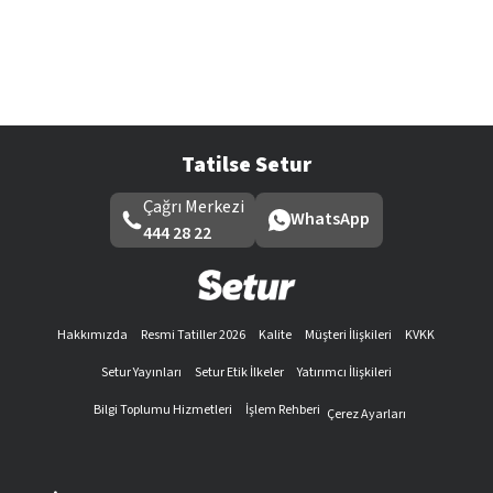
Tatilse Setur
Çağrı Merkezi
WhatsApp
444 28 22
Hakkımızda
Resmi Tatiller 2026
Kalite
Müşteri İlişkileri
KVKK
Setur Yayınları
Setur Etik İlkeler
Yatırımcı İlişkileri
Bilgi Toplumu Hizmetleri
İşlem Rehberi
Çerez Ayarları