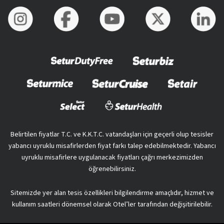
Belirtilen fiyatlar T.C. ve K.K.T.C. vatandaşları için geçerli olup tesisler
yabancı uyruklu misafirlerden fiyat farkı talep edebilmektedir. Yabancı
uyruklu misafirlere uygulanacak fiyatları çağrı merkezimizden
öğrenebilirsiniz.
Sitemizde yer alan tesis özellikleri bilgilendirme amaçlıdır, hizmet ve
kullanım saatleri dönemsel olarak Otel’ler tarafından değişitirilebilir.