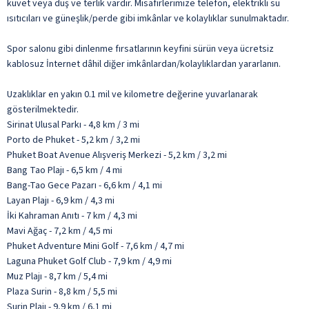
küvet veya duş ve terlik vardır. Misafirlerimize telefon, elektrikli su
ısıtıcıları ve güneşlik/perde gibi imkânlar ve kolaylıklar sunulmaktadır.
Spor salonu gibi dinlenme fırsatlarının keyfini sürün veya ücretsiz
kablosuz İnternet dâhil diğer imkânlardan/kolaylıklardan yararlanın.
Uzaklıklar en yakın 0.1 mil ve kilometre değerine yuvarlanarak
gösterilmektedir.
Sirinat Ulusal Parkı - 4,8 km / 3 mi
Porto de Phuket - 5,2 km / 3,2 mi
Phuket Boat Avenue Alışveriş Merkezi - 5,2 km / 3,2 mi
Bang Tao Plajı - 6,5 km / 4 mi
Bang-Tao Gece Pazarı - 6,6 km / 4,1 mi
Layan Plajı - 6,9 km / 4,3 mi
İki Kahraman Anıtı - 7 km / 4,3 mi
Mavi Ağaç - 7,2 km / 4,5 mi
Phuket Adventure Mini Golf - 7,6 km / 4,7 mi
Laguna Phuket Golf Club - 7,9 km / 4,9 mi
Muz Plajı - 8,7 km / 5,4 mi
Plaza Surin - 8,8 km / 5,5 mi
Surin Plajı - 9,9 km / 6,1 mi