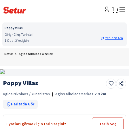
Poppy Villas
Giriş - Çıkış Tarihleri
Yeniden Ara
1 Oda, 2 Yetişkin
Setur
Agios Nikolaos Otelleri
Poppy Villas
Agios Nikolaos / Yunanistan
|
Agios Nikolaos
Merkez:
2.9
km
Haritada Gör
Fiyatları görmek için tarih seçiniz
Tarih Seç