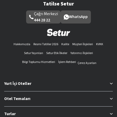
Tatilse Setur
Çağrı Merkezi
WhatsApp
444 28 22
Hakkımızda
Resmi Tatiller 2026
Kalite
Müşteri İlişkileri
KVKK
Setur Yayınları
Setur Etik İlkeler
Yatırımcı İlişkileri
Bilgi Toplumu Hizmetleri
İşlem Rehberi
Çerez Ayarları
Yurt İçi Oteller
Otel Temaları
Turlar