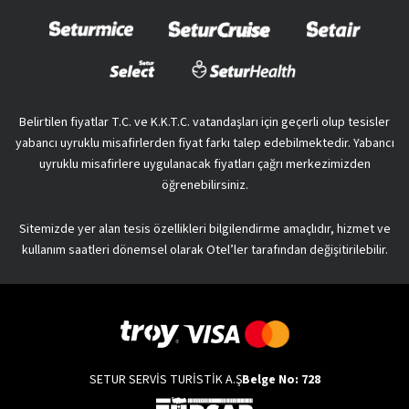
Belirtilen fiyatlar T.C. ve K.K.T.C. vatandaşları için geçerli olup tesisler
yabancı uyruklu misafirlerden fiyat farkı talep edebilmektedir. Yabancı
uyruklu misafirlere uygulanacak fiyatları çağrı merkezimizden
öğrenebilirsiniz.
Sitemizde yer alan tesis özellikleri bilgilendirme amaçlıdır, hizmet ve
kullanım saatleri dönemsel olarak Otel’ler tarafından değişitirilebilir.
SETUR SERVİS TURİSTİK A.Ş
Belge No: 728