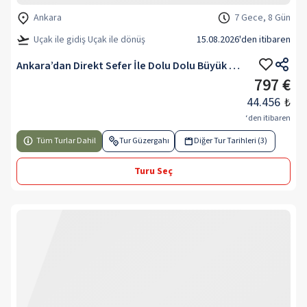
Ankara
7 Gece, 8 Gün
Uçak ile gidiş Uçak ile dönüş
15.08.2026
'den itibaren
Ankara’dan Direkt Sefer İle Dolu Dolu Büyük Balkanlar Turu
797 €
44.456
₺
‘den itibaren
Tüm Turlar Dahil
Tur Güzergahı
Diğer Tur Tarihleri (3)
Turu Seç