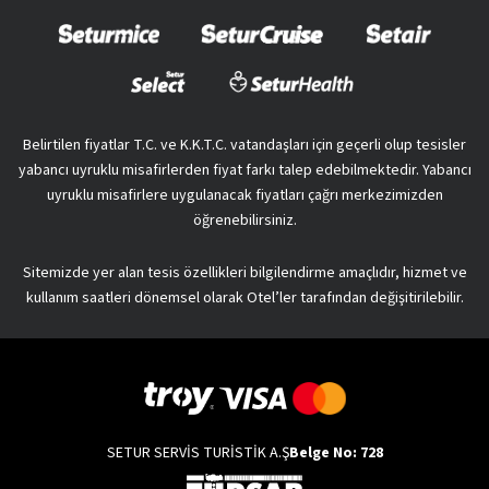
Belirtilen fiyatlar T.C. ve K.K.T.C. vatandaşları için geçerli olup tesisler
yabancı uyruklu misafirlerden fiyat farkı talep edebilmektedir. Yabancı
uyruklu misafirlere uygulanacak fiyatları çağrı merkezimizden
öğrenebilirsiniz.
Sitemizde yer alan tesis özellikleri bilgilendirme amaçlıdır, hizmet ve
kullanım saatleri dönemsel olarak Otel’ler tarafından değişitirilebilir.
SETUR SERVİS TURİSTİK A.Ş
Belge No: 728