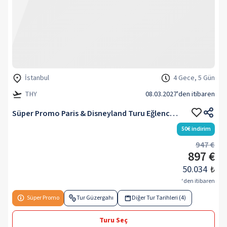
İstanbul
4 Gece, 5 Gün
THY
08.03.2027
'den itibaren
Süper Promo Paris & Disneyland Turu Eğlence Rotası 2027
50
€
indirim
947 €
897 €
50.034
₺
‘den itibaren
Süper Promo
Tur Güzergahı
Diğer Tur Tarihleri (4)
Turu Seç