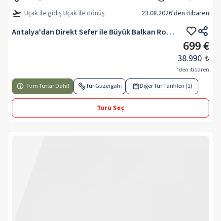
Uçak ile gidiş Uçak ile dönüş
23.08.2026
'den itibaren
Antalya'dan Direkt Sefer ile Büyük Balkan Rotası
699 €
38.990
₺
‘den itibaren
Tüm Turlar Dahil
Tur Güzergahı
Diğer Tur Tarihleri (1)
Turu Seç