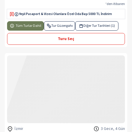
‘den itibaren
Yeşil Pasaport & Vizesi Olanlara Özel Oda Başı 5000 TL İndirim
Tüm Turlar Dahil
Tur Güzergahı
Diğer Tur Tarihleri (1)
Turu Seç
İzmir
3 Gece, 4 Gün