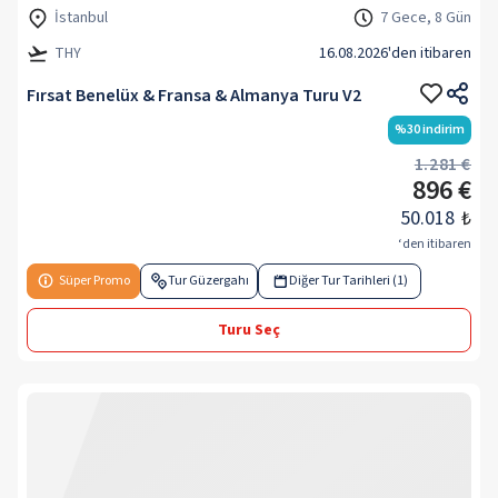
İstanbul
7 Gece, 8 Gün
THY
16.08.2026
'den itibaren
Fırsat Benelüx & Fransa & Almanya Turu V2
%
30
indirim
1.281 €
896 €
50.018
₺
‘den itibaren
Süper Promo
Tur Güzergahı
Diğer Tur Tarihleri (1)
Turu Seç