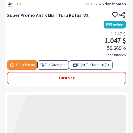
THY
25.10.2026
'den itibaren
Süper Promo Antik Mısır Turu Rotası V2
100
$
indirim
1.147 $
1.047 $
50.669
₺
‘den itibaren
Süper Promo
Tur Güzergahı
Diğer Tur Tarihleri (1)
Turu Seç