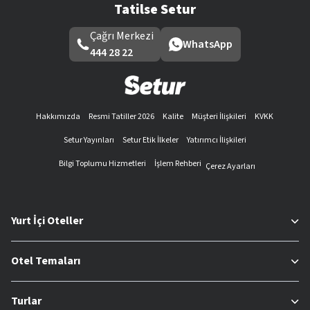
Tatilse Setur
Çağrı Merkezi
WhatsApp
444 28 22
Hakkımızda
Resmi Tatiller 2026
Kalite
Müşteri İlişkileri
KVKK
Setur Yayınları
Setur Etik İlkeler
Yatırımcı İlişkileri
Bilgi Toplumu Hizmetleri
İşlem Rehberi
Çerez Ayarları
Yurt İçi Oteller
Otel Temaları
Turlar