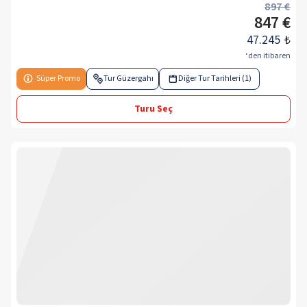
897 €
847 €
47.245
₺
‘den itibaren
Süper Promo
Tur Güzergahı
Diğer Tur Tarihleri (1)
Turu Seç