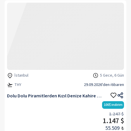
İstanbul
5 Gece, 6 Gün
THY
29.09.2026
'den itibaren
Dolu Dolu Piramitlerden Kızıl Denize Kahire & Sharm El Sheikh Turu Rotası V4
100
$
indirim
1.247 $
1.147 $
55.509
₺