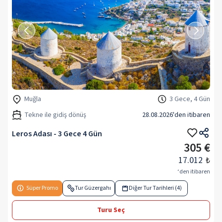
Muğla
3 Gece, 4 Gün
Tekne ile gidiş dönüş
28.08.2026
'den itibaren
Leros Adası - 3 Gece 4 Gün
305 €
17.012
₺
‘den itibaren
Süper Promo
Tur Güzergahı
Diğer Tur Tarihleri (4)
Turu Seç