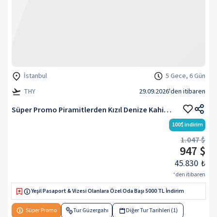
İstanbul
5 Gece, 6 Gün
THY
29.09.2026
'den itibaren
Süper Promo Piramitlerden Kızıl Denize Kahire & Sharm El Sheikh Turu Rotası V4
100
$
indirim
1.047 $
947 $
45.830
₺
‘den itibaren
Yeşil Pasaport & Vizesi Olanlara Özel Oda Başı 5000 TL İndirim
Süper Promo
Tur Güzergahı
Diğer Tur Tarihleri (1)