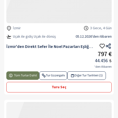
İzmir
3 Gece, 4 Gün
Uçak ile gidiş Uçak ile dönüş
05.12.2026
'den itibaren
İzmir'den Direkt Sefer İle Noel Pazarları Eşliğinde Paris & Reims Turu Rotası
797 €
44.456
₺
‘den itibaren
Tüm Turlar Dahil
Tur Güzergahı
Diğer Tur Tarihleri (1)
Turu Seç