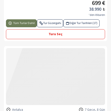
699 €
38.990
₺
‘den itibaren
Tüm Turlar Dahil
Tur Güzergahı
Diğer Tur Tarihleri (17)
Turu Seç
Antalya
7 Gece, 8 Gün