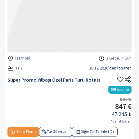
İstanbul
3 Gece, 4 Gün
THY
30.12.2026
'den itibaren
Süper Promo Yılbaşı Özel Paris Turu Rotası
50
€
indirim
897 €
847 €
47.245
₺
‘den itibaren
Süper Promo
Tur Güzergahı
Diğer Tur Tarihleri (1)