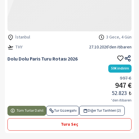
İstanbul
3 Gece, 4 Gün
THY
27.10.2026
'den itibaren
Dolu Dolu Paris Turu Rotası 2026
50
€
indirim
997 €
947 €
52.823
₺
‘den itibaren
Tüm Turlar Dahil
Tur Güzergahı
Diğer Tur Tarihleri (2)
Turu Seç