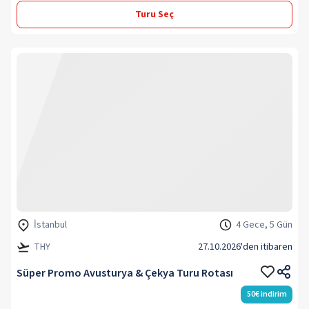
Turu Seç
İstanbul
4 Gece, 5 Gün
THY
27.10.2026
'den itibaren
Süper Promo Avusturya & Çekya Turu Rotası
50
€
indirim