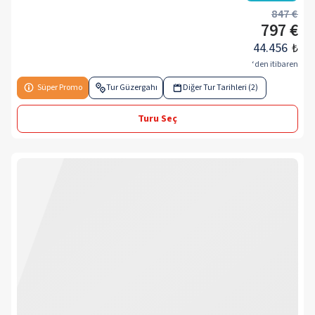
847 €
797 €
44.456
₺
‘den itibaren
Süper Promo
Tur Güzergahı
Diğer Tur Tarihleri (2)
Turu Seç