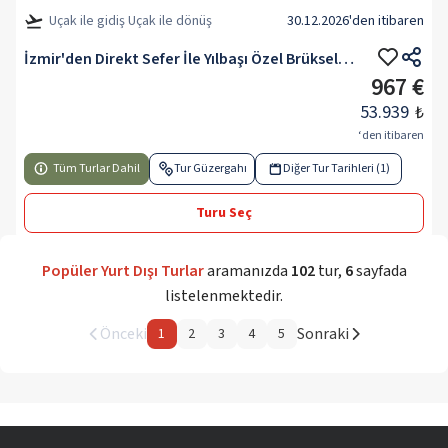
Uçak ile gidiş Uçak ile dönüş
30.12.2026
'den itibaren
İzmir'den Direkt Sefer İle Yılbaşı Özel Brüksel & Brugge & Paris Turu Rotası
967 €
53.939
₺
‘den itibaren
Tüm Turlar Dahil
Tur Güzergahı
Diğer Tur Tarihleri (1)
Turu Seç
Popüler Yurt Dışı Turlar
aramanızda
102
tur
,
6
sayfada
listelenmektedir.
Önceki
Sonraki
1
2
3
4
5