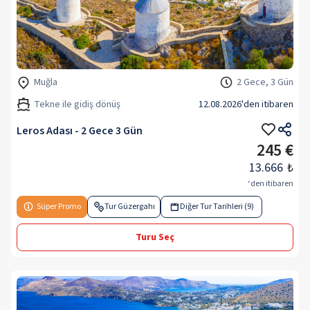
Muğla
2 Gece, 3 Gün
Tekne ile gidiş dönüş
12.08.2026
'den itibaren
Leros Adası - 2 Gece 3 Gün
245 €
13.666
₺
‘den itibaren
Süper Promo
Tur Güzergahı
Diğer Tur Tarihleri (9)
Turu Seç