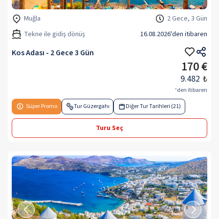
Muğla
2 Gece, 3 Gün
Tekne ile gidiş dönüş
16.08.2026
'den itibaren
Kos Adası - 2 Gece 3 Gün
170 €
9.482
₺
‘den itibaren
Süper Promo
Tur Güzergahı
Diğer Tur Tarihleri (21)
Turu Seç