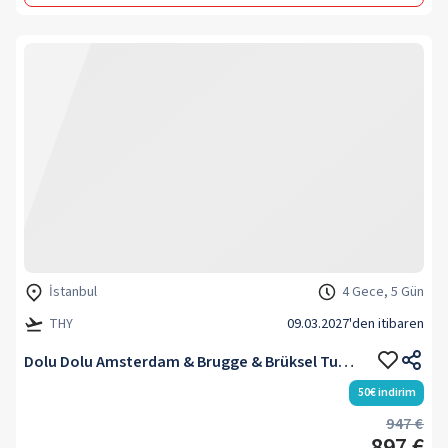
İstanbul
4 Gece, 5 Gün
THY
09.03.2027
'den itibaren
Dolu Dolu Amsterdam & Brugge & Brüksel Turu Rotası 2027
50
€
indirim
947 €
897 €