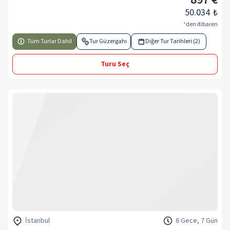
50.034
₺
‘den itibaren
Tüm Turlar Dahil
Tur Güzergahı
Diğer Tur Tarihleri (2)
Turu Seç
İstanbul
6 Gece, 7 Gün