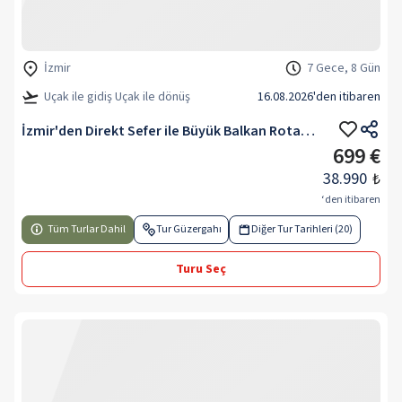
İzmir
7 Gece, 8 Gün
Uçak ile gidiş Uçak ile dönüş
16.08.2026
'den itibaren
İzmir'den Direkt Sefer ile Büyük Balkan Rotası V2
699 €
38.990
₺
‘den itibaren
Tüm Turlar Dahil
Tur Güzergahı
Diğer Tur Tarihleri (20)
Turu Seç