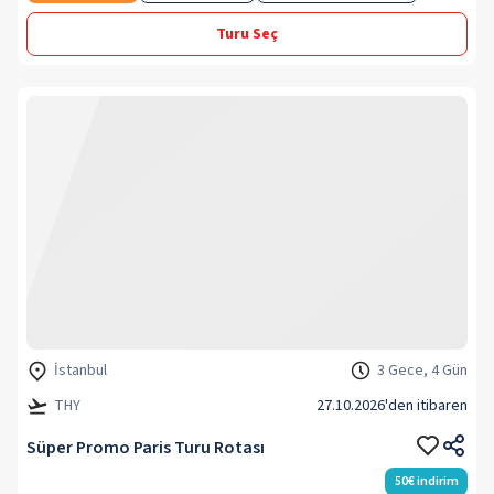
Turu Seç
İstanbul
3 Gece, 4 Gün
THY
27.10.2026
'den itibaren
Süper Promo Paris Turu Rotası
50
€
indirim