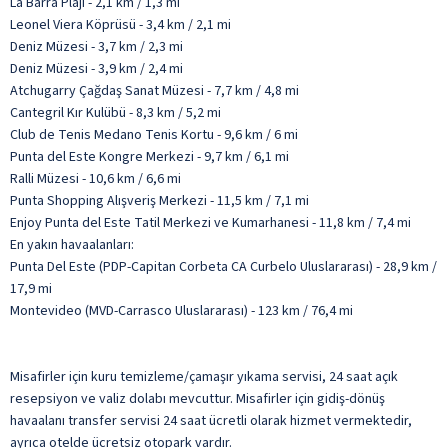
La Barra Plajı - 2,1 km / 1,3 mi
Leonel Viera Köprüsü - 3,4 km / 2,1 mi
Deniz Müzesi - 3,7 km / 2,3 mi
Deniz Müzesi - 3,9 km / 2,4 mi
Atchugarry Çağdaş Sanat Müzesi - 7,7 km / 4,8 mi
Cantegril Kır Kulübü - 8,3 km / 5,2 mi
Club de Tenis Medano Tenis Kortu - 9,6 km / 6 mi
Punta del Este Kongre Merkezi - 9,7 km / 6,1 mi
Ralli Müzesi - 10,6 km / 6,6 mi
Punta Shopping Alışveriş Merkezi - 11,5 km / 7,1 mi
Enjoy Punta del Este Tatil Merkezi ve Kumarhanesi - 11,8 km / 7,4 mi
En yakın havaalanları:
Punta Del Este (PDP-Capitan Corbeta CA Curbelo Uluslararası) - 28,9 km /
17,9 mi
Montevideo (MVD-Carrasco Uluslararası) - 123 km / 76,4 mi
Misafirler için kuru temizleme/çamaşır yıkama servisi, 24 saat açık
resepsiyon ve valiz dolabı mevcuttur. Misafirler için gidiş-dönüş
havaalanı transfer servisi 24 saat ücretli olarak hizmet vermektedir,
ayrıca otelde ücretsiz otopark vardır.