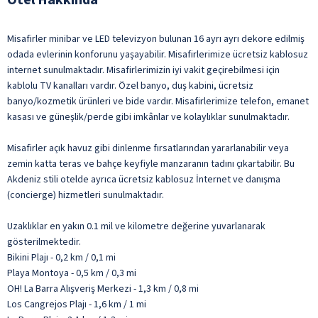
Misafirler minibar ve LED televizyon bulunan 16 ayrı ayrı dekore edilmiş
odada evlerinin konforunu yaşayabilir. Misafirlerimize ücretsiz kablosuz
internet sunulmaktadır. Misafirlerimizin iyi vakit geçirebilmesi için
kablolu TV kanalları vardır. Özel banyo, duş kabini, ücretsiz
banyo/kozmetik ürünleri ve bide vardır. Misafirlerimize telefon, emanet
kasası ve güneşlik/perde gibi imkânlar ve kolaylıklar sunulmaktadır.
Misafirler açık havuz gibi dinlenme fırsatlarından yararlanabilir veya
zemin katta teras ve bahçe keyfiyle manzaranın tadını çıkartabilir. Bu
Akdeniz stili otelde ayrıca ücretsiz kablosuz İnternet ve danışma
(concierge) hizmetleri sunulmaktadır.
Uzaklıklar en yakın 0.1 mil ve kilometre değerine yuvarlanarak
gösterilmektedir.
Bikini Plajı - 0,2 km / 0,1 mi
Playa Montoya - 0,5 km / 0,3 mi
OH! La Barra Alışveriş Merkezi - 1,3 km / 0,8 mi
Los Cangrejos Plajı - 1,6 km / 1 mi