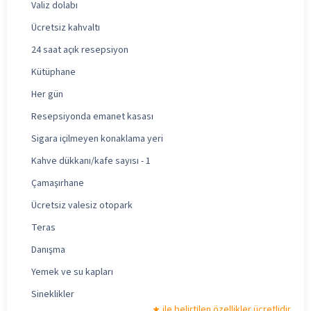
Valiz dolabı
Ücretsiz kahvaltı
24 saat açık resepsiyon
Kütüphane
Her gün
Resepsiyonda emanet kasası
Sigara içilmeyen konaklama yeri
Kahve dükkanı/kafe sayısı - 1
Çamaşırhane
Ücretsiz valesiz otopark
Teras
Danışma
Yemek ve su kapları
Sineklikler
ile belirtilen özellikler ücretlidir.