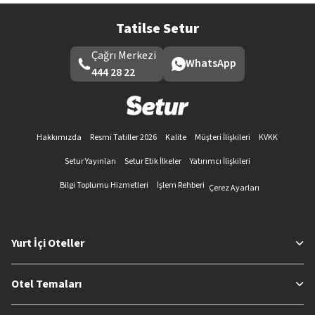
Tatilse Setur
Çağrı Merkezi
WhatsApp
444 28 22
Hakkımızda
Resmi Tatiller 2026
Kalite
Müşteri İlişkileri
KVKK
Setur Yayınları
Setur Etik İlkeler
Yatırımcı İlişkileri
Bilgi Toplumu Hizmetleri
İşlem Rehberi
Çerez Ayarları
Yurt İçi Oteller
Otel Temaları