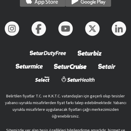
Belirtilen fiyatlar T.C. ve K.K.T.C. vatandaşları için geçerli olup tesisler
yabancı uyruklu misafirlerden fiyat farkı talep edebilmektedir. Yabancı
uyruklu misafirlere uygulanacak fiyatları çağrı merkezimizden
öğrenebilirsiniz.
Sitemizde yer alan tesis özellikleri bilgilendirme amaçlıdır, hizmet ve