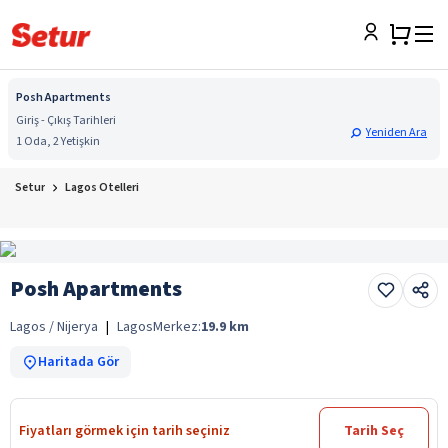
Posh Apartments
Giriş - Çıkış Tarihleri
Yeniden Ara
1 Oda, 2 Yetişkin
Setur
Lagos Otelleri
Posh Apartments
Lagos / Nijerya
|
Lagos
Merkez:
19.9
km
Haritada Gör
Fiyatları görmek için tarih seçiniz
Tarih Seç