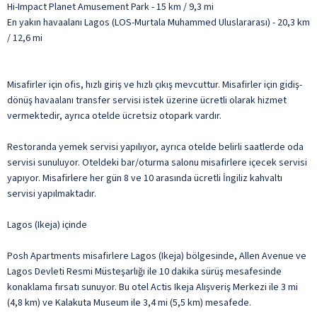
Hi-Impact Planet Amusement Park - 15 km / 9,3 mi
En yakın havaalanı Lagos (LOS-Murtala Muhammed Uluslararası) - 20,3 km
/ 12,6 mi
Misafirler için ofis, hızlı giriş ve hızlı çıkış mevcuttur. Misafirler için gidiş-
dönüş havaalanı transfer servisi istek üzerine ücretli olarak hizmet
vermektedir, ayrıca otelde ücretsiz otopark vardır.
Restoranda yemek servisi yapılıyor, ayrıca otelde belirli saatlerde oda
servisi sunuluyor. Oteldeki bar/oturma salonu misafirlere içecek servisi
yapıyor. Misafirlere her gün 8 ve 10 arasında ücretli İngiliz kahvaltı
servisi yapılmaktadır.
Lagos (Ikeja) içinde
Posh Apartments misafirlere Lagos (Ikeja) bölgesinde, Allen Avenue ve
Lagos Devleti Resmi Müsteşarlığı ile 10 dakika sürüş mesafesinde
konaklama fırsatı sunuyor. Bu otel Actis Ikeja Alışveriş Merkezi ile 3 mi
(4,8 km) ve Kalakuta Museum ile 3,4 mi (5,5 km) mesafede.