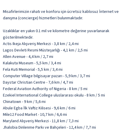
Misafirlerimizin rahatı ve konforu için ücretsiz kablosuz İnternet ve
danışma (concierge) hizmetleri bulunmaktadır.
Uzaklıklar en yakın 0.1 mil ve kilometre değerine yuvarlanarak
gösterilmektedir.
Actis Ikeja Alışveriş Merkezi - 3,8 km / 2,4 mi
Lagos Devleti Resmi Müsteşarlığı - 4,1 km / 2,5 mi
Allen Avenue - 4,4 km / 2,7 mi
Kalakuta Museum - 5,5 km / 3,4 mi
Fela Kuti Memorial - 5,5 km / 3,4 mi
Computer Village bilgisayar pazarı - 5,9 km / 3,7 mi
Daystar Christian Centre - 7,6 km / 4,7 mi
Federal Aviation Authority of Nigeria - 8 km / 5 mi
Ezekiel International College uluslararası okulu - 8 km / 5 mi
Chinatown - 9 km / 5,6 mi
Abule Egba İlk Vaftiz Kilisesi - 9,6 km / 6 mi
Mile12 Food Market - 10,7 km / 6,6 mi
Maryland Alışveriş Merkezi - 11,8 km / 7,3 mi
Jhalobia Dinlenme Parkı ve Bahçeleri - 12,4 km / 7,7 mi