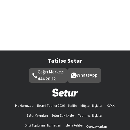
Tatilse Setur
Çağrı Merkezi
WhatsApp
444 28 22
Hakkımızda
Resmi Tatiller 2026
Kalite
Müşteri İlişkileri
KVKK
Setur Yayınları
Setur Etik İlkeler
Yatırımcı İlişkileri
Bilgi Toplumu Hizmetleri
İşlem Rehberi
Çerez Ayarları