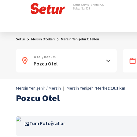
Setur Servis Turistik A.Ş.
Belge No: 728
Setur
Mersin Otelleri
Mersin Yenişehir Otelleri
Otel / Konum
Mersin Yenişehir / Mersin
|
Mersin Yenişehir
Merkez:
10.1
km
Pozcu Otel
Tüm Fotoğraflar