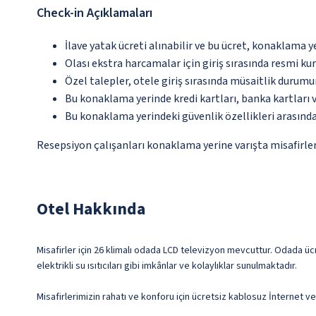
Check-in Açıklamaları
İlave yatak ücreti alınabilir ve bu ücret, konaklama y
Olası ekstra harcamalar için giriş sırasında resmi k
Özel talepler, otele giriş sırasında müsaitlik durumu
Bu konaklama yerinde kredi kartları, banka kartları 
Bu konaklama yerindeki güvenlik özellikleri arasında
Resepsiyon çalışanları konaklama yerine varışta misafirleri
Otel Hakkında
Misafirler için 26 klimalı odada LCD televizyon mevcuttur. Odada üc
elektrikli su ısıtıcıları gibi imkânlar ve kolaylıklar sunulmaktadır.
Misafirlerimizin rahatı ve konforu için ücretsiz kablosuz İnternet 