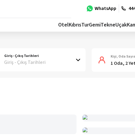
WhatsApp
444
Otel
Kıbrıs
Tur
Gemi
Tekne
Uçak
Ka
Giriş - Çıkış Tarihleri
Kişi, Oda Sayıs
Giriş - Çıkış Tarihleri
1 Oda, 2 Ye