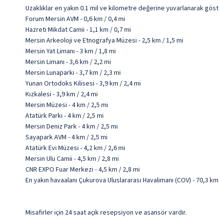
Uzaklıklar en yakın 0.1 mil ve kilometre değerine yuvarlanarak göst
Forum Mersin AVM - 0,6 km / 0,4 mi
Hazreti Mikdat Camii - 1,1 km / 0,7 mi
Mersin Arkeoloji ve Etnografya Müzesi - 2,5 km / 1,5 mi
Mersin Yat Limanı - 3 km / 1,8 mi
Mersin Limanı - 3,6 km / 2,2 mi
Mersin Lunaparkı - 3,7 km / 2,3 mi
Yunan Ortodoks Kilisesi - 3,9 km / 2,4 mi
Kızkalesi - 3,9 km / 2,4 mi
Mersin Müzesi - 4 km / 2,5 mi
Atatürk Parkı - 4 km / 2,5 mi
Mersin Deniz Park - 4 km / 2,5 mi
Sayapark AVM - 4 km / 2,5 mi
Atatürk Evi Müzesi - 4,2 km / 2,6 mi
Mersin Ulu Camii - 4,5 km / 2,8 mi
CNR EXPO Fuar Merkezi - 4,5 km / 2,8 mi
En yakın havaalanı Çukurova Uluslararası Havalimanı (COV) - 70,3 km 
Misafirler için 24 saat açık resepsiyon ve asansör vardır.