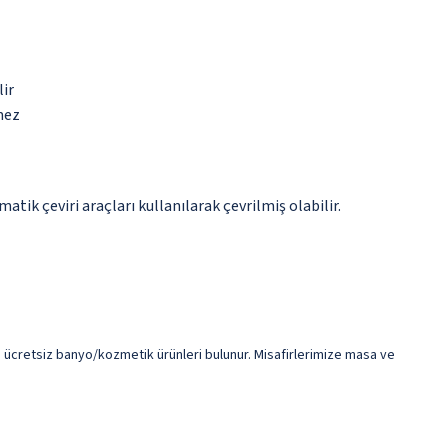
lir
mez
tik çeviri araçları kullanılarak çevrilmiş olabilir.
ve ücretsiz banyo/kozmetik ürünleri bulunur. Misafirlerimize masa ve