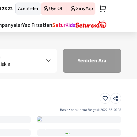
 28 22
Acenteler
Üye Ol
Giriş Yap
mpanyalar
Yaz Fırsatları
SeturKids
ı
Yeniden Ara
tişkin
Basit Konaklama Belgesi
:
2022-33-0298
Haritada Gör