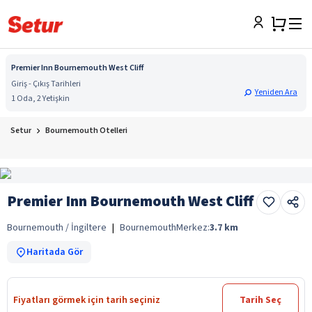
Premier Inn Bournemouth West Cliff
Giriş - Çıkış Tarihleri
Yeniden Ara
1 Oda, 2 Yetişkin
Setur
Bournemouth Otelleri
Premier Inn Bournemouth West Cliff
Bournemouth / İngiltere
|
Bournemouth
Merkez:
3.7
km
Haritada Gör
Fiyatları görmek için tarih seçiniz
Tarih Seç