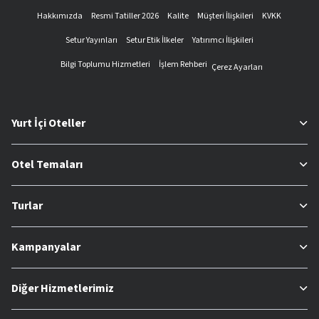
Hakkımızda
Resmi Tatiller 2026
Kalite
Müşteri İlişkileri
KVKK
Setur Yayınları
Setur Etik İlkeler
Yatırımcı İlişkileri
Bilgi Toplumu Hizmetleri
İşlem Rehberi
Çerez Ayarları
Yurt İçi Oteller
Otel Temaları
Turlar
Kampanyalar
Diğer Hizmetlerimiz