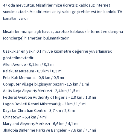
47 oda mevcuttur. Misafirlerimize ücretsiz kablosuz internet
sunulmaktadır. Misafirlerimizin iyi vakit geçirebilmesi için kablolu TV
kanalları vardır.
Misafirlerimiz için açık havuz, ücretsiz kablosuz İnternet ve danışma
(concierge) hizmetleri bulunmaktadır.
Uzaklıklar en yakın 0.1 mil ve kilometre değerine yuvarlanarak
gösterilmektedir.
Allen Avenue - 0,2 km / 0,2 mi
Kalakuta Museum - 0,9 km / 0,5 mi
Fela Kuti Memorial - 0,9 km / 0,5 mi
Computer Village bilgisayar pazarı - 1,5 km / 1 mi
Actis Ikeja Alışveriş Merkezi - 2,4 km / 1,5 mi
Federal Aviation Authority of Nigeria - 2,8 km / 1,8 mi
Lagos Devleti Resmi Müsteşarlığı - 3 km / 1,9 mi
Daystar Christian Centre - 3,7 km / 2,3 mi
Chinatown - 6,4 km / 4 mi
Maryland Alışveriş Merkezi - 6,6 km / 4,1 mi
Jhalobia Dinlenme Parkı ve Bahçeleri - 7,6 km / 4,7 mi