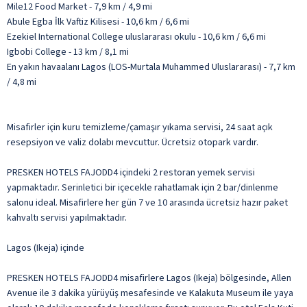
Mile12 Food Market - 7,9 km / 4,9 mi
Abule Egba İlk Vaftiz Kilisesi - 10,6 km / 6,6 mi
Ezekiel International College uluslararası okulu - 10,6 km / 6,6 mi
Igbobi College - 13 km / 8,1 mi
En yakın havaalanı Lagos (LOS-Murtala Muhammed Uluslararası) - 7,7 km
/ 4,8 mi
Misafirler için kuru temizleme/çamaşır yıkama servisi, 24 saat açık
resepsiyon ve valiz dolabı mevcuttur. Ücretsiz otopark vardır.
PRESKEN HOTELS FAJODD4 içindeki 2 restoran yemek servisi
yapmaktadır. Serinletici bir içecekle rahatlamak için 2 bar/dinlenme
salonu ideal. Misafirlere her gün 7 ve 10 arasında ücretsiz hazır paket
kahvaltı servisi yapılmaktadır.
Lagos (Ikeja) içinde
PRESKEN HOTELS FAJODD4 misafirlere Lagos (Ikeja) bölgesinde, Allen
Avenue ile 3 dakika yürüyüş mesafesinde ve Kalakuta Museum ile yaya