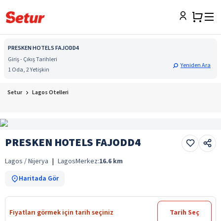
PRESKEN HOTELS FAJODD4
Giriş - Çıkış Tarihleri
Yeniden Ara
1 Oda, 2 Yetişkin
Setur
Lagos Otelleri
PRESKEN HOTELS FAJODD4
Lagos / Nijerya
|
Lagos
Merkez:
16.6
km
Haritada Gör
Fiyatları görmek için tarih seçiniz
Tarih Seç