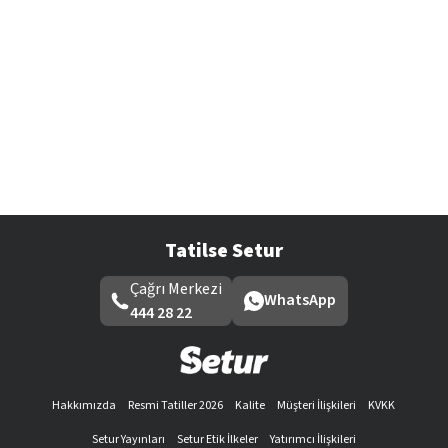
Tatilse Setur
Çağrı Merkezi
WhatsApp
444 28 22
Hakkımızda
Resmi Tatiller 2026
Kalite
Müşteri İlişkileri
KVKK
Setur Yayınları
Setur Etik İlkeler
Yatırımcı İlişkileri