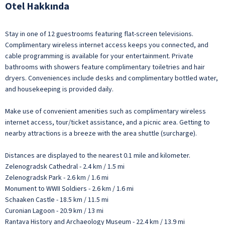
Otel Hakkında
Stay in one of 12 guestrooms featuring flat-screen televisions.
Complimentary wireless internet access keeps you connected, and
cable programming is available for your entertainment. Private
bathrooms with showers feature complimentary toiletries and hair
dryers. Conveniences include desks and complimentary bottled water,
and housekeeping is provided daily.
Make use of convenient amenities such as complimentary wireless
internet access, tour/ticket assistance, and a picnic area. Getting to
nearby attractions is a breeze with the area shuttle (surcharge).
Distances are displayed to the nearest 0.1 mile and kilometer.
Zelenogradsk Cathedral - 2.4 km / 1.5 mi
Zelenogradsk Park - 2.6 km / 1.6 mi
Monument to WWII Soldiers - 2.6 km / 1.6 mi
Schaaken Castle - 18.5 km / 11.5 mi
Curonian Lagoon - 20.9 km / 13 mi
Rantava History and Archaeology Museum - 22.4 km / 13.9 mi