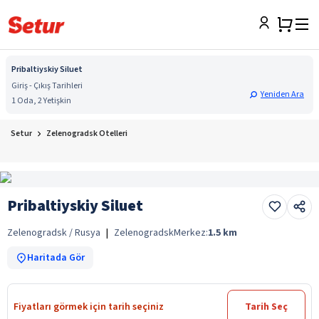
Pribaltiyskiy Siluet
Giriş - Çıkış Tarihleri
Yeniden Ara
1 Oda, 2 Yetişkin
Setur
Zelenogradsk Otelleri
Pribaltiyskiy Siluet
Zelenogradsk / Rusya
|
Zelenogradsk
Merkez:
1.5
km
Haritada Gör
Fiyatları görmek için tarih seçiniz
Tarih Seç