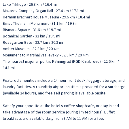
Lake Tikhoye - 26.3 km / 16.4 mi
Makarov Company Organ Hall - 27.4 km / 17.1 mi
Herman Brachert House Museum - 29.6 km / 18.4 mi
Ernst Thelmann Monument - 31.1 km / 19.3 mi
Bismark Square - 31.6 km / 19.7 mi
Botanical Garden - 32 km / 19.9 mi
Rossgarten Gate - 32.7 km / 20.3 mi
Amber Museum - 32.8 km / 20.4 mi
Monument to Marshal Vasilevsky - 32.8 km / 20.4 mi
The nearest major airport is Kaliningrad (KGD-Khrabrovo) - 22.6 km /
14.1 mi
Featured amenities include a 24-hour front desk, luggage storage, and
laundry facilities. A roundtrip airport shuttle is provided for a surcharge
(available 24 hours), and free self parking is available onsite.
Satisfy your appetite at the hotel s coffee shop/cafe, or stay in and
take advantage of the room service (during limited hours). Buffet
breakfasts are available daily from 8 AM to 11 AM for a fee.