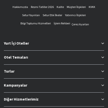
Hakkımızda
Resmi Tatiller 2026
Kalite
Müşteri İlişkileri
KVKK
Setur Yayınları
Setur Etik İlkeler
Yatırımcı İlişkileri
Bilgi Toplumu Hizmetleri
İşlem Rehberi
Çerez Ayarları
Yurt İçi Oteller
Otel Temaları
Turlar
Kampanyalar
Diğer Hizmetlerimiz