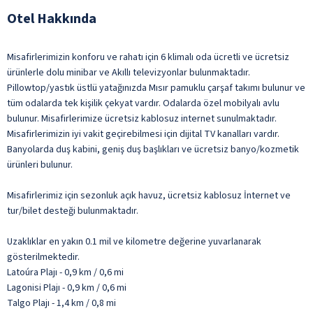
Otel Hakkında
Misafirlerimizin konforu ve rahatı için 6 klimalı oda ücretli ve ücretsiz
ürünlerle dolu minibar ve Akıllı televizyonlar bulunmaktadır.
Pillowtop/yastık üstlü yatağınızda Mısır pamuklu çarşaf takımı bulunur ve
tüm odalarda tek kişilik çekyat vardır. Odalarda özel mobilyalı avlu
bulunur. Misafirlerimize ücretsiz kablosuz internet sunulmaktadır.
Misafirlerimizin iyi vakit geçirebilmesi için dijital TV kanalları vardır.
Banyolarda duş kabini, geniş duş başlıkları ve ücretsiz banyo/kozmetik
ürünleri bulunur.
Misafirlerimiz için sezonluk açık havuz, ücretsiz kablosuz İnternet ve
tur/bilet desteği bulunmaktadır.
Uzaklıklar en yakın 0.1 mil ve kilometre değerine yuvarlanarak
gösterilmektedir.
Latoúra Plajı - 0,9 km / 0,6 mi
Lagonisi Plajı - 0,9 km / 0,6 mi
Talgo Plajı - 1,4 km / 0,8 mi