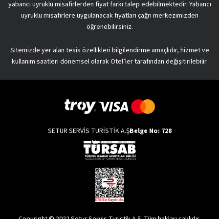
yabancı uyruklu misafirlerden fiyat farkı talep edebilmektedir. Yabancı
uyruklu misafirlere uygulanacak fiyatları çağrı merkezimizden
öğrenebilirsiniz.
Sitemizde yer alan tesis özellikleri bilgilendirme amaçlıdır, hizmet ve
kullanım saatleri dönemsel olarak Otel’ler tarafından değişitirilebilir.
SETUR SERVİS TURİSTİK A.Ş
Belge No: 728
Copyright © 2022 Setur Servis Turistik A.Ş. Tüm hakları saklıdır.