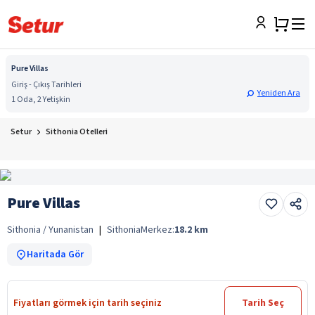
Pure Villas
Giriş - Çıkış Tarihleri
Yeniden Ara
1 Oda, 2 Yetişkin
Setur
Sithonia Otelleri
Pure Villas
Sithonia / Yunanistan
|
Sithonia
Merkez:
18.2
km
Haritada Gör
Fiyatları görmek için tarih seçiniz
Tarih Seç