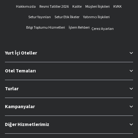
Hakkımızda
Resmi Tatiller 2026
Kalite
Müşteri İlişkileri
KVKK
Setur Yayınları
Setur Etik İlkeler
Yatırımcı İlişkileri
Bilgi Toplumu Hizmetleri
İşlem Rehberi
Çerez Ayarları
Yurt İçi Oteller
Otel Temaları
Turlar
Kampanyalar
Diğer Hizmetlerimiz