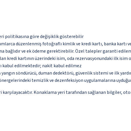
eri politikasına göre değişiklik gösterebilir
umlarca düzenlenmiş fotoğraflı kimlik ve kredi kartı, banka kartı v
na bağlıdır ve ek ödeme gerektirebilir. Özel talepler garanti edile
an kredi kartının üzerindeki isim, oda rezervasyonundaki ilk isim 
ı kabul edilmektedir; nakit kabul edilmez
a yangın söndürücü, duman dedektörü, güvenlik sistemi ve ilk yard
önergelerindeki temizlik ve dezenfeksiyon uygulamalarına uyduğu
 karşılayacaktır. Konaklama yeri tarafından sağlanan bilgiler, otoma