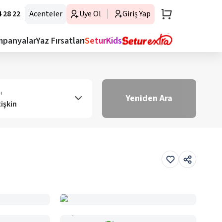
 28 22
Acenteler
Üye Ol
Giriş Yap
mpanyalar
Yaz Fırsatları
SeturKids
ı
Yeniden Ara
tişkin
Haritada Gör