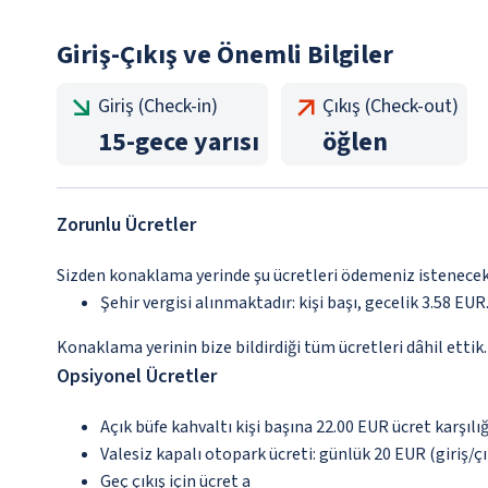
Giriş-Çıkış ve Önemli Bilgiler
Giriş (Check-in)
Çıkış (Check-out)
15
-
gece yarısı
öğlen
Zorunlu Ücretler
Sizden konaklama yerinde şu ücretleri ödemeniz istenecektir
Şehir vergisi alınmaktadır: kişi başı, gecelik 3.58 EUR.
Konaklama yerinin bize bildirdiği tüm ücretleri dâhil ettik.
Opsiyonel Ücretler
Açık büfe kahvaltı kişi başına 22.00 EUR ücret karşılı
Valesiz kapalı otopark ücreti: günlük 20 EUR (giriş/çık
Geç çıkış için ücret a