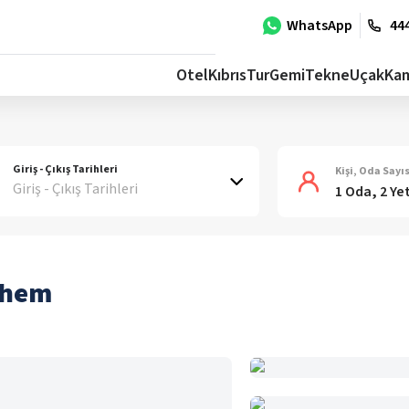
WhatsApp
444
Otel
Kıbrıs
Tur
Gemi
Tekne
Uçak
Ka
Giriş - Çıkış Tarihleri
Kişi, Oda Sayıs
Giriş - Çıkış Tarihleri
1 Oda, 2 Ye
chem