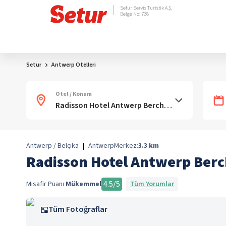
Setur Servis Turistik A.Ş.
Belge No: 728
Setur
Antwerp Otelleri
Otel / Konum
Antwerp / Belçika
|
Antwerp
Merkez:
3.3
km
Radisson Hotel Antwerp Ber
4.5
/5
Misafir Puanı
Mükemmel
Tüm Yorumlar
Tüm Fotoğraflar