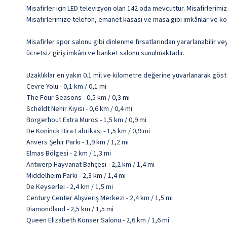
Misafirler için LED televizyon olan 142 oda mevcuttur. Misafirlerimiz
Misafirlerimize telefon, emanet kasası ve masa gibi imkânlar ve kol
Misafirler spor salonu gibi dinlenme fırsatlarından yararlanabilir v
ücretsiz giriş imkânı ve banket salonu sunulmaktadır.
Uzaklıklar en yakın 0.1 mil ve kilometre değerine yuvarlanarak göst
Çevre Yolu - 0,1 km / 0,1 mi
The Four Seasons - 0,5 km / 0,3 mi
Scheldt Nehir Kıyısı - 0,6 km / 0,4 mi
Borgerhout Extra Muros - 1,5 km / 0,9 mi
De Koninck Bira Fabrikası - 1,5 km / 0,9 mi
Anvers Şehir Parkı - 1,9 km / 1,2 mi
Elmas Bölgesi - 2 km / 1,3 mi
Antwerp Hayvanat Bahçesi - 2,2 km / 1,4 mi
Middelheim Parkı - 2,3 km / 1,4 mi
De Keyserlei - 2,4 km / 1,5 mi
Century Center Alışveriş Merkezi - 2,4 km / 1,5 mi
Diamondland - 2,5 km / 1,5 mi
Queen Elizabeth Konser Salonu - 2,6 km / 1,6 mi