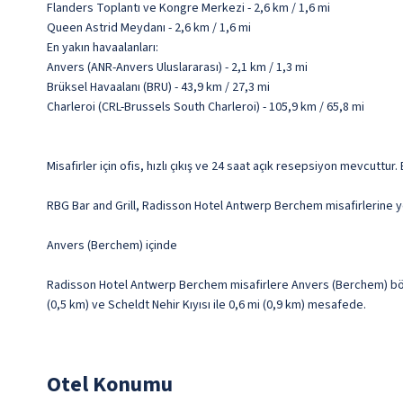
Flanders Toplantı ve Kongre Merkezi - 2,6 km / 1,6 mi
Queen Astrid Meydanı - 2,6 km / 1,6 mi
En yakın havaalanları:
Anvers (ANR-Anvers Uluslararası) - 2,1 km / 1,3 mi
Brüksel Havaalanı (BRU) - 43,9 km / 27,3 mi
Charleroi (CRL-Brussels South Charleroi) - 105,9 km / 65,8 mi
Misafirler için ofis, hızlı çıkış ve 24 saat açık resepsiyon mevcuttur.
RBG Bar and Grill, Radisson Hotel Antwerp Berchem misafirlerine yeme
Anvers (Berchem) içinde
Radisson Hotel Antwerp Berchem misafirlere Anvers (Berchem) bölg
(0,5 km) ve Scheldt Nehir Kıyısı ile 0,6 mi (0,9 km) mesafede.
Otel Konumu