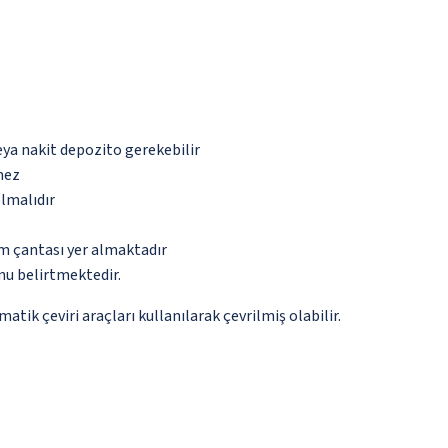
eya nakit depozito gerekebilir
mez
olmalıdır
ım çantası yer almaktadır
nu belirtmektedir.
tik çeviri araçları kullanılarak çevrilmiş olabilir.