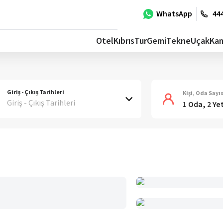
WhatsApp
444
Otel
Kıbrıs
Tur
Gemi
Tekne
Uçak
Ka
Giriş - Çıkış Tarihleri
Kişi, Oda Sayıs
Giriş - Çıkış Tarihleri
1 Oda, 2 Ye