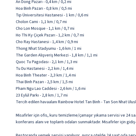
An Dong Pazarı - 0,4 km / 0,2 mi
Hoa Binh Pazarı - 0,8 km / 0,5 mi
Tıp Üniversitesi Hastanesi - 1 km / 0,6 mi
Cholon Cami - 1,1 km / 0,7 mi
Cho Lon Mosque - 1,1 km / 0,7 mi
Ho Thi Ky Çiçek Pazarı - 1,2 km / 0,7 mi
Cho Ray Hastanesi - 1,4 km / 0,9 mi
Thong Nhat Stadyumu - 1,6 km / 1 mi
The Garden Alışveriş Merkezi - 1,8 km / 1,1 mi
Quoc Tu Pagodası - 2,1 km / 1,3 mi
Tu Du Hastanesi - 2,2 km / 1,4 mi
Hoa Binh Theater - 2,3 km / 1,4 mi
Thai Binh Pazarı - 2,5 km / 1,5 mi
Pham Ngu Lao Caddesi - 2,6 km / 1,6 mi
23 Eylül Parkı - 2,8 km / 1,7 mi
Tercih edilen havaalanı Rainbow Hotel Tan Binh - Tan Son Nhat Ulus
Misafirler için ofis, kuru temizleme/çamaşır yıkama servisi ve 24 s
konferans alanı ve toplantı odaları sunmaktadır. Misafirler için gid
Restoranda yemek servisi yapılıyor, ayrıca otelde 24 saat oda serv