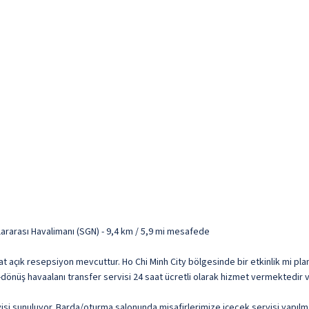
lararası Havalimanı (SGN) - 9,4 km / 5,9 mi mesafede
aat açık resepsiyon mevcuttur. Ho Chi Minh City bölgesinde bir etkinlik mi pl
iş-dönüş havaalanı transfer servisi 24 saat ücretli olarak hizmet vermektedir 
isi sunuluyor. Barda/oturma salonunda misafirlerimize içecek servisi yapılm