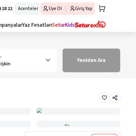
 28 22
Acenteler
Üye Ol
Giriş Yap
mpanyalar
Yaz Fırsatları
SeturKids
ı
Yeniden Ara
tişkin
Haritada Gör