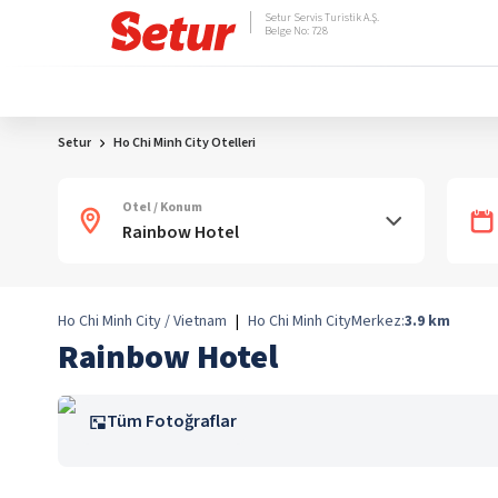
Setur Servis Turistik A.Ş.
Belge No: 728
Setur
Ho Chi Minh City Otelleri
Otel / Konum
Ho Chi Minh City / Vietnam
|
Ho Chi Minh City
Merkez:
3.9
km
Rainbow Hotel
Tüm Fotoğraflar