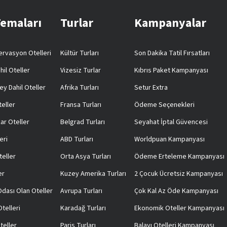
Temaları
Turlar
Kampanyalar
rvasyon Otelleri
Kültür Turları
Son Dakika Tatil Fırsatları
hil Oteller
Vizesiz Turlar
Kıbrıs Paket Kampanyası
ey Dahil Oteller
Afrika Turları
Setur Extra
teller
Fransa Turları
Ödeme Seçenekleri
ar Oteller
Belgrad Turları
Seyahat İptal Güvencesi
eri
ABD Turları
Worldpuan Kampanyası
teller
Orta Asya Turları
Ödeme Erteleme Kampanyası
er
Kuzey Amerika Turları
2 Çocuk Ücretsiz Kampanyası
 Odası Olan Oteller
Avrupa Turları
Çok Kal Az Öde Kampanyası
telleri
Karadağ Turları
Ekonomik Oteller Kampanyası
teller
Paris Turları
Balayı Otelleri Kampanyası