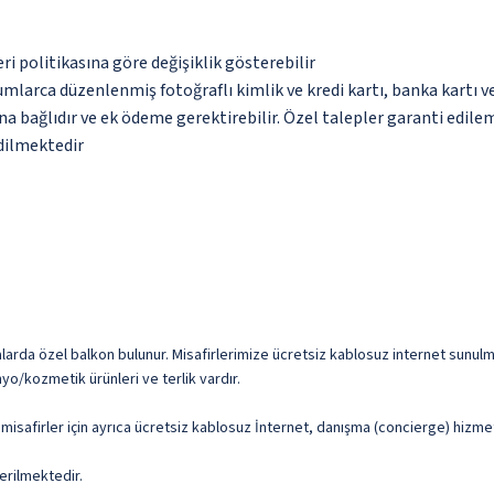
eri politikasına göre değişiklik gösterebilir
umlarca düzenlenmiş fotoğraflı kimlik ve kredi kartı, banka kartı v
na bağlıdır ve ek ödeme gerektirebilir. Özel talepler garanti edile
edilmektedir
larda özel balkon bulunur. Misafirlerimize ücretsiz kablosuz internet sunulmak
o/kozmetik ürünleri ve terlik vardır.
e misafirler için ayrıca ücretsiz kablosuz İnternet, danışma (concierge) hizmet
erilmektedir.