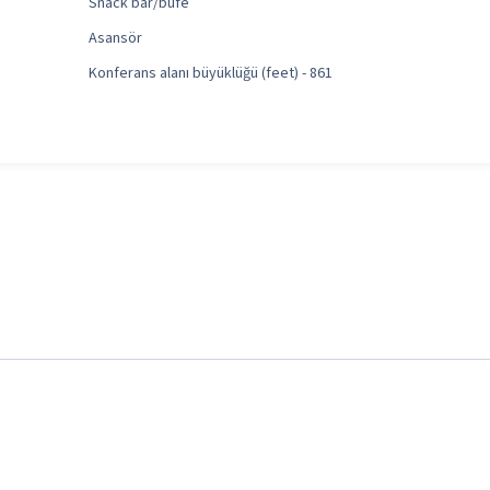
Snack bar/büfe
Asansör
Konferans alanı büyüklüğü (feet) - 861