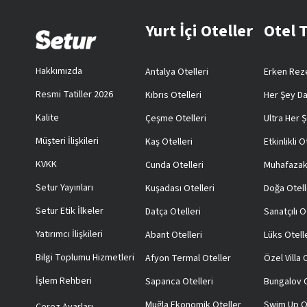
Yurt İçi Oteller
Otel 
Hakkımızda
Antalya Otelleri
Erken Reze
Resmi Tatiller 2026
Kıbrıs Otelleri
Her Şey Da
Kalite
Çeşme Otelleri
Ultra Her Ş
Müşteri İlişkileri
Kaş Otelleri
Etkinlikli O
KVKK
Cunda Otelleri
Muhafazak
Setur Yayınları
Kuşadası Otelleri
Doğa Otell
Setur Etik İlkeler
Datça Otelleri
Sanatçılı O
Yatırımcı İlişkileri
Abant Otelleri
Lüks Otell
Bilgi Toplumu Hizmetleri
Afyon Termal Oteller
Özel Villa
İşlem Rehberi
Sapanca Otelleri
Bungalov O
Muğla Ekonomik Oteller
Swim Up O