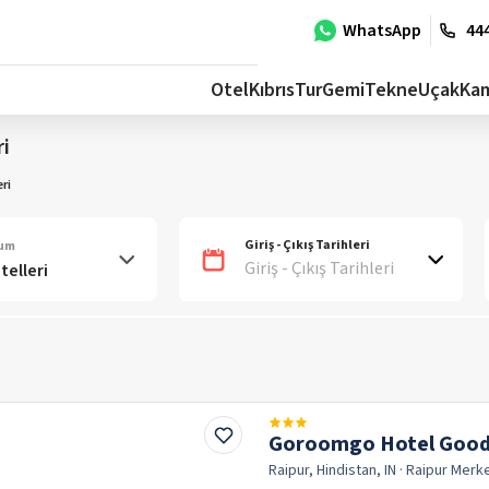
WhatsApp
444
Otel
Kıbrıs
Tur
Gemi
Tekne
Uçak
Ka
ri
ri
Giriş - Çıkış Tarihleri
num
Giriş - Çıkış Tarihleri
Goroomgo Hotel Good
Raipur, Hindistan, IN
· Raipur
Merk