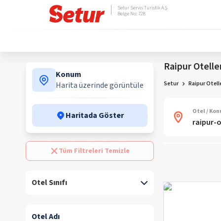
Setur Servis Turistik A.Ş.
Belge No: 728
Raipur Otelle
Konum
Setur
Raipur Otelle
Harita üzerinde görüntüle
Otel / Ko
Haritada Göster
Tüm Filtreleri Temizle
Otel Sınıfı
Otel Adı