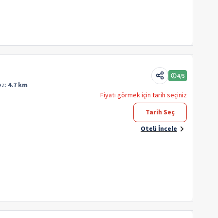
4
/5
ez:
4.7 km
Fiyatı görmek için tarih seçiniz
Tarih Seç
Oteli İncele