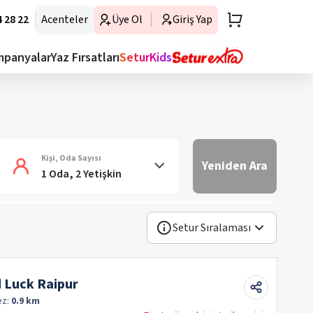
 28 22
Acenteler
Üye Ol
Giriş Yap
mpanyalar
Yaz Fırsatları
SeturKids
Kişi, Oda Sayısı
Yeniden Ara
1 Oda, 2 Yetişkin
Setur Sıralaması
 Luck Raipur
ez:
0.9 km