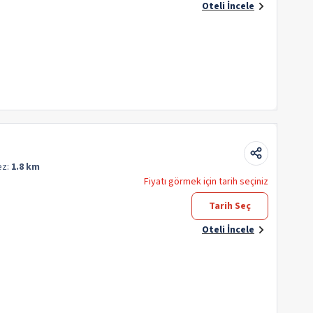
Oteli İncele
ez:
1.8 km
Fiyatı görmek için tarih seçiniz
Tarih Seç
Oteli İncele