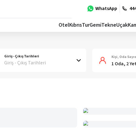
WhatsApp
444
Otel
Kıbrıs
Tur
Gemi
Tekne
Uçak
Ka
Giriş - Çıkış Tarihleri
Kişi, Oda Sayıs
Giriş - Çıkış Tarihleri
1 Oda, 2 Ye