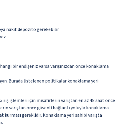
eya nakit depozito gerekebilir
mez
rhangi bir endişeniz varsa varışınızdan önce konaklama
ayın. Burada listelenen politikalar konaklama yeri
ş işlemleri için misafirlerin varıştan en az 48 saat önce
rlerin varıştan önce güvenli bağlantı yoluyla konaklama
at kurması gereklidir. Konaklama yeri sahibi varışta
r.