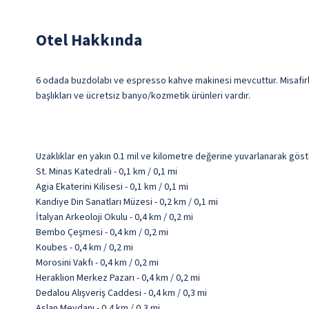
Otel Hakkında
6 odada buzdolabı ve espresso kahve makinesi mevcuttur. Misafirlerin 
başlıkları ve ücretsiz banyo/kozmetik ürünleri vardır.
Uzaklıklar en yakın 0.1 mil ve kilometre değerine yuvarlanarak göst
St. Minas Katedrali - 0,1 km / 0,1 mi
Agia Ekaterini Kilisesi - 0,1 km / 0,1 mi
Kandiye Din Sanatları Müzesi - 0,2 km / 0,1 mi
İtalyan Arkeoloji Okulu - 0,4 km / 0,2 mi
Bembo Çeşmesi - 0,4 km / 0,2 mi
Koubes - 0,4 km / 0,2 mi
Morosini Vakfı - 0,4 km / 0,2 mi
Heraklion Merkez Pazarı - 0,4 km / 0,2 mi
Dedalou Alışveriş Caddesi - 0,4 km / 0,3 mi
Aslan Meydanı - 0,4 km / 0,3 mi