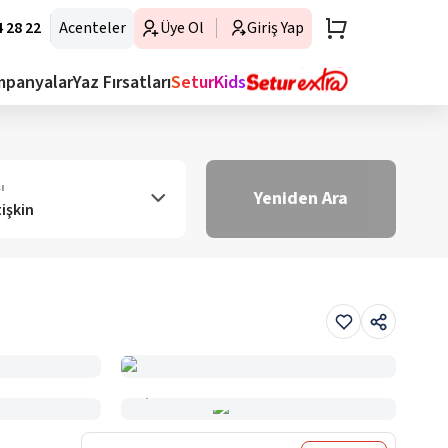
 28 22
Acenteler
Üye Ol
Giriş Yap
mpanyalar
Yaz Fırsatları
SeturKids
ı
Yeniden Ara
tişkin
Haritada Gör