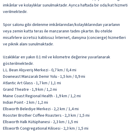
imkânlar ve kolaylıklar sunulmaktadır. Ayrıca haftada bir oda/kat hizmeti
verilmektedir.
Spor salonu gibi dinlenme imkânlarından/kolaylıklarından yararlanın
veya zemin katta teras ile manzaranın tadını çıkartın. Bu otelde
misafirlere ücretsiz kablosuz İnternet, danışma (concierge) hizmetleri
ve piknik alanı sunulmaktadır.
Uzaklıklar en yakın 0.1 mil ve kilometre değerine yuvarlanarak
gösterilmektedir.
L.L. Bean Alışveriş Merkezi - 0,7 km / 0,4 mi
Downeast Manzaralı Demir Yolu - 1,5 km / 0,9 mi
Atlantic Art Glass - 1,7 km / 1,1 mi
Grand Theatre - 1,9 km / 1,2 mi
Maine Coast Regional Health - 1,9 km / 1,2 mi
Indian Point - 2 km / 1,2 mi
Ellsworth Belediye Merkezi - 2,2 km / 1,4 mi
Rooster Brother Coffee Roasters - 2,3 km / 1,5 mi
Ellsworth Halk Kütüphanesi - 2,3 km / 1,5 mi
Ellsworth Congregational Kilisesi - 2,3 km / 1,5 mi