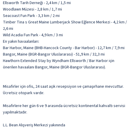
Ellsworth Tarih Derneği - 2,4 km / 1,5 mi
Woodlawn Müzesi - 2,8 km / 1,7 mi
Seacoast Fun Park - 3,3 km / 2 mi
Timber Tina s Great Maine Lumberjack Show Eğlence Merkezi - 4,2 km /
2,6 mi
Wild Acadia Fun Park - 4,9 km / 3 mi
En yakın havaalanları:
Bar Harbor, Maine (BHB-Hancock County - Bar Harbor) - 12,7 km / 7,9 mi
Bangor, Maine (BGR-Bangor Uluslararası) - 51,9 km / 32,3 mi
Hawthorn Extended Stay by Wyndham Ellsworth / Bar Harbor için
önerilen havaalanı Bangor, Maine (BGR-Bangor Uluslararası).
Misafirler için ofis, 24 saat açık resepsiyon ve çamaşırhane mevcuttur.
Ücretsiz otopark vardır.
Misafirlere her gün 6 ve 9 arasında ücretsiz kontinental kahvaltı servisi
yapılmaktadır.
L.L. Bean Alışveriş Merkezi yakınında