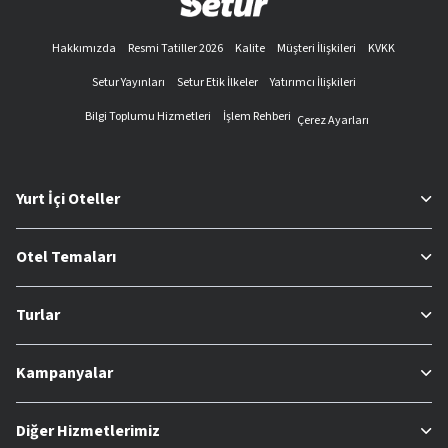
Hakkımızda
Resmi Tatiller 2026
Kalite
Müşteri İlişkileri
KVKK
Setur Yayınları
Setur Etik İlkeler
Yatırımcı İlişkileri
Bilgi Toplumu Hizmetleri
İşlem Rehberi
Çerez Ayarları
Yurt İçi Oteller
Otel Temaları
Turlar
Kampanyalar
Diğer Hizmetlerimiz