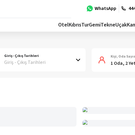
WhatsApp
444
Otel
Kıbrıs
Tur
Gemi
Tekne
Uçak
Ka
Giriş - Çıkış Tarihleri
Kişi, Oda Sayıs
Giriş - Çıkış Tarihleri
1 Oda, 2 Ye
n