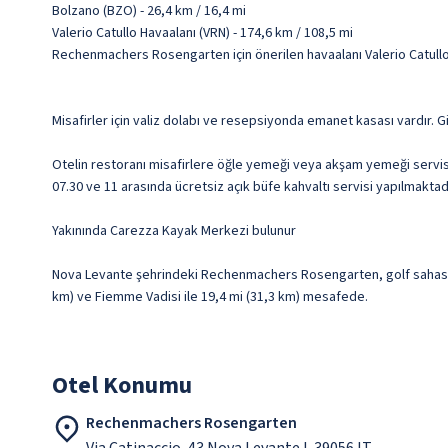
Bolzano (BZO) - 26,4 km / 16,4 mi
Valerio Catullo Havaalanı (VRN) - 174,6 km / 108,5 mi
Rechenmachers Rosengarten için önerilen havaalanı Valerio Catullo
Misafirler için valiz dolabı ve resepsiyonda emanet kasası vardır. Gi
Otelin restoranı misafirlere öğle yemeği veya akşam yemeği servisi 
07.30 ve 11 arasında ücretsiz açık büfe kahvaltı servisi yapılmaktadı
Yakınında Carezza Kayak Merkezi bulunur
Nova Levante şehrindeki Rechenmachers Rosengarten, golf sahasına y
km) ve Fiemme Vadisi ile 19,4 mi (31,3 km) mesafede.
Otel Konumu
Rechenmachers Rosengarten