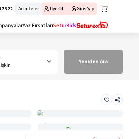
 28 22
Acenteler
Üye Ol
Giriş Yap
mpanyalar
Yaz Fırsatları
SeturKids
ı
Yeniden Ara
tişkin
Haritada Gör