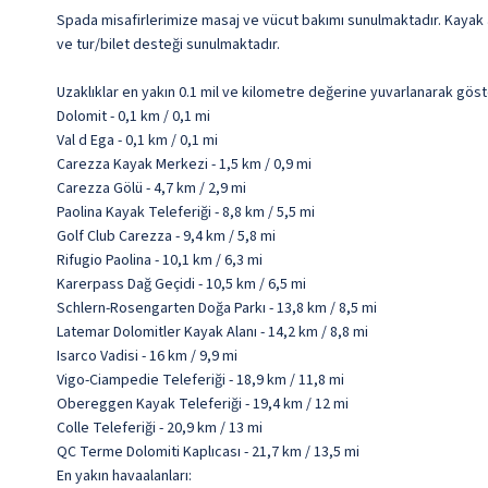
Spada misafirlerimize masaj ve vücut bakımı sunulmaktadır. Kayak 
ve tur/bilet desteği sunulmaktadır.
Uzaklıklar en yakın 0.1 mil ve kilometre değerine yuvarlanarak göst
Dolomit - 0,1 km / 0,1 mi
Val d Ega - 0,1 km / 0,1 mi
Carezza Kayak Merkezi - 1,5 km / 0,9 mi
Carezza Gölü - 4,7 km / 2,9 mi
Paolina Kayak Teleferiği - 8,8 km / 5,5 mi
Golf Club Carezza - 9,4 km / 5,8 mi
Rifugio Paolina - 10,1 km / 6,3 mi
Karerpass Dağ Geçidi - 10,5 km / 6,5 mi
Schlern-Rosengarten Doğa Parkı - 13,8 km / 8,5 mi
Latemar Dolomitler Kayak Alanı - 14,2 km / 8,8 mi
Isarco Vadisi - 16 km / 9,9 mi
Vigo-Ciampedie Teleferiği - 18,9 km / 11,8 mi
Obereggen Kayak Teleferiği - 19,4 km / 12 mi
Colle Teleferiği - 20,9 km / 13 mi
QC Terme Dolomiti Kaplıcası - 21,7 km / 13,5 mi
En yakın havaalanları: