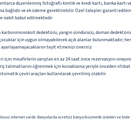
umlarca düzenlenmiş fotoğraflı kimlik ve kredi kartı, banka kartı v
na bağlıdır ve ek ödeme gerektirebilir. Özel talepler garanti edile
ve nakit kabul edilmektedir
da karbonmonoksit dedektörü, yangın söndürücü, duman dedektörü, g
çocuklar için uygun olmayabilecek açık alanlar bulunmaktadır; he
p ayarlayamayacaklarını teyit etmenizi öneririz
leri için misafirlerin varıştan en az 24 saat önce rezervasyon onayı
giriş talimatlarını öğrenmek için konaklama yeriyle önceden irtibat
omatik çeviri araçları kullanılarak çevrilmiş olabilir.
osuz internet vardır. Banyolarda ücretsiz banyo/kozmetik ürünleri ve bide v