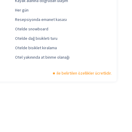
Kayak alanına doğrudan ulaşım
Her gün
Resepsiyonda emanet kasası
Otelde snowboard
Otelde dağ bisikleti turu
Otelde bisiklet kiralama
Otel yakınında at binme olanağı
ile belirtilen özellikler ücretlidir.