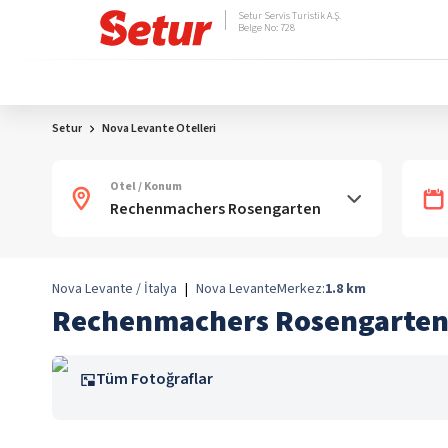
Setur Servis Turistik A.Ş.
Belge No: 728
Setur
Nova Levante Otelleri
Otel / Konum
Nova Levante / İtalya
|
Nova Levante
Merkez:
1.8
km
Rechenmachers Rosengarte
Tüm Fotoğraflar