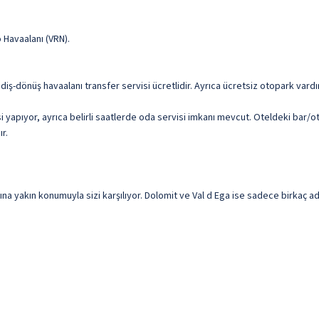
 Havaalanı (VRN).
diş-dönüş havaalanı transfer servisi ücretlidir. Ayrıca ücretsiz otopark vardır
yapıyor, ayrıca belirli saatlerde oda servisi imkanı mevcut. Oteldeki bar/ot
r.
akın konumuyla sizi karşılıyor. Dolomit ve Val d Ega ise sadece birkaç adım