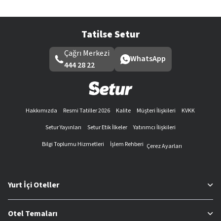
Tatilse Setur
Çağrı Merkezi
WhatsApp
444 28 22
Hakkımızda
Resmi Tatiller 2026
Kalite
Müşteri İlişkileri
KVKK
Setur Yayınları
Setur Etik İlkeler
Yatırımcı İlişkileri
Bilgi Toplumu Hizmetleri
İşlem Rehberi
Çerez Ayarları
Yurt İçi Oteller
Otel Temaları