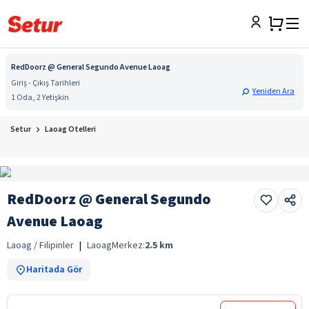
RedDoorz @ General Segundo Avenue Laoag
Giriş - Çıkış Tarihleri
Yeniden Ara
1 Oda, 2 Yetişkin
Setur
Laoag Otelleri
RedDoorz @ General Segundo
Avenue Laoag
Laoag / Filipinler
|
Laoag
Merkez:
2.5
km
Haritada Gör