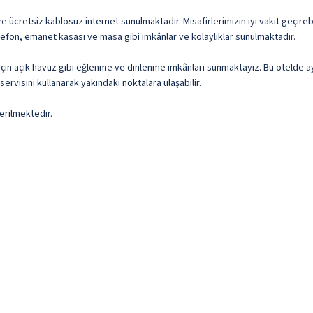
ücretsiz kablosuz internet sunulmaktadır. Misafirlerimizin iyi vakit geçirebil
lefon, emanet kasası ve masa gibi imkânlar ve kolaylıklar sunulmaktadır.
imiz için açık havuz gibi eğlenme ve dinlenme imkânları sunmaktayız. Bu oteld
ervisini kullanarak yakındaki noktalara ulaşabilir.
erilmektedir.