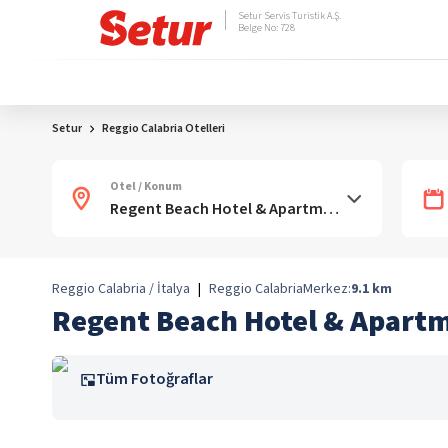
Setur Servis Turistik A.Ş.
Belge No: 728
Setur
Reggio Calabria Otelleri
Otel / Konum
Reggio Calabria / İtalya
|
Reggio Calabria
Merkez:
9.1
km
Regent Beach Hotel & Apart
Tüm Fotoğraflar