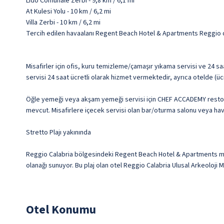
Lido Comunale Zerbi - 9,8 km / 6,1 mi
At Kulesi Yolu - 10 km / 6,2 mi
Villa Zerbi - 10 km / 6,2 mi
Tercih edilen havaalanı Regent Beach Hotel & Apartments Reggio d
Misafirler için ofis, kuru temizleme/çamaşır yıkama servisi ve 24 sa
servisi 24 saat ücretli olarak hizmet vermektedir, ayrıca otelde (ücr
Öğle yemeği veya akşam yemeği servisi için CHEF ACCADEMY restora
mevcut. Misafirlere içecek servisi olan bar/oturma salonu veya havuz
Stretto Plajı yakınında
Reggio Calabria bölgesindeki Regent Beach Hotel & Apartments misa
olanağı sunuyor. Bu plaj olan otel Reggio Calabria Ulusal Arkeoloji 
Otel Konumu