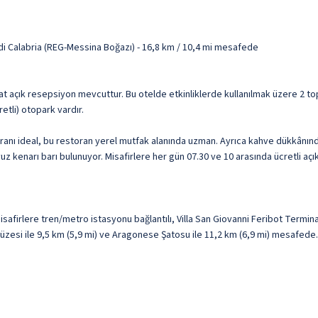
i Calabria (REG-Messina Boğazı) - 16,8 km / 10,4 mi mesafede
at açık resepsiyon mevcuttur. Bu otelde etkinliklerde kullanılmak üzere 2 topl
etli) otopark vardır.
nı ideal, bu restoran yerel mutfak alanında uzman. Ayrıca kahve dükkânında
 kenarı barı bulunuyor. Misafirlere her gün 07.30 ve 10 arasında ücretli açık
firlere tren/metro istasyonu bağlantılı, Villa San Giovanni Feribot Termina
Müzesi ile 9,5 km (5,9 mi) ve Aragonese Şatosu ile 11,2 km (6,9 mi) mesafede.