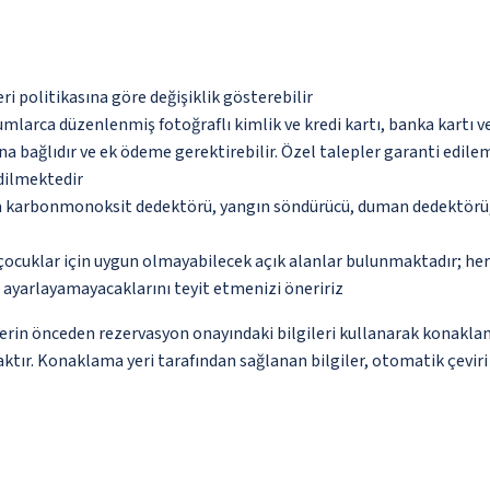
eri politikasına göre değişiklik gösterebilir
umlarca düzenlenmiş fotoğraflı kimlik ve kredi kartı, banka kartı v
na bağlıdır ve ek ödeme gerektirebilir. Özel talepler garanti edile
edilmektedir
da karbonmonoksit dedektörü, yangın söndürücü, duman dedektörü, 
çocuklar için uygun olmayabilecek açık alanlar bulunmaktadır; he
p ayarlayamayacaklarını teyit etmenizi öneririz
erin önceden rezervasyon onayındaki bilgileri kullanarak konaklam
ktır. Konaklama yeri tarafından sağlanan bilgiler, otomatik çeviri a