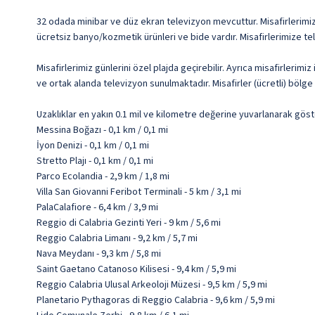
32 odada minibar ve düz ekran televizyon mevcuttur. Misafirlerimize 
ücretsiz banyo/kozmetik ürünleri ve bide vardır. Misafirlerimize te
Misafirlerimiz günlerini özel plajda geçirebilir. Ayrıca misafirler
ve ortak alanda televizyon sunulmaktadır. Misafirler (ücretli) bölge s
Uzaklıklar en yakın 0.1 mil ve kilometre değerine yuvarlanarak göst
Messina Boğazı - 0,1 km / 0,1 mi
İyon Denizi - 0,1 km / 0,1 mi
Stretto Plajı - 0,1 km / 0,1 mi
Parco Ecolandia - 2,9 km / 1,8 mi
Villa San Giovanni Feribot Terminali - 5 km / 3,1 mi
PalaCalafiore - 6,4 km / 3,9 mi
Reggio di Calabria Gezinti Yeri - 9 km / 5,6 mi
Reggio Calabria Limanı - 9,2 km / 5,7 mi
Nava Meydanı - 9,3 km / 5,8 mi
Saint Gaetano Catanoso Kilisesi - 9,4 km / 5,9 mi
Reggio Calabria Ulusal Arkeoloji Müzesi - 9,5 km / 5,9 mi
Planetario Pythagoras di Reggio Calabria - 9,6 km / 5,9 mi