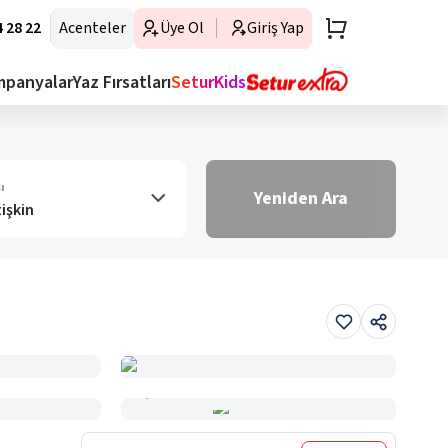
 28 22
Acenteler
Üye Ol
Giriş Yap
mpanyalar
Yaz Fırsatları
SeturKids
ı
Yeniden Ara
tişkin
Haritada Gör