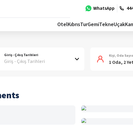
WhatsApp
444
Otel
Kıbrıs
Tur
Gemi
Tekne
Uçak
Ka
Giriş - Çıkış Tarihleri
Kişi, Oda Sayıs
Giriş - Çıkış Tarihleri
1 Oda, 2 Ye
ments