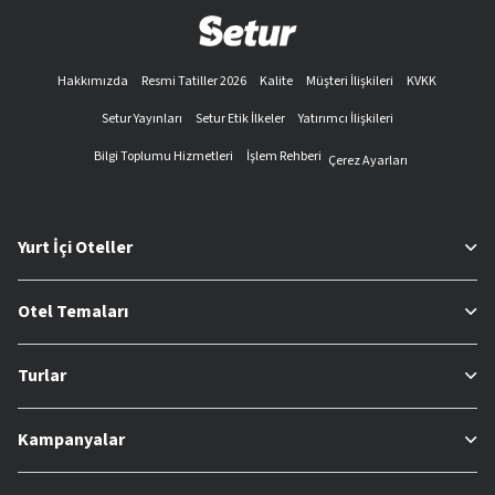
Hakkımızda
Resmi Tatiller 2026
Kalite
Müşteri İlişkileri
KVKK
Setur Yayınları
Setur Etik İlkeler
Yatırımcı İlişkileri
Bilgi Toplumu Hizmetleri
İşlem Rehberi
Çerez Ayarları
Yurt İçi Oteller
Otel Temaları
Turlar
Kampanyalar