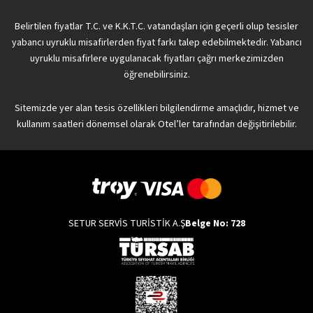
Belirtilen fiyatlar T.C. ve K.K.T.C. vatandaşları için geçerli olup tesisler
yabancı uyruklu misafirlerden fiyat farkı talep edebilmektedir. Yabancı
uyruklu misafirlere uygulanacak fiyatları çağrı merkezimizden
öğrenebilirsiniz.
Sitemizde yer alan tesis özellikleri bilgilendirme amaçlıdır, hizmet ve
kullanım saatleri dönemsel olarak Otel’ler tarafından değişitirilebilir.
SETUR SERVİS TURİSTİK A.Ş
Belge No: 728