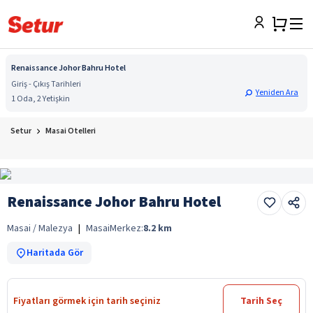
Renaissance Johor Bahru Hotel
Giriş - Çıkış Tarihleri
Yeniden Ara
1 Oda, 2 Yetişkin
Setur
Masai Otelleri
Renaissance Johor Bahru Hotel
Masai / Malezya
|
Masai
Merkez:
8.2
km
Haritada Gör
Fiyatları görmek için tarih seçiniz
Tarih Seç