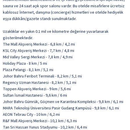
sauna ve 24 saat açık spor salonu vardır. Bu otelde misafirlere ücretsiz
kablosuz İnternet, danışma (concierge) hizmetleri ve otelde hediyelik
eşya dükkânı/gazete standı sunulmaktadır.
Uzaklıklar en yakın 0.1 mil ve kilometre değerine yuvarlanarak
gösterilmektedir.
The Mall Alışveriş Merkezi - 6,8 km / 4,2 mi
KSL City Alışveriş Merkezi - 7,7 km / 4,8 mi
Mid Valley Sergi Merkezi - 7,8 km / 4,9 mi
Holiday Plaza - 8 km / 5 mi
Plaza Pelangi - 8,1 km / 5,1 mi
Johor Bahru Feribot Terminali - 8,2 km / 5,1 mi
Regency Uzman Hastanesi - 8,2 km / 5,1 mi
Toppen Alışveriş Merkezi - 9 km / 5,6 mi
Sultan İsmail Hastanesi - 9,6 km / 6 mi
Johor Bahru Gümrük, Göçmen ve Karantina Kompleksi - 9,8 km / 6,1 mi
MARA Teknoloji Üniversitesi Pasir Gudang Kampüsü - 9,8 km / 6,1 mi
AEON Tebrau City - 10 km / 6,2 mi
R&F Mall Alışveriş Merkezi - 10,1 km / 6,3 mi
Tan Sri Hassan Yunus Stadyumu - 10,2 km / 6,4 mi