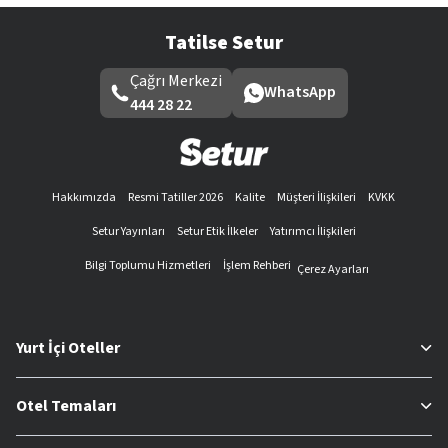
Tatilse Setur
Çağrı Merkezi
WhatsApp
444 28 22
Hakkımızda
Resmi Tatiller 2026
Kalite
Müşteri İlişkileri
KVKK
Setur Yayınları
Setur Etik İlkeler
Yatırımcı İlişkileri
Bilgi Toplumu Hizmetleri
İşlem Rehberi
Çerez Ayarları
Yurt İçi Oteller
Otel Temaları