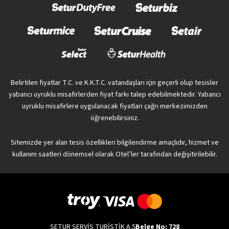
Belirtilen fiyatlar T.C. ve K.K.T.C. vatandaşları için geçerli olup tesisler
yabancı uyruklu misafirlerden fiyat farkı talep edebilmektedir. Yabancı
uyruklu misafirlere uygulanacak fiyatları çağrı merkezimizden
öğrenebilirsiniz.
Sitemizde yer alan tesis özellikleri bilgilendirme amaçlıdır, hizmet ve
kullanım saatleri dönemsel olarak Otel’ler tarafından değişitirilebilir.
SETUR SERVİS TURİSTİK A.Ş
Belge No: 728