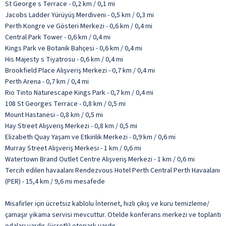
St George s Terrace - 0,2 km / 0,1 mi
Jacobs Ladder Yürüyüş Merdiveni - 0,5 km / 0,3 mi
Perth Kongre ve Gösteri Merkezi - 0,6 km / 0,4 mi
Central Park Tower - 0,6 km / 0,4 mi
Kings Park ve Botanik Bahçesi - 0,6 km / 0,4 mi
His Majesty s Tiyatrosu - 0,6 km / 0,4 mi
Brookfield Place Alışveriş Merkezi - 0,7 km / 0,4 mi
Perth Arena - 0,7 km / 0,4 mi
Rio Tinto Naturescape Kings Park - 0,7 km / 0,4 mi
108 St Georges Terrace - 0,8 km / 0,5 mi
Mount Hastanesi - 0,8 km / 0,5 mi
Hay Street Alışveriş Merkezi - 0,8 km / 0,5 mi
Elizabeth Quay Yaşam ve Etkinlik Merkezi - 0,9 km / 0,6 mi
Murray Street Alışveriş Merkesi - 1 km / 0,6 mi
Watertown Brand Outlet Centre Alışveriş Merkezi - 1 km / 0,6 mi
Tercih edilen havaalanı Rendezvous Hotel Perth Central Perth Havaalanı
(PER) - 15,4 km / 9,6 mi mesafede
Misafirler için ücretsiz kablolu İnternet, hızlı çıkış ve kuru temizleme/
çamaşır yıkama servisi mevcuttur. Otelde konferans merkezi ve toplantı
odaları vardır. (ücretli) otopark vardır.