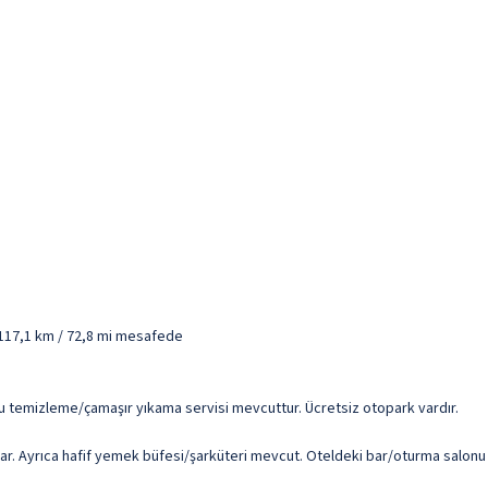
- 117,1 km / 72,8 mi mesafede
kuru temizleme/çamaşır yıkama servisi mevcuttur. Ücretsiz otopark vardır.
. Ayrıca hafif yemek büfesi/şarküteri mevcut. Oteldeki bar/oturma salonu mi