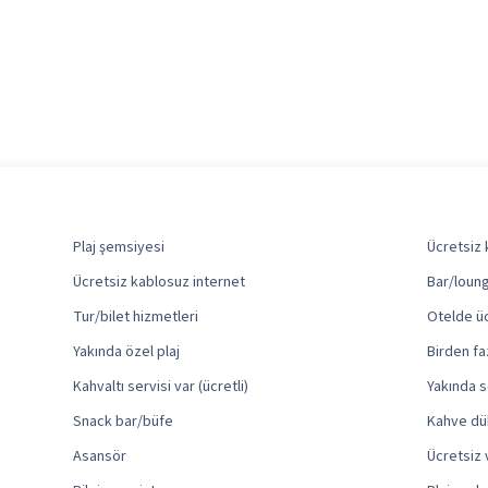
Plaj şemsiyesi
Ücretsiz 
Ücretsiz kablosuz internet
Bar/loung
Tur/bilet hizmetleri
Otelde üc
Yakında özel plaj
Birden fa
Kahvaltı servisi var (ücretli)
Yakında 
Snack bar/büfe
Kahve dük
Asansör
Ücretsiz 