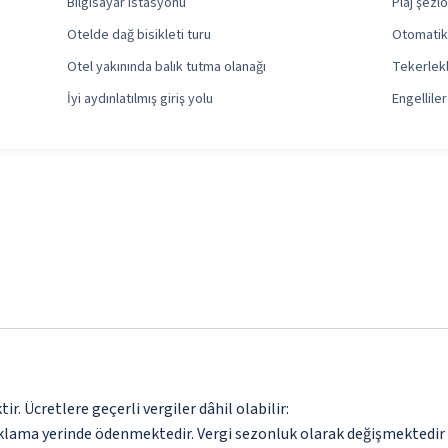
Bilgisayar istasyonu
Plaj şezlo
Otelde dağ bisikleti turu
Otomatik
Otel yakınında balık tutma olanağı
Tekerlekl
İyi aydınlatılmış giriş yolu
Engellile
. Ücretlere geçerli vergiler dâhil olabilir:
aklama yerinde ödenmektedir. Vergi sezonluk olarak değişmektedir