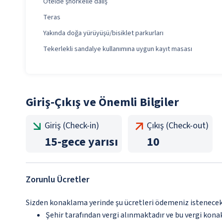
Otelde şnorkelle dalış
Teras
Yakında doğa yürüyüşü/bisiklet parkurları
Tekerlekli sandalye kullanımına uygun kayıt masası
Giriş-Çıkış ve Önemli Bilgiler
Giriş (Check-in)
Çıkış (Check-out)
15
-
gece yarısı
10
Zorunlu Ücretler
Sizden konaklama yerinde şu ücretleri ödemeniz istenecektir
Şehir tarafından vergi alınmaktadır ve bu vergi kon