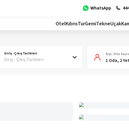
WhatsApp
444
Otel
Kıbrıs
Tur
Gemi
Tekne
Uçak
Ka
Giriş - Çıkış Tarihleri
Kişi, Oda Sayıs
Giriş - Çıkış Tarihleri
1 Oda, 2 Ye