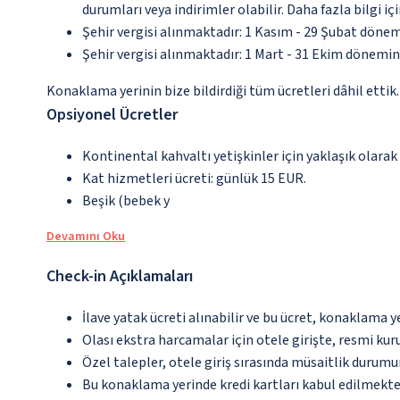
durumları veya indirimler olabilir. Daha fazla bilgi 
Şehir vergisi alınmaktadır: 1 Kasım - 29 Şubat dönem
Şehir vergisi alınmaktadır: 1 Mart - 31 Ekim dönemind
Konaklama yerinin bize bildirdiği tüm ücretleri dâhil ettik.
Opsiyonel Ücretler
Kontinental kahvaltı yetişkinler için yaklaşık olarak
Kat hizmetleri ücreti: günlük 15 EUR.
Beşik (bebek y
Devamını Oku
Check-in Açıklamaları
İlave yatak ücreti alınabilir ve bu ücret, konaklama y
Olası ekstra harcamalar için otele girişte, resmi kur
Özel talepler, otele giriş sırasında müsaitlik durumu
Bu konaklama yerinde kredi kartları kabul edilmekte