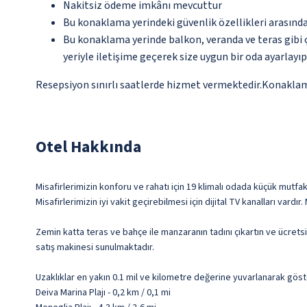
Nakitsiz ödeme imkânı mevcuttur
Bu konaklama yerindeki güvenlik özellikleri arasınd
Bu konaklama yerinde balkon, veranda ve teras gibi 
yeriyle iletişime geçerek size uygun bir oda ayarlayı
Resepsiyon sınırlı saatlerde hizmet vermektedir.Konaklama y
Otel Hakkında
Misafirlerimizin konforu ve rahatı için 19 klimalı odada küçük mut
Misafirlerimizin iyi vakit geçirebilmesi için dijital TV kanalları var
Zemin katta teras ve bahçe ile manzaranın tadını çıkartın ve ücrets
satış makinesi sunulmaktadır.
Uzaklıklar en yakın 0.1 mil ve kilometre değerine yuvarlanarak göst
Deiva Marina Plajı - 0,2 km / 0,1 mi