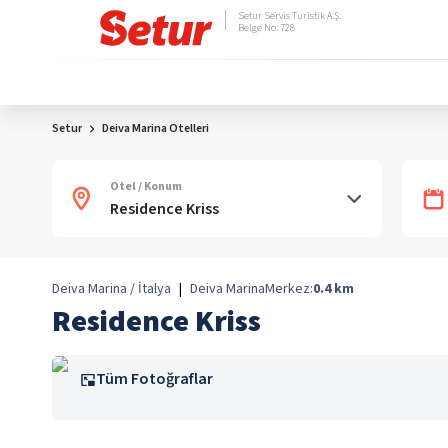
Setur Servis Turistik A.Ş.
Belge No: 728
Setur
Deiva Marina Otelleri
Otel / Konum
Deiva Marina / İtalya
|
Deiva Marina
Merkez:
0.4
km
Residence Kriss
Tüm Fotoğraflar