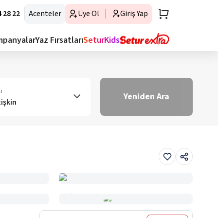
 28 22
Acenteler
Üye Ol
Giriş Yap
mpanyalar
Yaz Fırsatları
SeturKids
ı
Yeniden Ara
tişkin
Haritada Gör