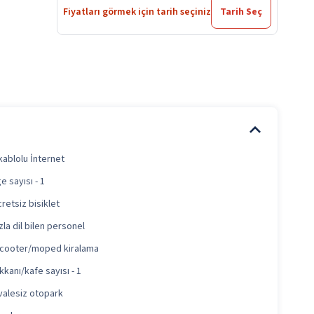
Fiyatları görmek için tarih seçiniz
Tarih Seç
kablolu İnternet
e sayısı - 1
retsiz bisiklet
zla dil bilen personel
scooter/moped kiralama
kanı/kafe sayısı - 1
valesiz otopark