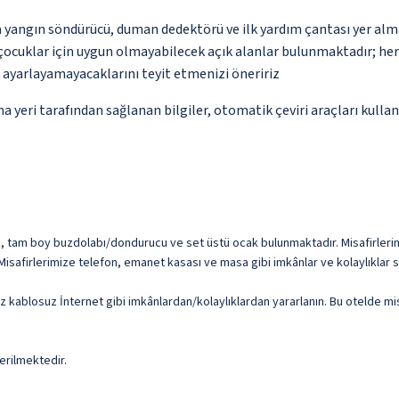
a yangın söndürücü, duman dedektörü ve ilk yardım çantası yer alm
çocuklar için uygun olmayabilecek açık alanlar bulunmaktadır; he
p ayarlayamayacaklarını teyit etmenizi öneririz
eri tarafından sağlanan bilgiler, otomatik çeviri araçları kullanıl
fak, tam boy buzdolabı/dondurucu ve set üstü ocak bulunmaktadır. Misafirleri
dır. Misafirlerimize telefon, emanet kasası ve masa gibi imkânlar ve kolaylıklar
iz kablosuz İnternet gibi imkânlardan/kolaylıklardan yararlanın. Bu otelde mi
erilmektedir.