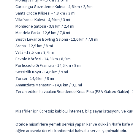
Moneglia Plajı - 4,3 km / 2,6 mi
Carolingia Gözetleme Kulesi - 4,6 km / 2,9 mi
Santa Croce Kilisesi - 4,8 km / 3 mi
Villafranca Kalesi - 4,9 km / 3 mi
Monleone Şatosu - 3,8 km / 2,4 mi
Mandela Parkı - 12,6 km / 7,8 mi
Sestri Levante Bovling Salonu - 12,6 km / 7,8 mi
Arena - 12,9 km / 8 mi
Vallà - 13,5 km / 8,4 mi
Favole Körfezi - 14,3 km / 8,9 mi
Porticciolo Di Framura - 14,5 km / 9 mi
Sessizlik Koyu - 14,6 km / 9 mi
Torsei - 14,6 km / 9 mi
Annunziata Manastırı - 14,6 km / 9,1 mi
Tercih edilen havaalanı Residence Kriss Pisa (PSA-Galileo Galilei) 
Misafirler için ücretsiz kablolu İnternet, bilgisayar istasyonu ve 
Otelde misafirlere yemek servisi yapan kahve dükkânı/kafe kafe var
öğlen arasında ücretli kontinental kahvaltı servisi yapılmaktadır.