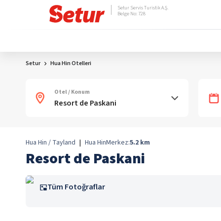
Setur Servis Turistik A.Ş.
Belge No: 728
Setur
Hua Hin Otelleri
Otel / Konum
Hua Hin / Tayland
|
Hua Hin
Merkez:
5.2
km
Resort de Paskani
Tüm Fotoğraflar