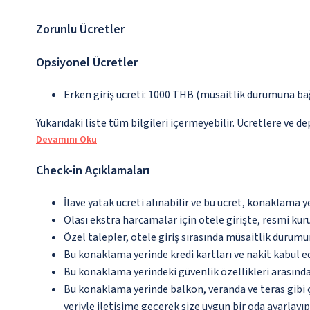
Zorunlu Ücretler
Opsiyonel Ücretler
Erken giriş ücreti: 1000 THB (müsaitlik durumuna bağ
Yukarıdaki liste tüm bilgileri içermeyebilir. Ücretlere ve de
Devamını Oku
Check-in Açıklamaları
İlave yatak ücreti alınabilir ve bu ücret, konaklama y
Olası ekstra harcamalar için otele girişte, resmi kur
Özel talepler, otele giriş sırasında müsaitlik durumu
Bu konaklama yerinde kredi kartları ve nakit kabul 
Bu konaklama yerindeki güvenlik özellikleri arasınd
Bu konaklama yerinde balkon, veranda ve teras gibi 
yeriyle iletişime geçerek size uygun bir oda ayarlayı