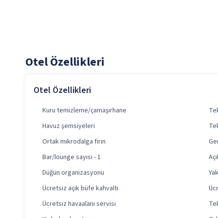
Otel Özellikleri
Otel Özellikleri
Kuru temizleme/çamaşırhane
Tek
Havuz şemsiyeleri
Tek
Ortak mikrodalga fırın
Gen
Bar/lounge sayısı - 1
Açı
Düğün organizasyonu
Yak
Ücretsiz açık büfe kahvaltı
Ücr
Ücretsiz havaalanı servisi
Tek