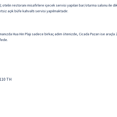
 otelin restoranı misafirlere içecek servisi yapılan bar/oturma salonu ile d
etsiz açık büfe kahvaltı servisi yapılmaktadır.
nızda Hua Hin Plajı sadece birkaç adım ötenizde, Cicada Pazarı ise araçla 
afede.
7110 TH