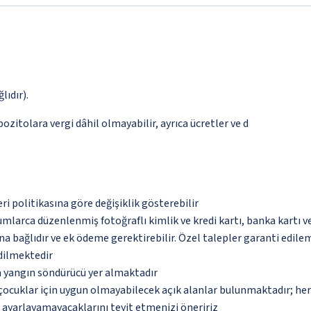
lıdır).
pozitolara vergi dâhil olmayabilir, ayrıca ücretler ve d
eri politikasına göre değişiklik gösterebilir
umlarca düzenlenmiş fotoğraflı kimlik ve kredi kartı, banka kartı v
na bağlıdır ve ek ödeme gerektirebilir. Özel talepler garanti edile
edilmektedir
a yangın söndürücü yer almaktadır
çocuklar için uygun olmayabilecek açık alanlar bulunmaktadır; he
p ayarlayamayacaklarını teyit etmenizi öneririz