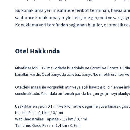
Bu konaklama yeri misafirlere feribot terminali, havaalanı 
saat önce konaklama yeriyle iletişime geçmeli ve varış ayrı
Konaklama yeri tarafından sağlanan bilgiler, otomatik çevir
Otel Hakkında
Misafirler için 30 klimalı odada buzdolabı ve ücretli ve ücretsiz ürü
kanalları vardır. Özel banyoda ücretsiz banyo/kozmetik ürünleri ve
Oteldeki masaj ile yorgunluk atın veya açık havuz gibi dinlenme im
sunulmaktadır. Yakındaki bir temalı parkta bir gün geçirmeyi planlıyor
Uzaklıklar en yakın 0.1 mil ve kilometre değerine yuvarlanarak göst
Hua Hin Plajı - 0,1 km / 0,1 mi
Wat Khao Krailas Tapınağı - 1,2 km / 0,7 mi
Tamarind Gece Pazarı - 1,4 km / 0,9 mi