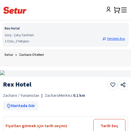
Rex Hotel
Giriş - Çıkış Tarihleri
Yeniden Ara
1 Oda, 2 Yetişkin
Setur
Zacharo Otelleri
Rex Hotel
Zacharo / Yunanistan
|
Zacharo
Merkez:
0.1
km
Haritada Gör
Fiyatları görmek için tarih seçiniz
Tarih Seç