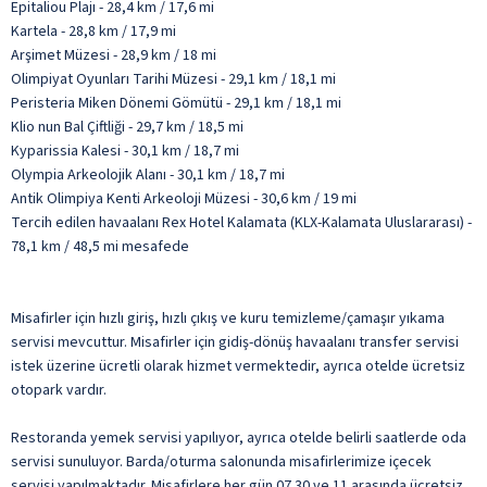
Epitaliou Plajı - 28,4 km / 17,6 mi
Kartela - 28,8 km / 17,9 mi
Arşimet Müzesi - 28,9 km / 18 mi
Olimpiyat Oyunları Tarihi Müzesi - 29,1 km / 18,1 mi
Peristeria Miken Dönemi Gömütü - 29,1 km / 18,1 mi
Klio nun Bal Çiftliği - 29,7 km / 18,5 mi
Kyparissia Kalesi - 30,1 km / 18,7 mi
Olympia Arkeolojik Alanı - 30,1 km / 18,7 mi
Antik Olimpiya Kenti Arkeoloji Müzesi - 30,6 km / 19 mi
Tercih edilen havaalanı Rex Hotel Kalamata (KLX-Kalamata Uluslararası) -
78,1 km / 48,5 mi mesafede
Misafirler için hızlı giriş, hızlı çıkış ve kuru temizleme/çamaşır yıkama
servisi mevcuttur. Misafirler için gidiş-dönüş havaalanı transfer servisi
istek üzerine ücretli olarak hizmet vermektedir, ayrıca otelde ücretsiz
otopark vardır.
Restoranda yemek servisi yapılıyor, ayrıca otelde belirli saatlerde oda
servisi sunuluyor. Barda/oturma salonunda misafirlerimize içecek
servisi yapılmaktadır. Misafirlere her gün 07.30 ve 11 arasında ücretsiz