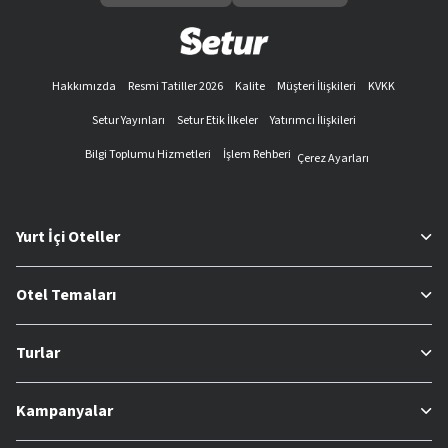
Hakkımızda
Resmi Tatiller 2026
Kalite
Müşteri İlişkileri
KVKK
Setur Yayınları
Setur Etik İlkeler
Yatırımcı İlişkileri
Bilgi Toplumu Hizmetleri
İşlem Rehberi
Çerez Ayarları
Yurt İçi Oteller
Otel Temaları
Turlar
Kampanyalar