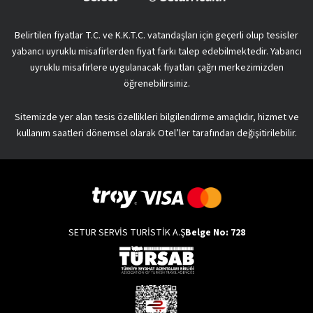
Belirtilen fiyatlar T.C. ve K.K.T.C. vatandaşları için geçerli olup tesisler
yabancı uyruklu misafirlerden fiyat farkı talep edebilmektedir. Yabancı
uyruklu misafirlere uygulanacak fiyatları çağrı merkezimizden
öğrenebilirsiniz.
Sitemizde yer alan tesis özellikleri bilgilendirme amaçlıdır, hizmet ve
kullanım saatleri dönemsel olarak Otel’ler tarafından değişitirilebilir.
SETUR SERVİS TURİSTİK A.Ş
Belge No: 728