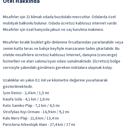
Otel Hakkında
Misafirler için 21 klimalı odada buzdolabı mevcuttur. Odalarda özel
mobilyalı balkonlu bulunur. Odada ücretsiz kablosuz internet vardır.
Misafirler için özel banyoda jakuzi ve saç kurutma makinesi.
Misafirler kiralık bisiklet gibi dinlenme fırsatlarından yararlanabilir veya
zemin katta teras ve bahçe keyfiyle manzaranın tadını çıkartabilir. Bu
otelde misafirlere ücretsiz kablosuz İnternet, danışma (concierge)
hizmetleri ve atari salonu/oyun odası sunulmaktadır. (Ücretsiz) bölge
servisiyle yakındaki görülmesi gereken noktalara ulaşmak kolay.
Uzaklıklar en yakın 0.1 mil ve kilometre değerine yuvarlanarak
gösterilmektedir.
İyon Denizi - 2,4 km / 1,5 mi
Kaiafa Gölü - 4,1 km / 2,6 mi
Kato Samiko Plajı - 7,2 km / 4,5 mi
Strofylias Kıyı Ormanı - 14,9 km / 9,2 mi
Kalo Nero Plajı - 21,6 km / 13,4 mi
Peristeria Arkeolojik Alanı - 27,4 km / 17 mi