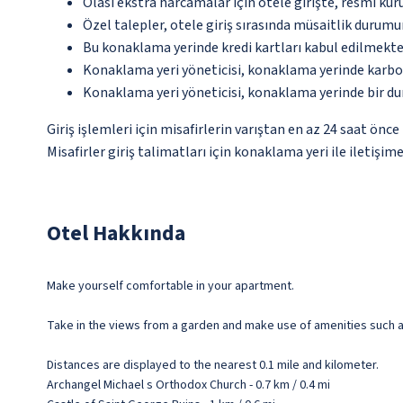
Olası ekstra harcamalar için otele girişte, resmi kur
Özel talepler, otele giriş sırasında müsaitlik durumu
Bu konaklama yerinde kredi kartları kabul edilmekte
Konaklama yeri yöneticisi, konaklama yerinde karbon
Konaklama yeri yöneticisi, konaklama yerinde bir d
Giriş işlemleri için misafirlerin varıştan en az 24 saat ön
Misafirler giriş talimatları için konaklama yeri ile iletişim
Otel Hakkında
Make yourself comfortable in your apartment.
Take in the views from a garden and make use of amenities such a
Distances are displayed to the nearest 0.1 mile and kilometer.
Archangel Michael s Orthodox Church - 0.7 km / 0.4 mi