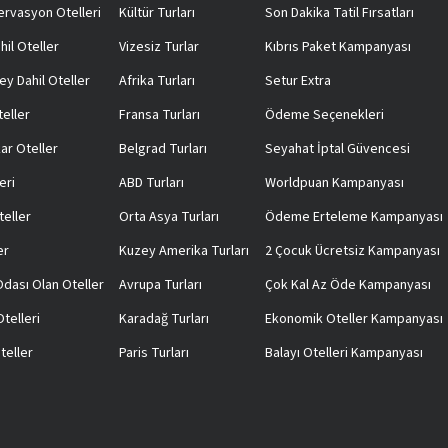
rvasyon Otelleri
Kültür Turları
Son Dakika Tatil Fırsatları
hil Oteller
Vizesiz Turlar
Kıbrıs Paket Kampanyası
ey Dahil Oteller
Afrika Turları
Setur Extra
teller
Fransa Turları
Ödeme Seçenekleri
ar Oteller
Belgrad Turları
Seyahat İptal Güvencesi
eri
ABD Turları
Worldpuan Kampanyası
teller
Orta Asya Turları
Ödeme Erteleme Kampanyası
er
Kuzey Amerika Turları
2 Çocuk Ücretsiz Kampanyası
 Odası Olan Oteller
Avrupa Turları
Çok Kal Az Öde Kampanyası
telleri
Karadağ Turları
Ekonomik Oteller Kampanyası
teller
Paris Turları
Balayı Otelleri Kampanyası