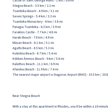
Castle of Saint George Ruins - 1 km / 0.6 mi
Stegna Beach - 3.5 km / 2.2 mi
Tsambika Beach - 4.9 km / 3.1 mi
Seven Springs - 5.4 km / 3.3 mi
Tsambika Monastery - 6 km / 3.8 mi
Panagia Tsambika - 6.3 km / 3.9 mi
Faraklos Castle - 7.7 km / 4.8 mi
Haraki Beach - 7.8 km / 4.9 mi
Másari Beach - 8.1 km / 5.1 mi
Agathi Beach - 8.5 km / 5.3 mi
Kolimbia Beach - 8.7 km / 5.4 mi
Kókkini Ámmos Beach - 9 km / 5.6 mi
Kalathos Beach - 11.1 km / 6.9 mi
Afandou Beach - 11.9 km / 7.4 mi
The nearest major airport is Diagoras Airport (RHO) - 33.5 km / 20.8
Near Stegna Beach
With a stay at this apartment in Rhodes, you ll be within a 10-min