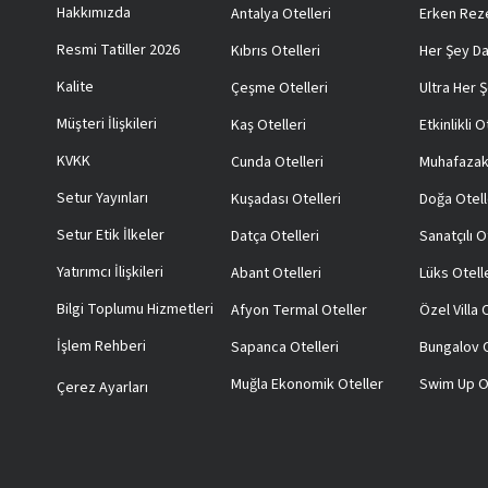
Hakkımızda
Antalya Otelleri
Erken Reze
Resmi Tatiller 2026
Kıbrıs Otelleri
Her Şey Da
Kalite
Çeşme Otelleri
Ultra Her Ş
Müşteri İlişkileri
Kaş Otelleri
Etkinlikli O
KVKK
Cunda Otelleri
Muhafazak
Setur Yayınları
Kuşadası Otelleri
Doğa Otell
Setur Etik İlkeler
Datça Otelleri
Sanatçılı O
Yatırımcı İlişkileri
Abant Otelleri
Lüks Otell
Bilgi Toplumu Hizmetleri
Afyon Termal Oteller
Özel Villa
İşlem Rehberi
Sapanca Otelleri
Bungalov O
Muğla Ekonomik Oteller
Swim Up O
Çerez Ayarları