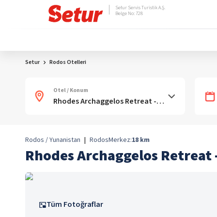
Setur Servis Turistik A.Ş.
Belge No: 728
Setur
Rodos Otelleri
Otel / Konum
Rodos / Yunanistan
|
Rodos
Merkez:
18
km
Rhodes Archaggelos Retreat 
Tüm Fotoğraflar