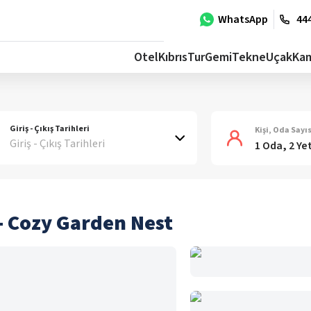
WhatsApp
444
Otel
Kıbrıs
Tur
Gemi
Tekne
Uçak
Ka
Giriş - Çıkış Tarihleri
Kişi, Oda Sayıs
Giriş - Çıkış Tarihleri
1 Oda, 2 Ye
- Cozy Garden Nest