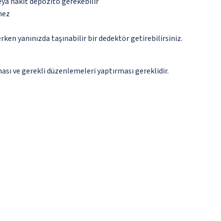
eya nakit depozito gerekebilir
mez
n yanınızda taşınabilir bir dedektör getirebilirsiniz.
ması ve gerekli düzenlemeleri yaptırması gereklidir.