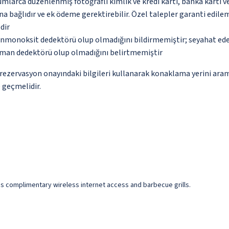
umlarca düzenlenmiş fotoğraflı kimlik ve kredi kartı, banka kartı v
na bağlıdır ve ek ödeme gerektirebilir. Özel talepler garanti edile
dir
monoksit dedektörü olup olmadığını bildirmemiştir; seyahat ederke
uman dedektörü olup olmadığını belirtmemiştir
ce rezervasyon onayındaki bilgileri kullanarak konaklama yerini ara
e geçmelidir.
s complimentary wireless internet access and barbecue grills.