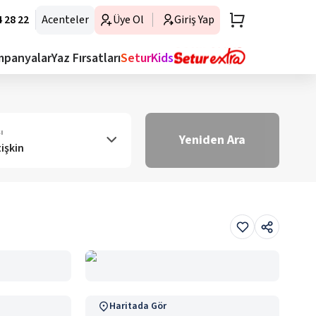
 28 22
Acenteler
Üye Ol
Giriş Yap
mpanyalar
Yaz Fırsatları
SeturKids
ı
Yeniden Ara
tişkin
Haritada Gör