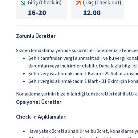
Giriş (Check-in)
Çıkış (Check-out)
16
-
20
12.00
Zorunlu Ücretler
Sizden konaklama yerinde şu ücretleri ödemeniz istenecektir
Şehir tarafından vergi alınmaktadır ve bu vergi kon
durumları veya indirimler olabilir. Daha fazla bilgi 
Şehir vergisi alınmaktadır: 1 Kasım - 29 Şubat arası
Şehir vergisi alınmaktadır: 1 Mart - 31 Ekim için kon
Konaklama yerinin bize bildirdiği tüm ücretleri dâhil ettik.
Opsiyonel Ücretler
Check-in Açıklamaları
İlave yatak ücreti alınabilir ve bu ücret, konaklama y